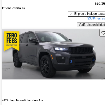
$20,1
Buena oferta
El precio incluye tasa
$389/mes es
Verif. disponibilidad
Gu
2024 Jeep Grand Cherokee 4xe