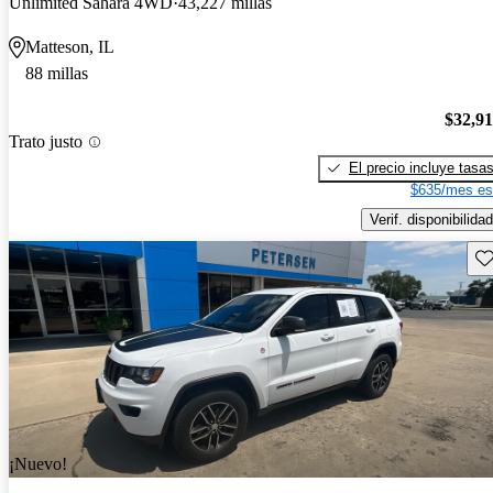
Unlimited Sahara 4WD
43,227 millas
Matteson, IL
88 millas
$32,9
Trato justo
El precio incluye tasa
$635/mes es
Verif. disponibilidad
Gu
¡Nuevo!