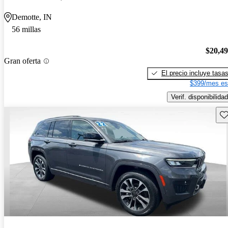
Demotte, IN
56 millas
$20,4
Gran oferta
El precio incluye tasa
$399/mes es
Verif. disponibilidad
Gu