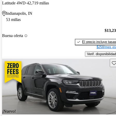
Latitude 4WD
42,719 millas
Indianapolis, IN
53 millas
$13,2
Buena oferta
El precio incluye tasa
$258/mes es
Verif. disponibilidad
Gu
¡Nuevo!