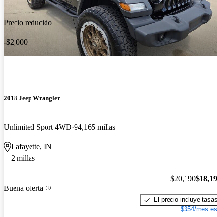
Precio reducido
-$2,000
2018 Jeep Wrangler
Unlimited Sport 4WD
94,165 millas
Lafayette, IN
2 millas
$20,190
$18,1
Buena oferta
El precio incluye tasa
$354/mes es