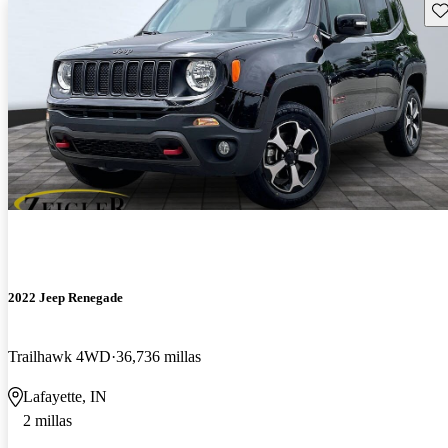
Gu
2022 Jeep Renegade
Trailhawk 4WD
36,736 millas
Lafayette, IN
2 millas