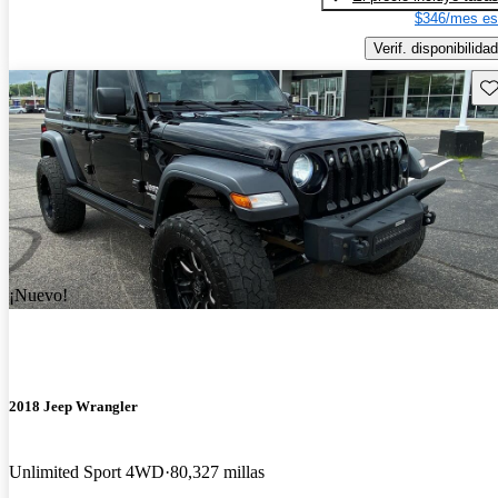
$346/mes es
Verif. disponibilidad
Gu
¡Nuevo!
2018 Jeep Wrangler
Unlimited Sport 4WD
80,327 millas