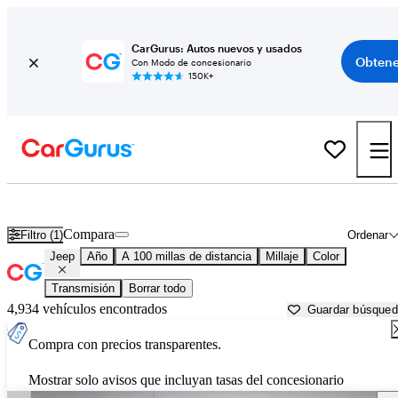
CarGurus: Autos nuevos y usados
Obtene
Con Modo de concesionario
150K+
Autos Jeep usados en venta cerca de Lafayette, IN
Compara
Filtro (1)
Ordenar
Jeep
Año
A 100 millas de distancia
Millaje
Color
Transmisión
Borrar todo
4,934 vehículos encontrados
Guardar búsque
Compra con precios transparentes.
Mostrar solo avisos que incluyan tasas del concesionario