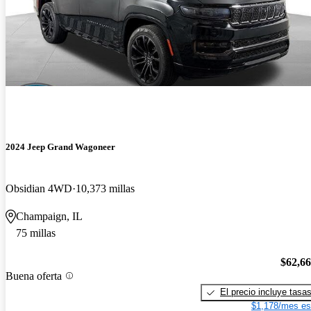
2024 Jeep Grand Wagoneer
Obsidian 4WD
10,373 millas
Champaign, IL
75 millas
$62,6
Buena oferta
El precio incluye tasa
$1,178/mes es