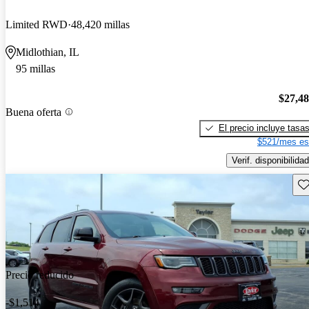
Limited RWD
48,420 millas
Midlothian, IL
95 millas
$27,4
Buena oferta
El precio incluye tasa
$521/mes es
Verif. disponibilidad
Gu
Precio reducido
-$1,514