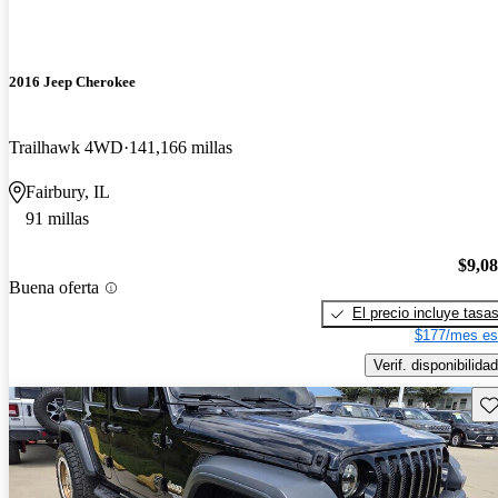
2016 Jeep Cherokee
Trailhawk 4WD
141,166 millas
Fairbury, IL
91 millas
$9,0
Buena oferta
El precio incluye tasa
$177/mes es
Verif. disponibilidad
Gu