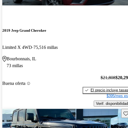
2019 Jeep Grand Cherokee
Limited X 4WD
75,516 millas
Bourbonnais, IL
73 millas
$21,808
$20,2
Buena oferta
El precio incluye tasa
$395/mes es
Verif. disponibilidad
Gu