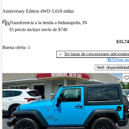
Anniversary Edition 4WD
5,618 millas
Transferencia a la tienda a Indianapolis, IN
El precio incluye envío de $749
$35,7
Buena oferta
Sin tasas de concesionario adicionale
$672/mes es
Verif. disponibilidad
Gu