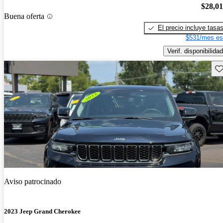
$28,0
Buena oferta
El precio incluye tasa
$531/mes es
Verif. disponibilidad
Gu
Aviso patrocinado
2023 Jeep Grand Cherokee