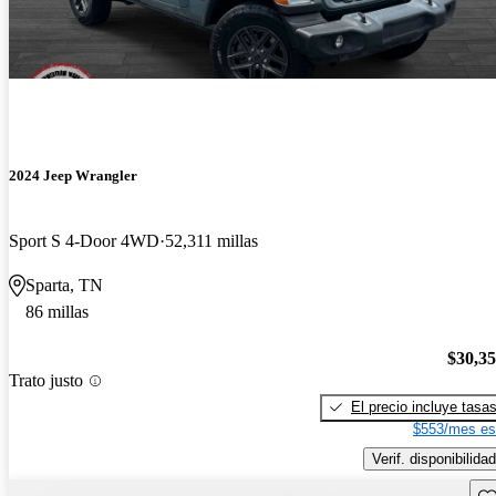
2024 Jeep Wrangler
Sport S 4-Door 4WD
52,311 millas
Sparta, TN
86 millas
$30,3
Trato justo
El precio incluye tasa
$553/mes es
Verif. disponibilidad
Gu