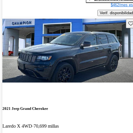
$462/mes es
Verif. disponibilidad
Gu
2021 Jeep Grand Cherokee
Laredo X 4WD
70,699 millas