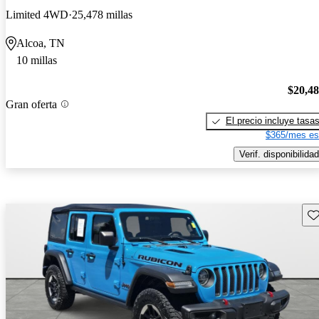
Limited 4WD
25,478 millas
Alcoa, TN
10 millas
$20,4
Gran oferta
El precio incluye tasa
$365/mes es
Verif. disponibilidad
Gu