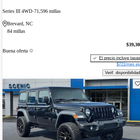
Series III 4WD
71,596 millas
Brevard, NC
84 millas
$39,3
Buena oferta
El precio incluye tasa
$721/mes es
Verif. disponibilidad
Gu