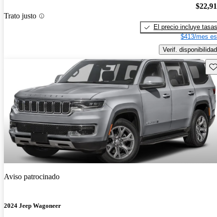
$22,9
Trato justo
El precio incluye tasa
$413/mes es
Verif. disponibilidad
Gu
Aviso patrocinado
2024 Jeep Wagoneer