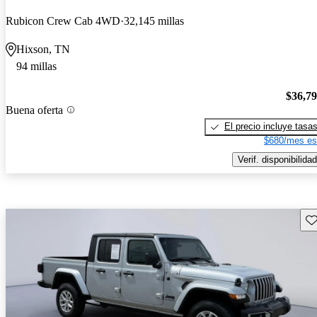
Rubicon Crew Cab 4WD
32,145 millas
Hixson, TN
94 millas
$36,7
Buena oferta
El precio incluye tasa
$680/mes es
Verif. disponibilidad
Gu