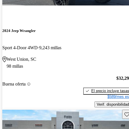
2024 Jeep Wrangler
Sport 4-Door 4WD
9,243 millas
West Union, SC
98 millas
$32,2
Buena oferta
El precio incluye tasa
$589/mes es
Verif. disponibilidad
Gu