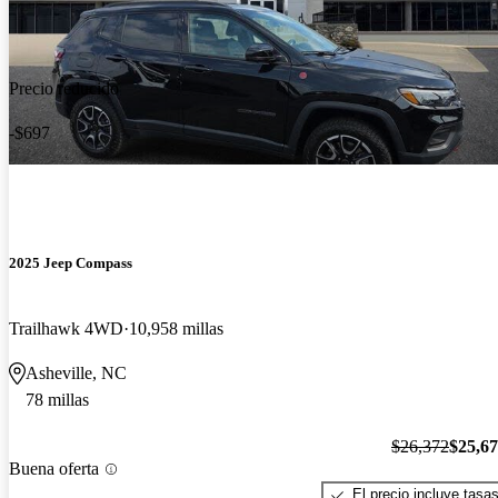
Precio reducido
-$697
2025 Jeep Compass
Trailhawk 4WD
10,958 millas
Asheville, NC
78 millas
$26,372
$25,6
Buena oferta
El precio incluye tasa