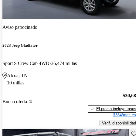
Aviso patrocinado
2023 Jeep Gladiator
Sport S Crew Cab 4WD
36,474 millas
Alcoa, TN
10 millas
$30,6
Buena oferta
El precio incluye tasa
$564/mes es
Verif. disponibilidad
Gu