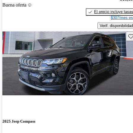
Buena oferta
El precio incluye tasa
$307/mes es
Verif. disponibilidad
Gu
2025 Jeep Compass