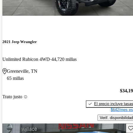
2021 Jeep Wrangler
Unlimited Rubicon 4WD
44,720 millas
Greeneville, TN
65 millas
$34,1
Trato justo
El precio incluye tasa
$642/mes es
Verif. disponibilidad
Gu