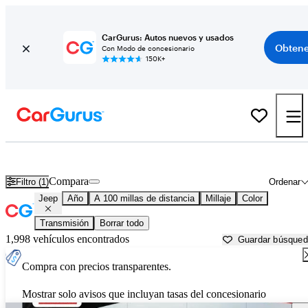
CarGurus: Autos nuevos y usados
Obtene
Con Modo de concesionario
150K+
Autos Jeep usados en venta cerca de
Knoxville, TN
Compara
Filtro (1)
Ordenar
Jeep
Año
A 100 millas de distancia
Millaje
Color
Transmisión
Borrar todo
1,998 vehículos encontrados
Guardar búsque
Compra con precios transparentes.
Mostrar solo avisos que incluyan tasas del concesionario