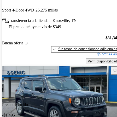
Sport 4-Door 4WD
26,275 millas
Transferencia a la tienda a Knoxville, TN
El precio incluye envío de $349
$31,3
Buena oferta
Sin tasas de concesionario adicionale
$572/mes es
Verif. disponibilidad
Gu
Precio reducido
-$1,495