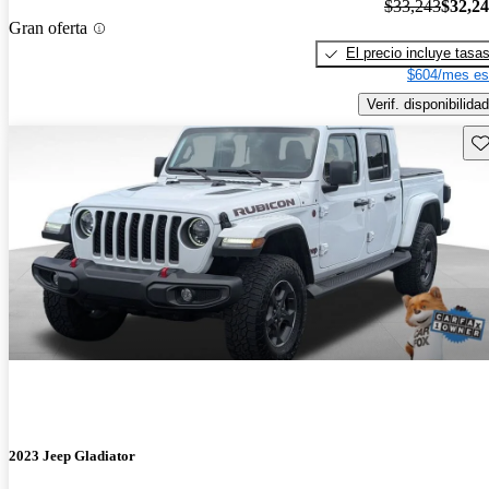
$33,243
$32,2
Gran oferta
El precio incluye tasa
$604/mes es
Verif. disponibilidad
Gu
2023 Jeep Gladiator