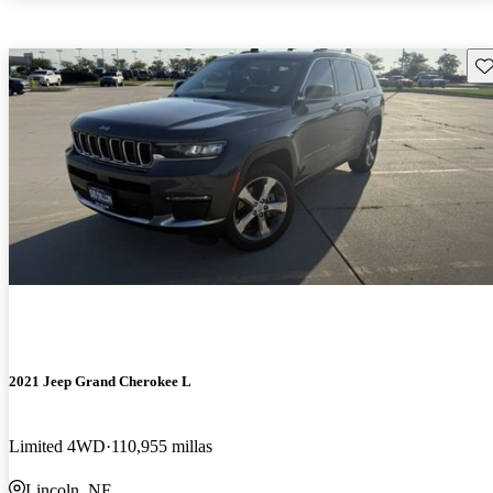
Gu
2021 Jeep Grand Cherokee L
Limited 4WD
110,955 millas
Lincoln, NE