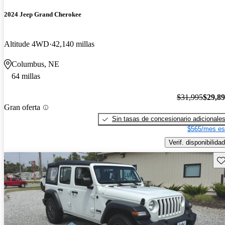
2024 Jeep Grand Cherokee
Altitude 4WD
42,140 millas
Columbus, NE
64 millas
$31,995
$29,8
Gran oferta
Sin tasas de concesionario adicionale
$565/mes es
Verif. disponibilidad
Gu