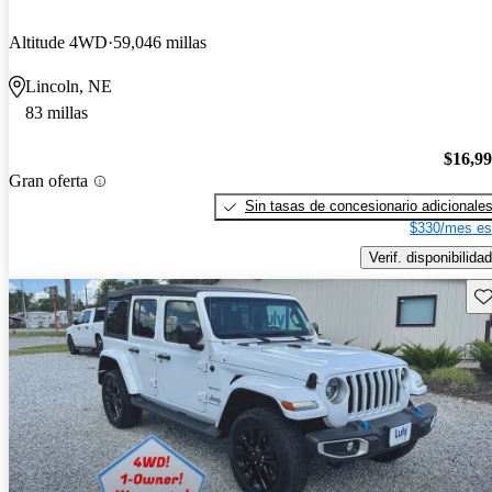
Altitude 4WD
59,046 millas
Lincoln, NE
83 millas
$16,9
Gran oferta
Sin tasas de concesionario adicionale
$330/mes es
Verif. disponibilidad
Gu