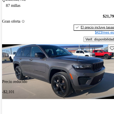
87 millas
$21,7
Gran oferta
El precio incluye tasa
$423/mes es
Verif. disponibilidad
Gu
Precio reducido
-$2,101