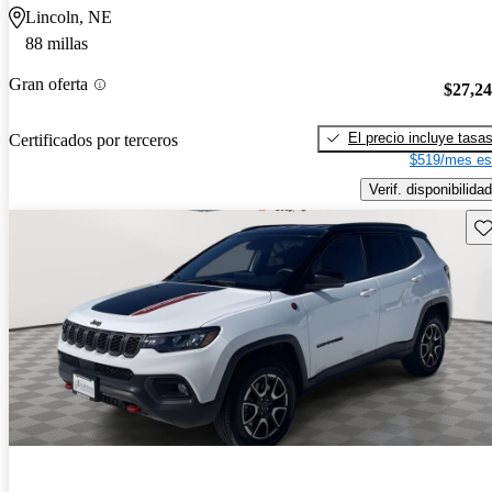
Lincoln, NE
88 millas
Gran oferta
$27,2
El precio incluye tasa
Certificados por terceros
$519/mes es
Verif. disponibilidad
Gu