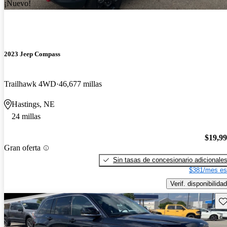
¡Nuevo!
2023 Jeep Compass
Trailhawk 4WD
46,677 millas
Hastings, NE
24 millas
$19,9
Gran oferta
Sin tasas de concesionario adicionale
$381/mes es
Verif. disponibilidad
Gu