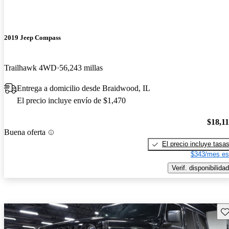
2019 Jeep Compass
Trailhawk 4WD
56,243 millas
Entrega a domicilio desde Braidwood, IL
El precio incluye envío de $1,470
$18,1
Buena oferta
El precio incluye tasa
$343/mes es
Verif. disponibilidad
Gu