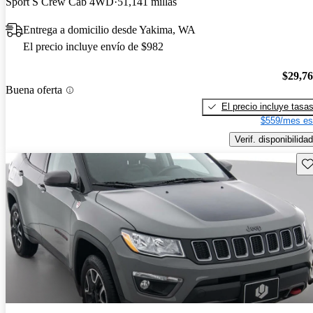
Sport S Crew Cab 4WD
51,141 millas
Entrega a domicilio desde Yakima, WA
El precio incluye envío de $982
$29,7
Buena oferta
El precio incluye tasa
$559/mes es
Verif. disponibilidad
Gu