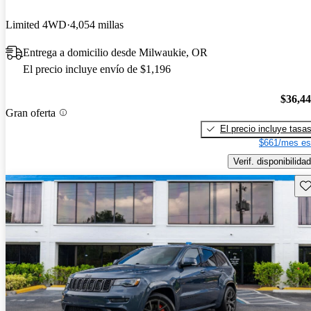
Limited 4WD
4,054 millas
Entrega a domicilio desde Milwaukie, OR
El precio incluye envío de $1,196
$36,4
Gran oferta
El precio incluye tasa
$661/mes es
Verif. disponibilidad
Gu