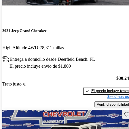
2021 Jeep Grand Cherokee
High Altitude 4WD
78,311 millas
Entrega a domicilio desde Deerfield Beach, FL
El precio incluye envío de $1,800
$30,2
Trato justo
El precio incluye tasa
$568/mes es
Verif. disponibilidad
Gu