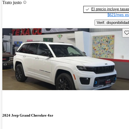
Trato justo
El precio incluye tasa
$621/mes es
Verif. disponibilidad
Gu
2024 Jeep Grand Cherokee 4xe