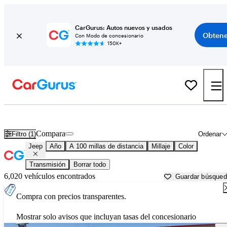
CarGurus: Autos nuevos y usados
Obtene
Con Modo de concesionario
150K+
Autos Jeep usados en venta cerca de
Gallup, NM
Compara
Filtro (1)
Ordenar
Jeep
Año
A 100 millas de distancia
Millaje
Color
Transmisión
Borrar todo
6,020 vehículos encontrados
Guardar búsque
Compra con precios transparentes.
Mostrar solo avisos que incluyan tasas del concesionario