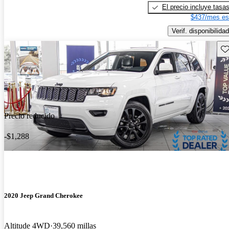
El precio incluye tasa
$437/mes es
Verif. disponibilidad
Gu
Precio reducido
-$1,288
2020 Jeep Grand Cherokee
Altitude 4WD
39,560 millas