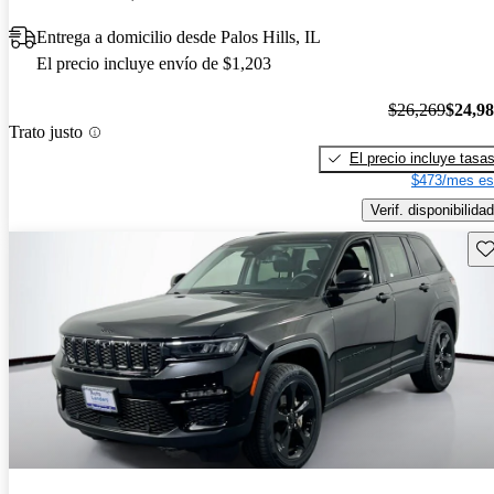
Entrega a domicilio desde Palos Hills, IL
El precio incluye envío de $1,203
$26,269
$24,9
Trato justo
El precio incluye tasa
$473/mes es
Verif. disponibilidad
Gu