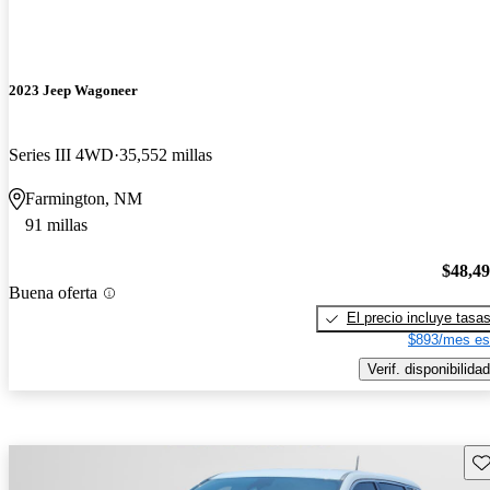
2023 Jeep Wagoneer
Series III 4WD
35,552 millas
Farmington, NM
91 millas
$48,4
Buena oferta
El precio incluye tasa
$893/mes es
Verif. disponibilidad
Gu