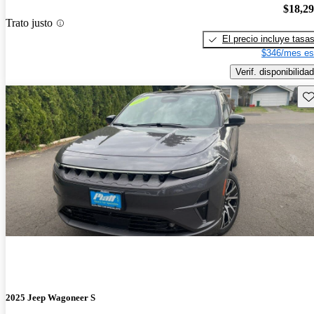
$18,2
Trato justo
El precio incluye tasa
$346/mes es
Verif. disponibilidad
Gu
2025 Jeep Wagoneer S