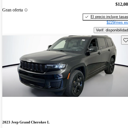
$12,0
Gran oferta
El precio incluye tasa
$229/mes es
Verif. disponibilidad
Gu
2023 Jeep Grand Cherokee L