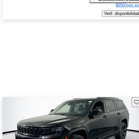
$650/mes es
Verif. disponibilidad
Gu