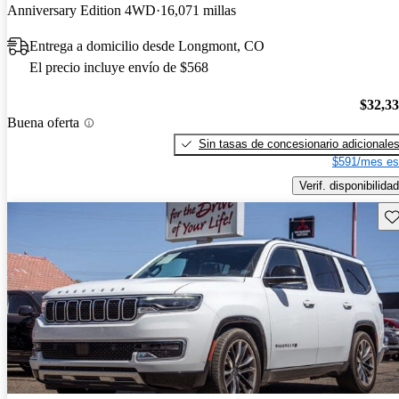
Anniversary Edition 4WD
16,071 millas
Entrega a domicilio desde Longmont, CO
El precio incluye envío de $568
$32,3
Buena oferta
Sin tasas de concesionario adicionale
$591/mes es
Verif. disponibilidad
Gu