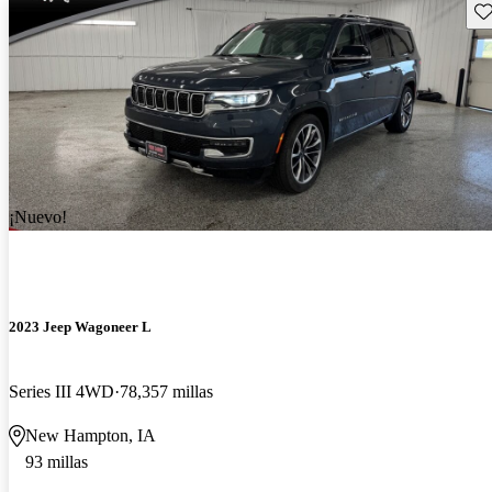
Gu
¡Nuevo!
2023 Jeep Wagoneer L
Series III 4WD
78,357 millas
New Hampton, IA
93 millas