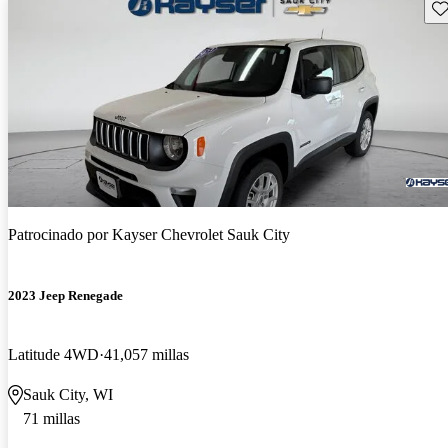
Gu
Patrocinado por
Kayser Chevrolet Sauk City
2023 Jeep Renegade
Latitude 4WD
41,057 millas
Sauk City, WI
71 millas