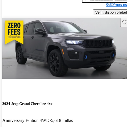
$560/mes es
Verif. disponibilidad
Gu
2024 Jeep Grand Cherokee 4xe
Anniversary Edition 4WD
5,618 millas