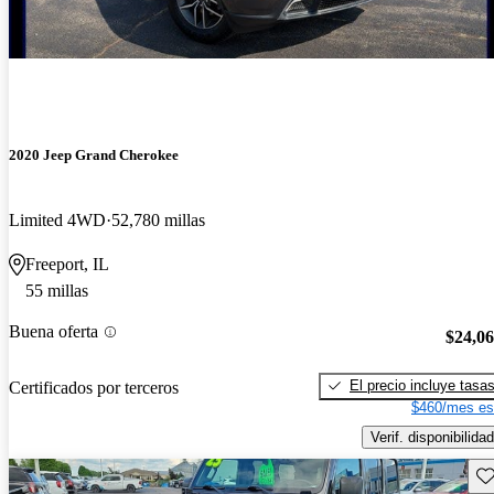
2020 Jeep Grand Cherokee
Limited 4WD
52,780 millas
Freeport, IL
55 millas
Buena oferta
$24,0
El precio incluye tasa
Certificados por terceros
$460/mes es
Verif. disponibilidad
Gu