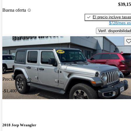
$39,1
Buena oferta
El precio incluye tasa
$728/mes es
Verif. disponibilidad
Gu
Precio reducido
-$1,400
2018 Jeep Wrangler