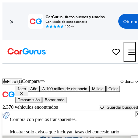
CarGurus: Autos nuevos y usados
Obtene
Con Modo de concesionario
150K+
Autos Jeep usados en venta cerca de
Dubuque, IA
Compara
Filtro (1)
Ordenar
Jeep
Año
A 100 millas de distancia
Millaje
Color
Transmisión
Borrar todo
2,370 vehículos encontrados
Guardar búsque
Compra con precios transparentes.
Mostrar solo avisos que incluyan tasas del concesionario