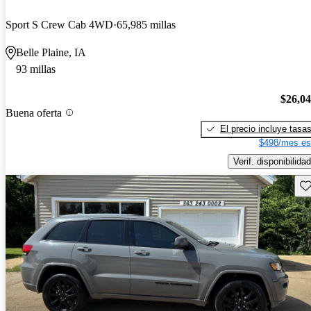
Sport S Crew Cab 4WD
65,985 millas
Belle Plaine, IA
93 millas
$26,0
Buena oferta
El precio incluye tasa
$498/mes es
Verif. disponibilidad
Gu