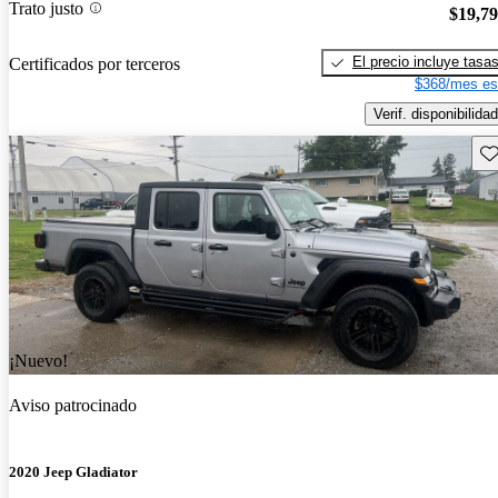
Trato justo
$19,7
El precio incluye tasa
Certificados por terceros
$368/mes es
Verif. disponibilidad
Gu
¡Nuevo!
Aviso patrocinado
2020 Jeep Gladiator