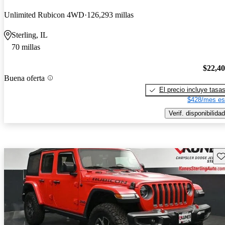
Unlimited Rubicon 4WD
126,293 millas
Sterling, IL
70 millas
$22,4
Buena oferta
El precio incluye tasa
$428/mes es
Verif. disponibilidad
Gu