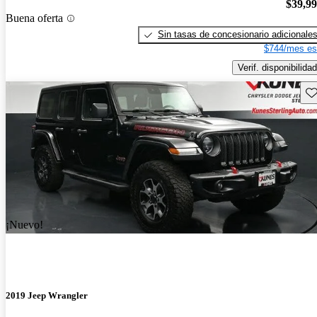
$39,9
Buena oferta
Sin tasas de concesionario adicionale
$744/mes es
Verif. disponibilidad
Gu
¡Nuevo!
2019 Jeep Wrangler