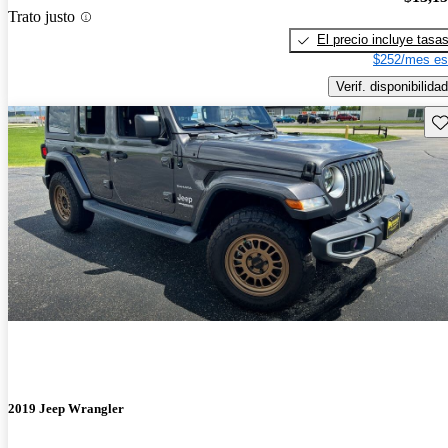
Trato justo
El precio incluye tasa
$252/mes es
Verif. disponibilidad
Gu
2019 Jeep Wrangler