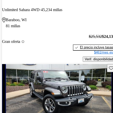
Unlimited Sahara 4WD
45,234 millas
Baraboo, WI
81 millas
$25,532
$24,1
Gran oferta
El precio incluye tasa
$461/mes es
Verif. disponibilidad
Gu