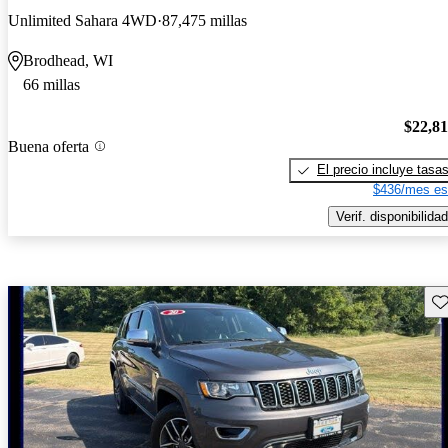
Unlimited Sahara 4WD
87,475 millas
Brodhead, WI
66 millas
$22,8
Buena oferta
El precio incluye tasa
$436/mes es
Verif. disponibilidad
Gu