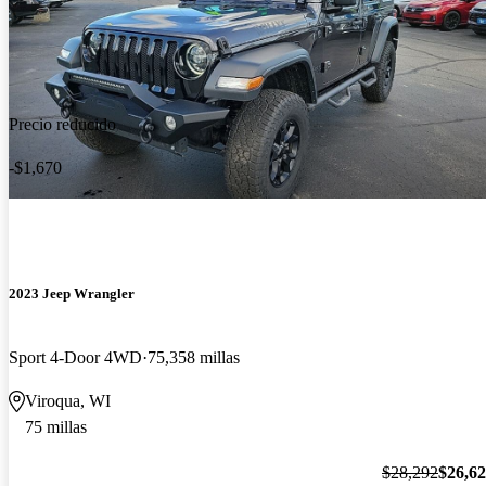
Precio reducido
-$1,670
2023 Jeep Wrangler
Sport 4-Door 4WD
75,358 millas
Viroqua, WI
75 millas
$28,292
$26,6