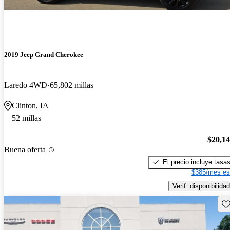
2019 Jeep Grand Cherokee
Laredo 4WD
65,802 millas
Clinton, IA
52 millas
$20,1
Buena oferta
El precio incluye tasa
$385/mes es
Verif. disponibilidad
Gu