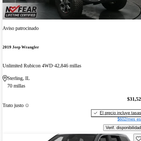
Aviso patrocinado
2019 Jeep Wrangler
Unlimited Rubicon 4WD
42,846 millas
Sterling, IL
70 millas
$31,5
Trato justo
El precio incluye tasa
$602/mes es
Verif. disponibilidad
Gu