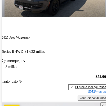
2025 Jeep Wagoneer
Series II 4WD
31,632 millas
Dubuque, IA
3 millas
$52,0
Trato justo
El precio incluye tasa
$953/mes es
Verif. disponibilidad
Gu