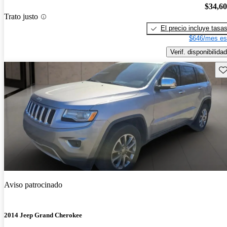
$34,6
Trato justo
El precio incluye tasa
$646/mes es
Verif. disponibilidad
Gu
Aviso patrocinado
2014 Jeep Grand Cherokee