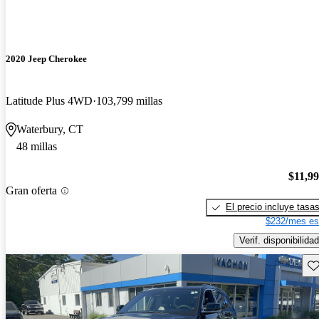
2020 Jeep Cherokee
Latitude Plus 4WD
103,799 millas
Waterbury, CT
48 millas
$11,9
Gran oferta
El precio incluye tasa
$232/mes es
Verif. disponibilidad
Gu