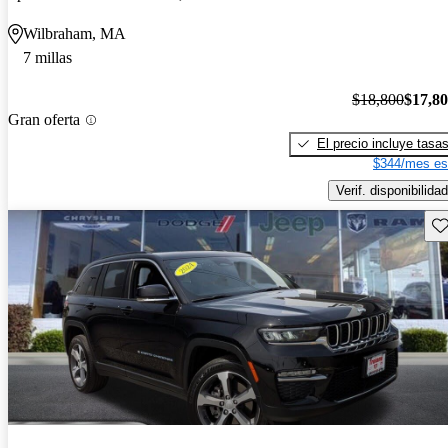
Wilbraham, MA
7 millas
$18,800
$17,8
Gran oferta
El precio incluye tasa
$344/mes es
Verif. disponibilidad
Gu