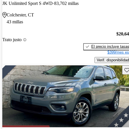
JK Unlimited Sport S 4WD
83,702 millas
Colchester, CT
43 millas
$20,6
Trato justo
El precio incluye tasa
$399/mes es
Verif. disponibilidad
Gu