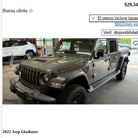
$29,3
Buena oferta
El precio incluye tasa
$563/mes es
Verif. disponibilidad
Gu
¡Nuevo!
2022 Jeep Gladiator