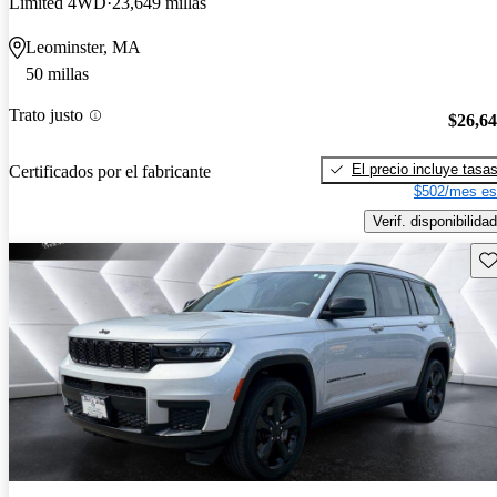
Limited 4WD
23,649 millas
Leominster, MA
50 millas
Trato justo
$26,6
El precio incluye tasa
Certificados por el fabricante
$502/mes es
Verif. disponibilidad
Gu