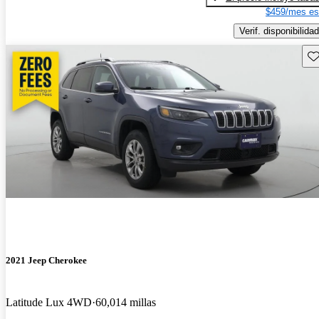
$459/mes es
Verif. disponibilidad
Gu
2021 Jeep Cherokee
Latitude Lux 4WD
60,014 millas