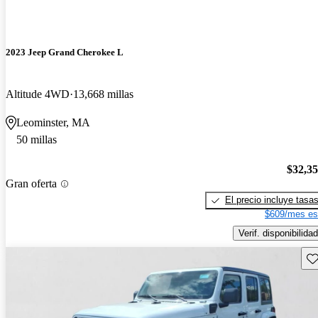
2023 Jeep Grand Cherokee L
Altitude 4WD
13,668 millas
Leominster, MA
50 millas
$32,3
Gran oferta
El precio incluye tasa
$609/mes es
Verif. disponibilidad
Gu