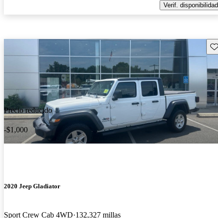
Verif. disponibilidad
Gu
Precio reducido
-$1,000
2020 Jeep Gladiator
Sport Crew Cab 4WD
132,327 millas