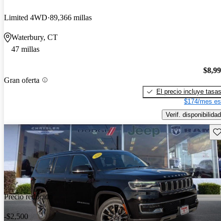
Limited 4WD
89,366 millas
Waterbury, CT
47 millas
$8,9
Gran oferta
El precio incluye tasa
$174/mes es
Verif. disponibilidad
Gu
Precio reducido
-$2,500