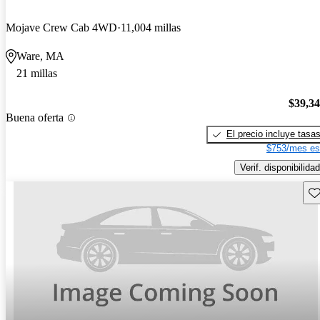
Mojave Crew Cab 4WD
11,004 millas
Ware, MA
21 millas
$39,3
Buena oferta
El precio incluye tasa
$753/mes es
Verif. disponibilidad
Gu