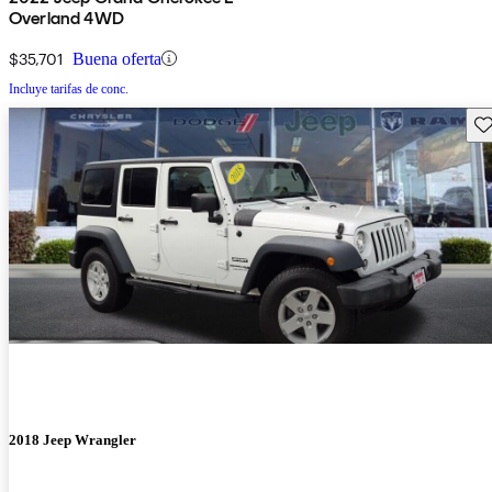
Overland 4WD
$35,701
Buena oferta
Incluye tarifas de conc.
Gu
2018 Jeep Wrangler