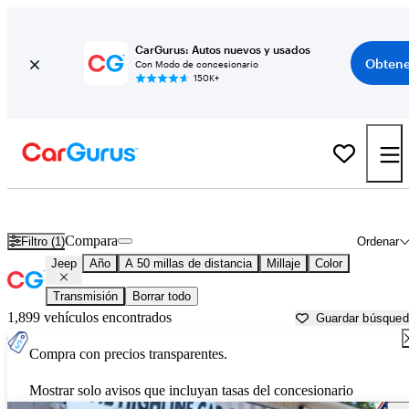
CarGurus: Autos nuevos y usados
Obtene
Con Modo de concesionario
150K+
Autos Jeep usados en venta cerca de
Chicopee, MA
Compara
Filtro (1)
Ordenar
Jeep
Año
A 50 millas de distancia
Millaje
Color
Transmisión
Borrar todo
1,899 vehículos encontrados
Guardar búsque
Compra con precios transparentes.
Mostrar solo avisos que incluyan tasas del concesionario