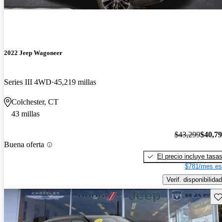
2022 Jeep Wagoneer
Series III 4WD
45,219 millas
Colchester, CT
43 millas
$43,299
$40,7
Buena oferta
El precio incluye tasa
$781/mes es
Verif. disponibilidad
Gu