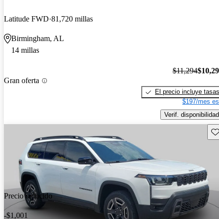
Latitude FWD
81,720 millas
Birmingham, AL
14 millas
$11,294
$10,2
Gran oferta
El precio incluye tasa
$197/mes es
Verif. disponibilidad
Gu
Precio reducido
-$1,001