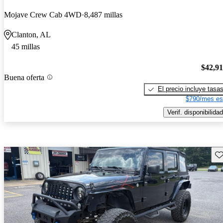
Mojave Crew Cab 4WD
8,487 millas
Clanton, AL
45 millas
$42,9
Buena oferta
El precio incluye tasa
$790/mes es
Verif. disponibilidad
Gu