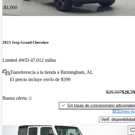
-$1,000
2023 Jeep Grand Cherokee
Limited 4WD
47,012 millas
Transferencia a la tienda a Birmingham, AL
El precio incluye envío de $599
$29,597
$28,5
Buena oferta
Sin tasas de concesionario adicionale
$531/mes es
Verif. disponibilidad
Gu