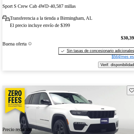
Sport S Crew Cab 4WD
40,587 millas
Transferencia a la tienda a Birmingham, AL
El precio incluye envío de $399
$30,3
Buena oferta
Sin tasas de concesionario adicionale
$564/mes es
Verif. disponibilidad
Gu
Precio reducido