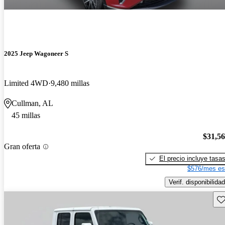
2025 Jeep Wagoneer S
Limited 4WD
9,480 millas
Cullman, AL
45 millas
$31,5
Gran oferta
El precio incluye tasa
$576/mes es
Verif. disponibilidad
Gu