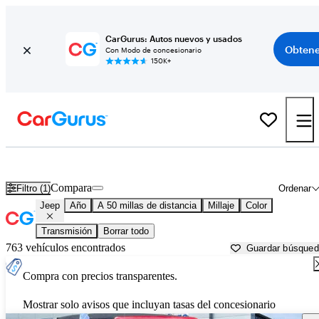
CarGurus: Autos nuevos y usados
Obtene
Con Modo de concesionario
150K+
Autos Jeep usados en venta cerca de
Birmingham, AL
Compara
Filtro (1)
Ordenar
Jeep
Año
A 50 millas de distancia
Millaje
Color
Transmisión
Borrar todo
763 vehículos encontrados
Guardar búsque
Compra con precios transparentes.
Mostrar solo avisos que incluyan tasas del concesionario