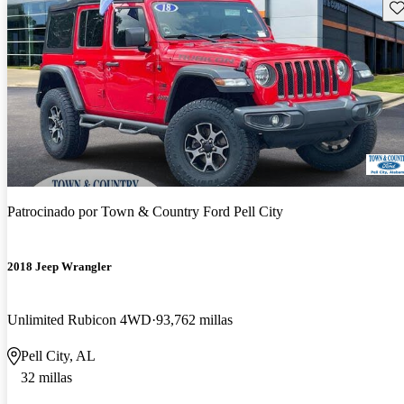
Gu
Patrocinado por
Town & Country Ford Pell City
2018 Jeep Wrangler
Unlimited Rubicon 4WD
93,762 millas
Pell City, AL
32 millas