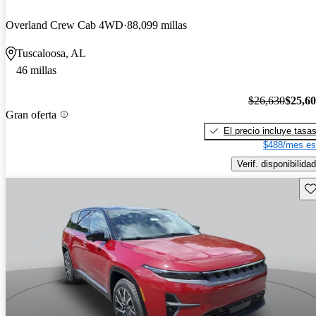
Overland Crew Cab 4WD
88,099 millas
Tuscaloosa, AL
46 millas
$26,630
$25,6
Gran oferta
El precio incluye tasa
$488/mes es
Verif. disponibilidad
Gu