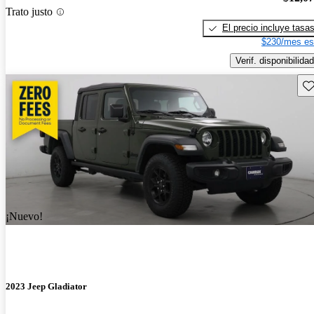
Trato justo
El precio incluye tasa
$230/mes es
Verif. disponibilidad
Gu
¡Nuevo!
2023 Jeep Gladiator