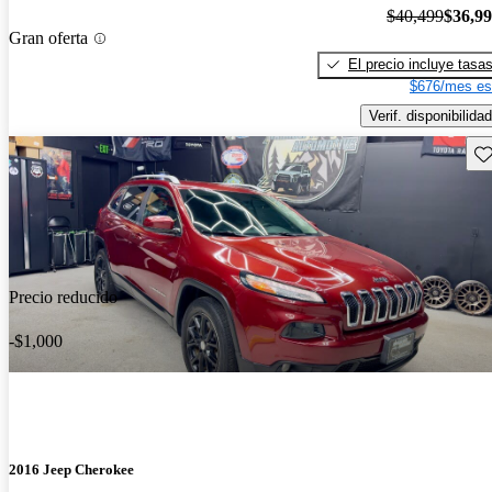
$40,499
$36,9
Gran oferta
El precio incluye tasa
$676/mes es
Verif. disponibilidad
Gu
Precio reducido
-$1,000
2016 Jeep Cherokee