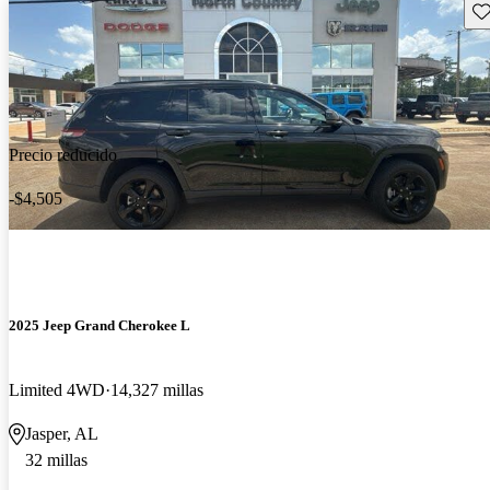
Gu
Precio reducido
-$4,505
2025 Jeep Grand Cherokee L
Limited 4WD
14,327 millas
Jasper, AL
32 millas