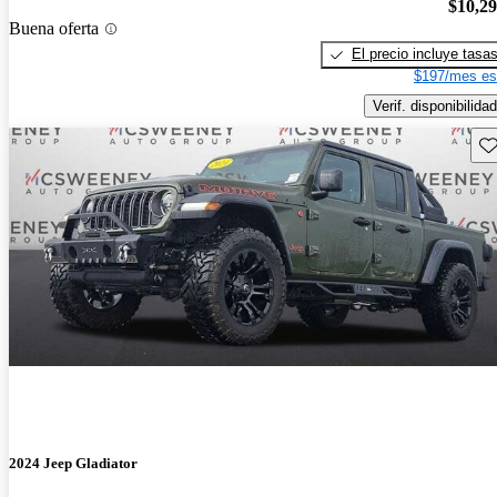
$10,2
Buena oferta
El precio incluye tasa
$197/mes es
Verif. disponibilidad
Gu
2024 Jeep Gladiator