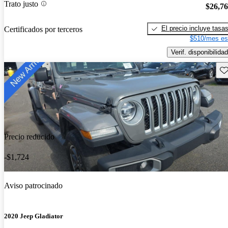
Trato justo
$26,7
El precio incluye tasa
Certificados por terceros
$510/mes es
Verif. disponibilidad
Gu
Precio reducido
-$1,724
Aviso patrocinado
2020 Jeep Gladiator