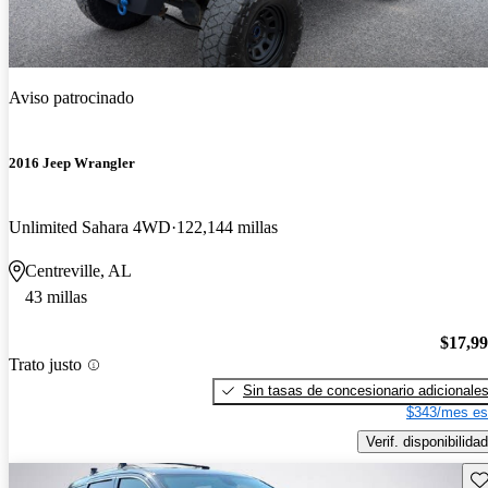
Aviso patrocinado
2016 Jeep Wrangler
Unlimited Sahara 4WD
122,144 millas
Centreville, AL
43 millas
$17,9
Trato justo
Sin tasas de concesionario adicionale
$343/mes es
Verif. disponibilidad
Gu