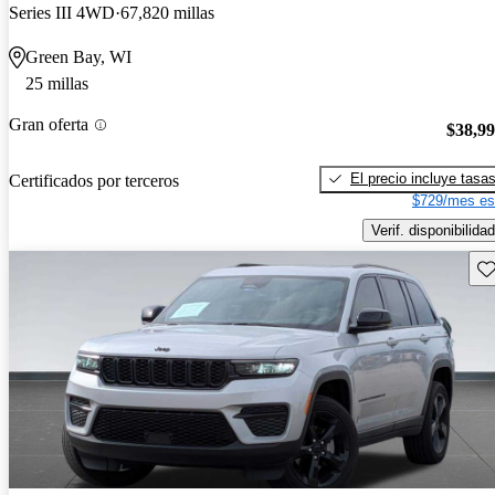
Series III 4WD
67,820 millas
Green Bay, WI
25 millas
Gran oferta
$38,9
El precio incluye tasa
Certificados por terceros
$729/mes es
Verif. disponibilidad
Gu