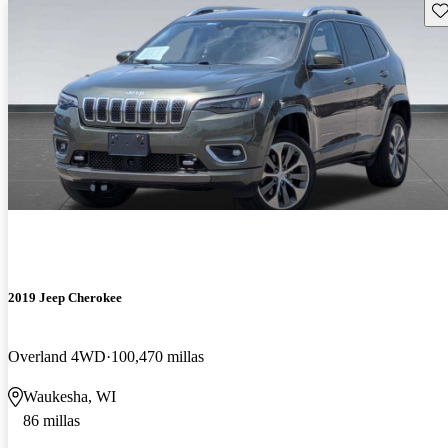
Gu
2019 Jeep Cherokee
Overland 4WD
100,470 millas
Waukesha, WI
86 millas