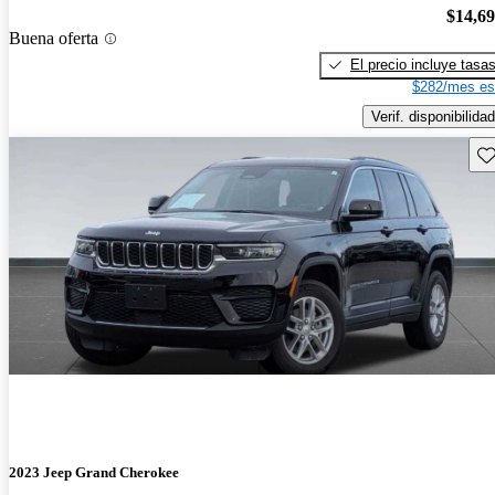
$14,6
Buena oferta
El precio incluye tasa
$282/mes es
Verif. disponibilidad
Gu
2023 Jeep Grand Cherokee