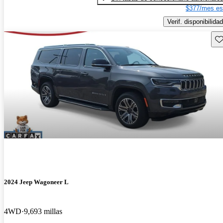
$377/mes es
Verif. disponibilidad
Gu
2024 Jeep Wagoneer L
4WD
9,693 millas