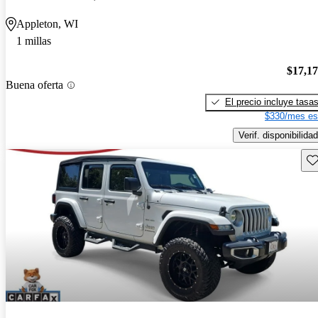
Appleton, WI
1 millas
$17,1
Buena oferta
El precio incluye tasa
$330/mes es
Verif. disponibilidad
Gu