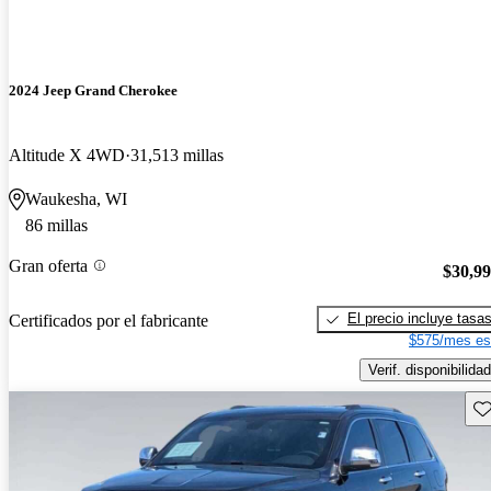
2024 Jeep Grand Cherokee
Altitude X 4WD
31,513 millas
Waukesha, WI
86 millas
Gran oferta
$30,9
El precio incluye tasa
Certificados por el fabricante
$575/mes es
Verif. disponibilidad
Gu