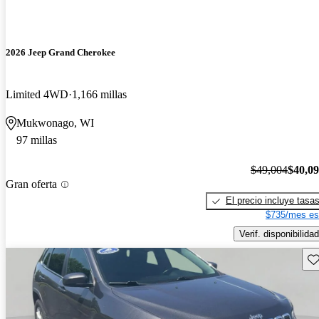
2026 Jeep Grand Cherokee
Limited 4WD
1,166 millas
Mukwonago, WI
97 millas
$49,004
$40,0
Gran oferta
El precio incluye tasa
$735/mes es
Verif. disponibilidad
Gu