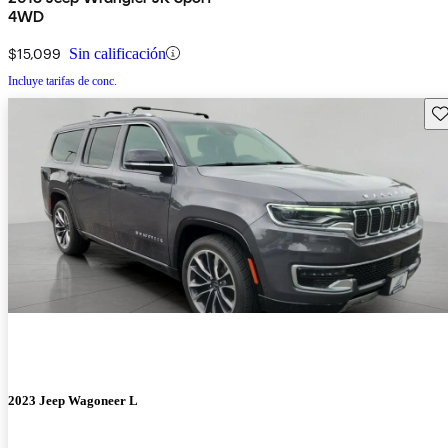
4WD
$15,099
Sin calificación
Incluye tarifas de conc.
Gu
2023 Jeep Wagoneer L