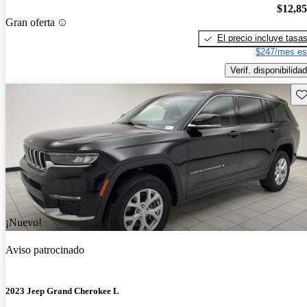
$12,8
Gran oferta
El precio incluye tasa
$247/mes es
Verif. disponibilidad
Gu
¡Nuevo!
Aviso patrocinado
2023 Jeep Grand Cherokee L