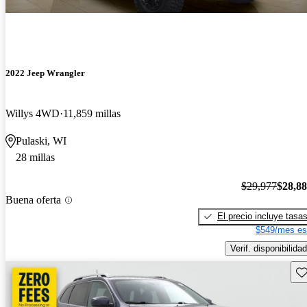
2022 Jeep Wrangler
Willys 4WD
11,859 millas
Pulaski, WI
28 millas
$29,977
$28,8
Buena oferta
El precio incluye tasa
$549/mes es
Verif. disponibilidad
Gu