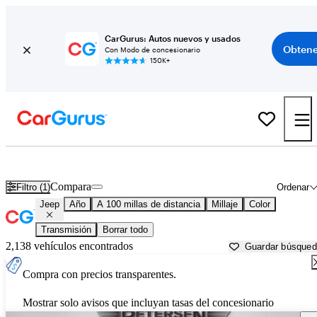
CarGurus: Autos nuevos y usados
Obtene
Con Modo de concesionario
150K+
Autos Jeep usados en venta cerca de
Appleton, WI
Compara
Filtro (1)
Ordenar
Jeep
Año
A 100 millas de distancia
Millaje
Color
Transmisión
Borrar todo
2,138 vehículos encontrados
Guardar búsque
Compra con precios transparentes.
Mostrar solo avisos que incluyan tasas del concesionario