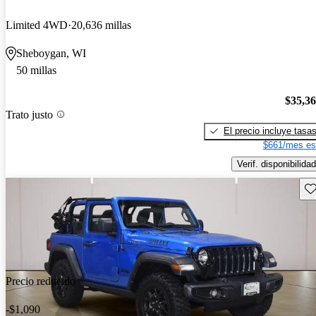
Limited 4WD
20,636 millas
Sheboygan, WI
50 millas
$35,3
Trato justo
El precio incluye tasa
$661/mes es
Verif. disponibilidad
Gu
Precio reducido
-$1,090