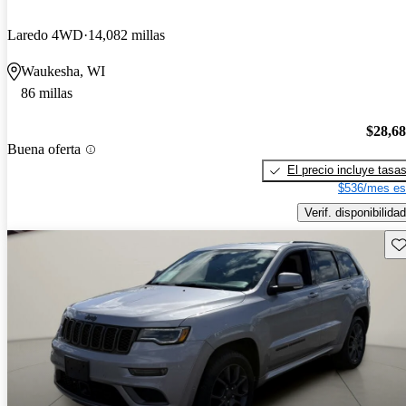
Laredo 4WD
14,082 millas
Waukesha, WI
86 millas
$28,6
Buena oferta
El precio incluye tasa
$536/mes es
Verif. disponibilidad
Gu