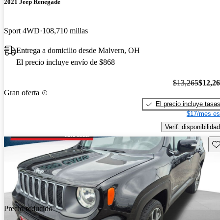
2021 Jeep Renegade
Sport 4WD
108,710 millas
Entrega a domicilio desde Malvern, OH
El precio incluye envío de $868
$13,265
$12,2
Gran oferta
El precio incluye tasa
$17/mes es
Verif. disponibilidad
Gu
Precio reducido