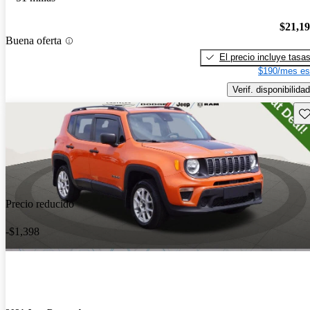
$21,1
Buena oferta
El precio incluye tasa
$190/mes es
Verif. disponibilidad
Gu
Precio reducido
-$1,398