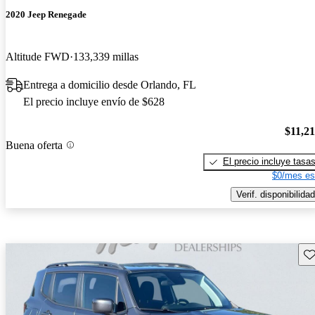
2020 Jeep Renegade
Altitude FWD
133,339 millas
Entrega a domicilio desde Orlando, FL
El precio incluye envío de $628
$11,2
Buena oferta
El precio incluye tasa
$0/mes es
Verif. disponibilidad
Gu