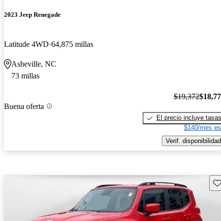
2023 Jeep Renegade
Latitude 4WD
64,875 millas
Asheville, NC
73 millas
$19,372
$18,7
Buena oferta
El precio incluye tasa
$140/mes es
Verif. disponibilidad
Gu