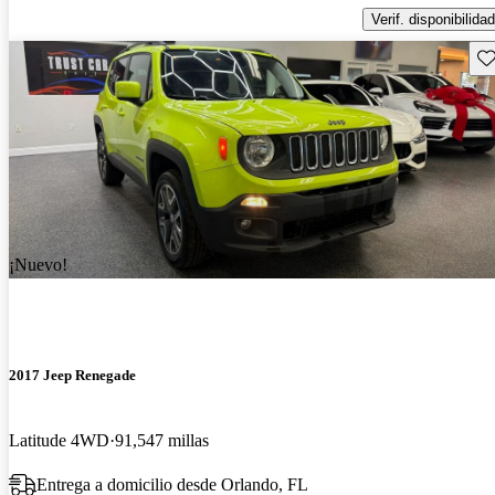
Verif. disponibilidad
Gu
¡Nuevo!
2017 Jeep Renegade
Latitude 4WD
91,547 millas
Entrega a domicilio desde Orlando, FL