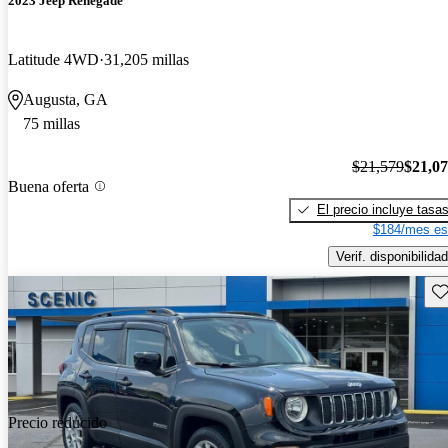
2023 Jeep Renegade
Latitude 4WD
31,205 millas
Augusta, GA
75 millas
$21,579
$21,0
Buena oferta
El precio incluye tasa
$184/mes es
Verif. disponibilidad
Gu
Precio reducido