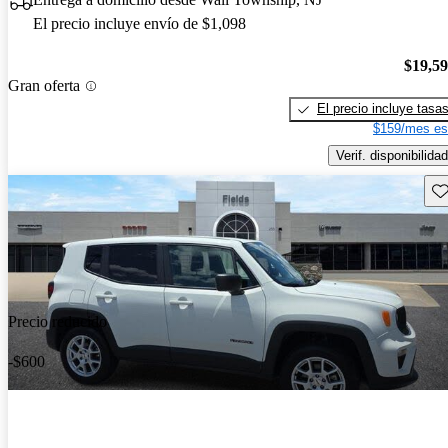
El precio incluye envío de $1,098
$19,5
Gran oferta
El precio incluye tasa
$159/mes es
Verif. disponibilidad
Gu
Precio reducido
-$600