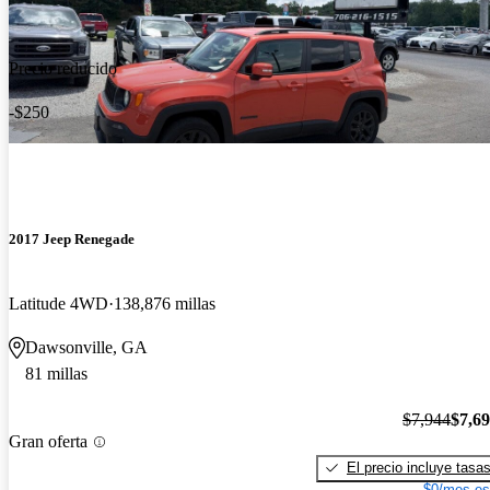
Precio reducido
-$250
2017 Jeep Renegade
Latitude 4WD
138,876 millas
Dawsonville, GA
81 millas
$7,944
$7,6
Gran oferta
El precio incluye tasa
$0/mes es