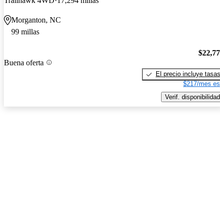
Trailhawk 4WD
17,294 millas
Morganton, NC
99 millas
$22,7
Buena oferta
El precio incluye tasa
$217/mes es
Verif. disponibilidad