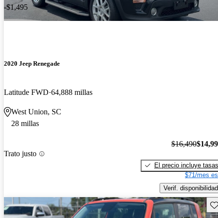
-$1,495
2020 Jeep Renegade
Latitude FWD
64,888 millas
West Union, SC
28 millas
$16,490
$14,9
Trato justo
El precio incluye tasa
$71/mes es
Verif. disponibilidad
Gu