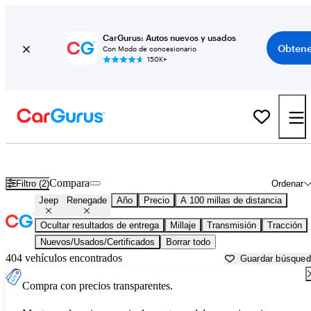
CarGurus: Autos nuevos y usados
Obtene
Con Modo de concesionario
150K+
Jeep Renegade usados en venta cerca de
Anderson, SC
Compara
Filtro (2)
Ordenar
Jeep
Renegade
Año
Precio
A 100 millas de distancia
Ocultar resultados de entrega
Millaje
Transmisión
Tracción
Nuevos/Usados/Certificados
Borrar todo
404 vehículos encontrados
Guardar búsque
Compra con precios transparentes.