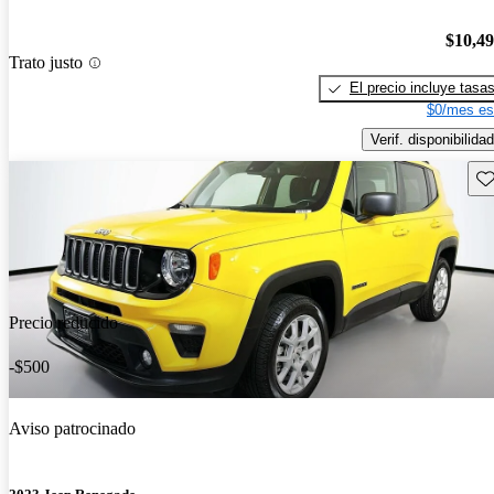
$10,4
Trato justo
El precio incluye tasa
$0/mes es
Verif. disponibilidad
Gu
Precio reducido
-$500
Aviso patrocinado