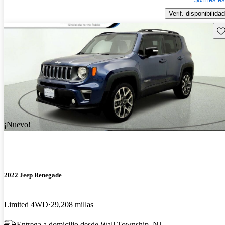
Verif. disponibilidad
Gu
¡Nuevo!
2022 Jeep Renegade
Limited 4WD
29,208 millas
Entrega a domicilio desde Wall Township, NJ