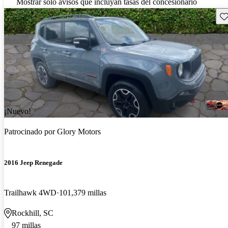
Mostrar solo avisos que incluyan tasas del concesionario
Gu
¡Nuevo!
Patrocinado por
Glory Motors
2016 Jeep Renegade
Trailhawk 4WD
101,379 millas
Rockhill, SC
97 millas