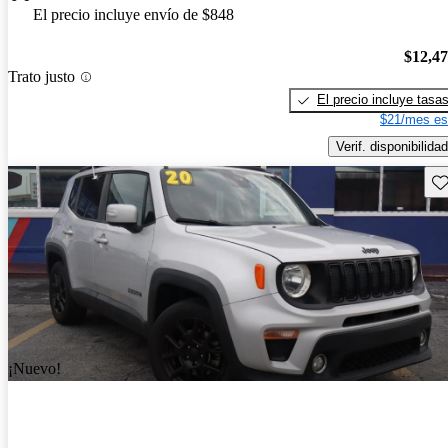
El precio incluye envío de $848
$12,4
Trato justo
El precio incluye tasa
$21/mes es
Verif. disponibilidad
Gu
¡Nuevo!