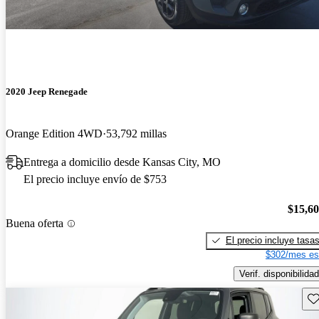
2020 Jeep Renegade
Orange Edition 4WD
53,792 millas
Entrega a domicilio desde Kansas City, MO
El precio incluye envío de $753
$15,6
Buena oferta
El precio incluye tasa
$302/mes es
Verif. disponibilidad
Gu