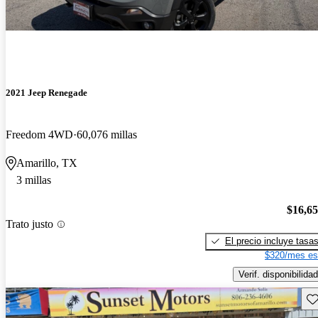
2021 Jeep Renegade
Freedom 4WD
60,076 millas
Amarillo, TX
3 millas
$16,6
Trato justo
El precio incluye tasa
$320/mes es
Verif. disponibilidad
Gu