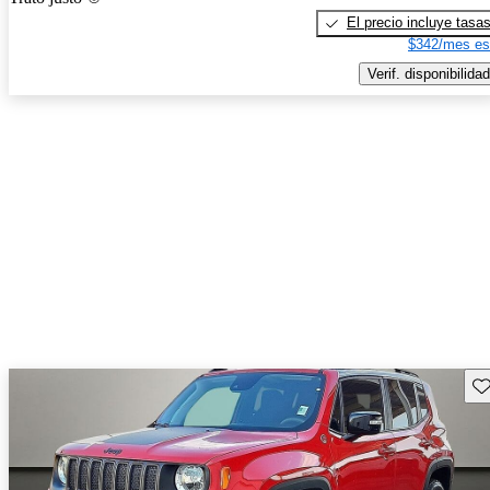
El precio incluye tasa
$342/mes es
Verif. disponibilidad
Gu