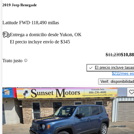
2019 Jeep Renegade
Latitude FWD
118,490 millas
Entrega a domicilio desde Yukon, OK
El precio incluye envío de $345
$11,239
$10,8
Trato justo
El precio incluye tasa
$211/mes es
Verif. disponibilidad
Gu