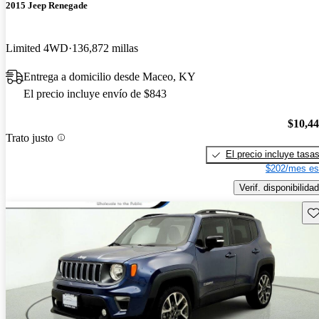
2015 Jeep Renegade
Limited 4WD
136,872 millas
Entrega a domicilio desde Maceo, KY
El precio incluye envío de $843
$10,4
Trato justo
El precio incluye tasa
$202/mes es
Verif. disponibilidad
Gu