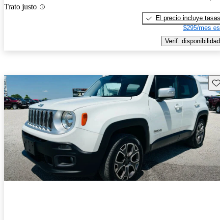
Trato justo
El precio incluye tasa
$295/mes es
Verif. disponibilidad
Gu