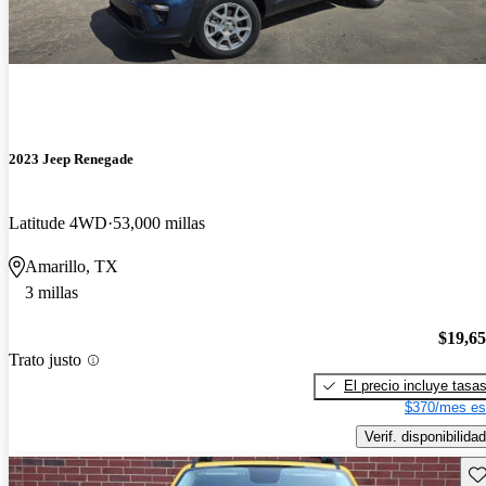
2023 Jeep Renegade
Latitude 4WD
53,000 millas
Amarillo, TX
3 millas
$19,6
Trato justo
El precio incluye tasa
$370/mes es
Verif. disponibilidad
Gu