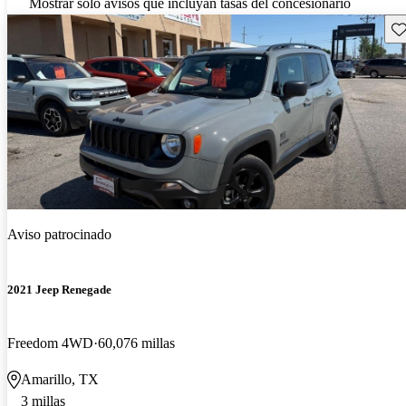
Mostrar solo avisos que incluyan tasas del concesionario
Gu
Aviso patrocinado
2021 Jeep Renegade
Freedom 4WD
60,076 millas
Amarillo, TX
3 millas