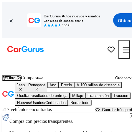
CarGurus: Autos nuevos y usados
Obtene
Con Modo de concesionario
150K+
Jeep Renegade usados en venta cerca de
Amarillo, TX
Compara
Filtro (2)
Ordenar
Jeep
Renegade
Año
Precio
A 100 millas de distancia
Ocultar resultados de entrega
Millaje
Transmisión
Tracción
Nuevos/Usados/Certificados
Borrar todo
217 vehículos encontrados
Guardar búsque
Compra con precios transparentes.