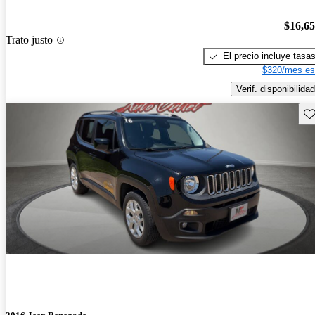
$16,6
Trato justo
El precio incluye tasa
$320/mes es
Verif. disponibilidad
Gu