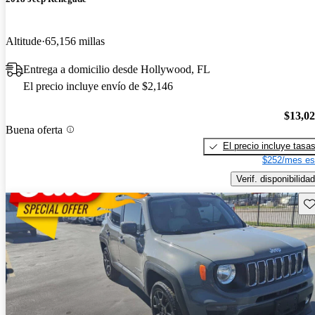
Altitude
65,156 millas
Entrega a domicilio desde Hollywood, FL
El precio incluye envío de $2,146
$13,0
Buena oferta
El precio incluye tasa
$252/mes es
Verif. disponibilidad
Gu