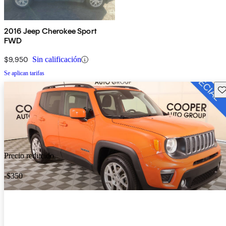
2016 Jeep Cherokee Sport
FWD
$9,950
Sin calificación
Se aplican tarifas
Gu
Precio reducido
-$350