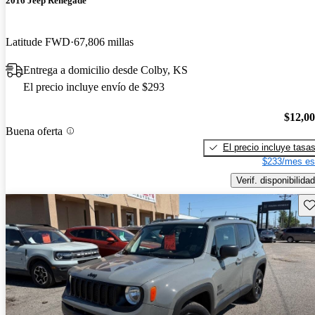
2016 Jeep Renegade
Latitude FWD
67,806 millas
Entrega a domicilio desde Colby, KS
El precio incluye envío de $293
$12,0
Buena oferta
El precio incluye tasa
$233/mes es
Verif. disponibilidad
Gu