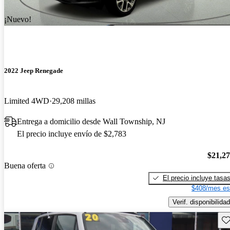
¡Nuevo!
2022 Jeep Renegade
Limited 4WD
29,208 millas
Entrega a domicilio desde Wall Township, NJ
El precio incluye envío de $2,783
$21,2
Buena oferta
El precio incluye tasa
$408/mes es
Verif. disponibilidad
Gu