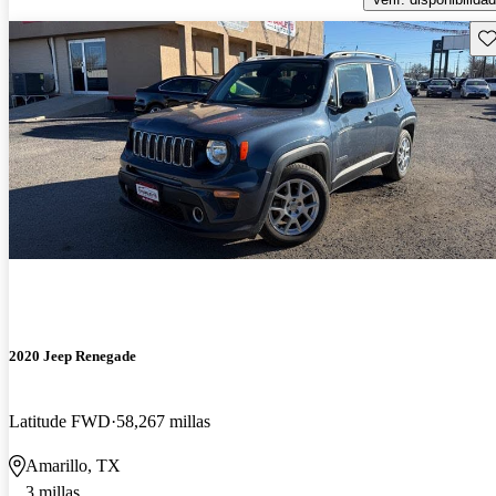
Gu
2020 Jeep Renegade
Latitude FWD
58,267 millas
Amarillo, TX
3 millas