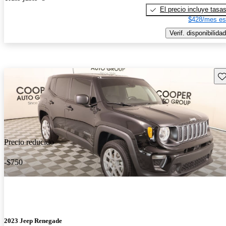
El precio incluye tasa
$428/mes es
Verif. disponibilidad
Gu
Precio reducido
-$750
2023 Jeep Renegade