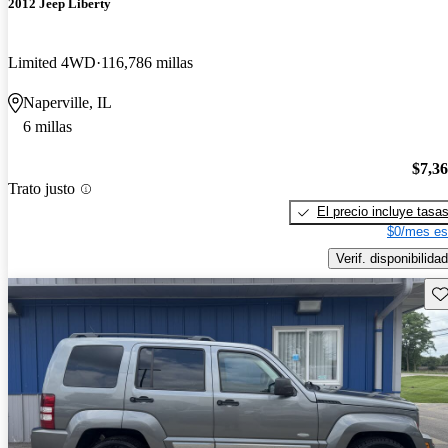
2012 Jeep Liberty
Limited 4WD
116,786 millas
Naperville, IL
6 millas
$7,3
Trato justo
El precio incluye tasa
$0/mes es
Verif. disponibilidad
Gu