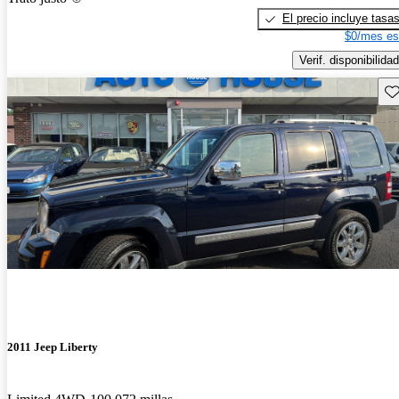
El precio incluye tasa
$0/mes es
Verif. disponibilidad
Gu
2011 Jeep Liberty