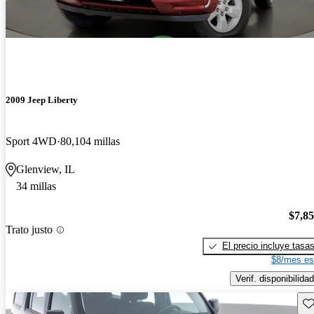
2009 Jeep Liberty
Sport 4WD
80,104 millas
Glenview, IL
34 millas
$7,8
Trato justo
El precio incluye tasa
$8/mes es
Verif. disponibilidad
Gu