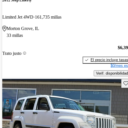
2012 Jeep Liberty
Limited Jet 4WD
161,735 millas
Morton Grove, IL
33 millas
$6,3
Trato justo
El precio incluye tasa
$0/mes es
Verif. disponibilidad
Gu