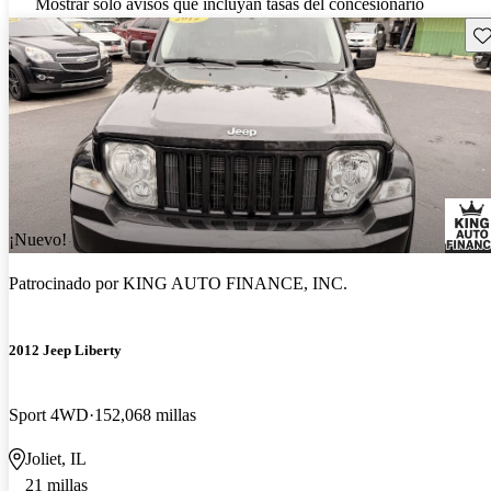
Mostrar solo avisos que incluyan tasas del concesionario
Gu
¡Nuevo!
Patrocinado por
KING AUTO FINANCE, INC.
2012 Jeep Liberty
Sport 4WD
152,068 millas
Joliet, IL
21 millas