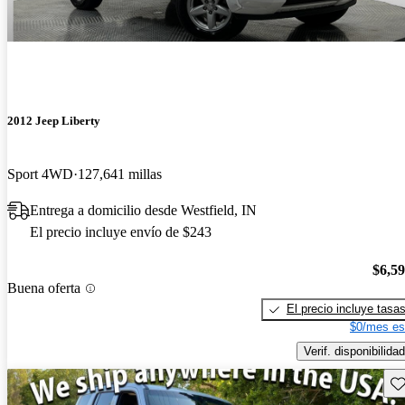
2012 Jeep Liberty
Sport 4WD
127,641 millas
Entrega a domicilio desde Westfield, IN
El precio incluye envío de $243
$6,5
Buena oferta
El precio incluye tasa
$0/mes es
Verif. disponibilidad
Gu