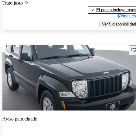
Trato justo
El precio incluye tasa
$0/mes es
Verif. disponibilidad
Gu
Aviso patrocinado