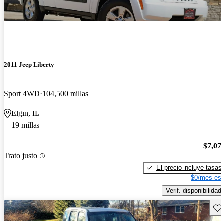
2011 Jeep Liberty
Sport 4WD
104,500 millas
Elgin, IL
19 millas
$7,0
Trato justo
El precio incluye tasa
$0/mes es
Verif. disponibilidad
Gu