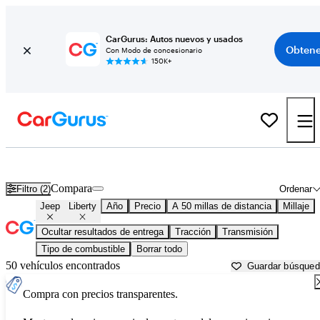
CarGurus: Autos nuevos y usados
Obtene
Con Modo de concesionario
150K+
Jeep Liberty usados en venta cerca de
Aurora, IL
Compara
Filtro (2)
Ordenar
Jeep
Liberty
Año
Precio
A 50 millas de distancia
Millaje
Ocultar resultados de entrega
Tracción
Transmisión
Tipo de combustible
Borrar todo
50 vehículos encontrados
Guardar búsque
Compra con precios transparentes.