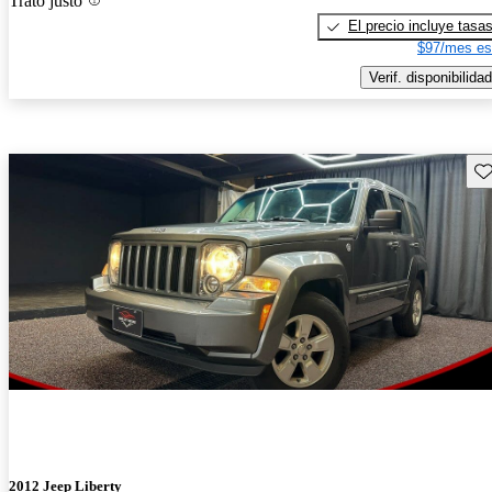
Trato justo
El precio incluye tasa
$97/mes es
Verif. disponibilidad
Gu
2012 Jeep Liberty