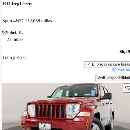
2012 Jeep Liberty
Sport 4WD
152,068 millas
Joliet, IL
21 millas
$6,2
Trato justo
El precio incluye tasa
$0/mes es
Verif. disponibilidad
Gu