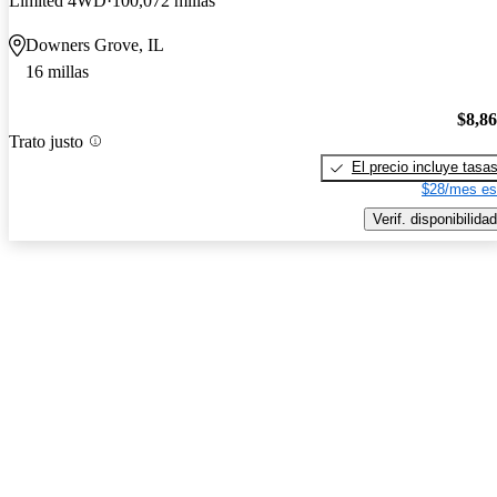
Limited 4WD
100,072 millas
Downers Grove, IL
16 millas
$8,8
Trato justo
El precio incluye tasa
$28/mes es
Verif. disponibilidad