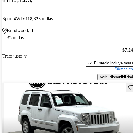
2012 Jeep Liberty
Sport 4WD
118,323 millas
Braidwood, IL
35 millas
$7,2
Trato justo
El precio incluye tasa
$0/mes es
Verif. disponibilidad
Gu