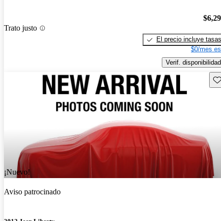
$6,2
Trato justo
El precio incluye tasa
$0/mes es
Verif. disponibilidad
Gu
¡Nuevo!
Aviso patrocinado