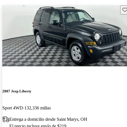
Gu
2007 Jeep Liberty
Sport 4WD
132,336 millas
Entrega a domicilio desde Saint Marys, OH
El precio incluye envío de $219