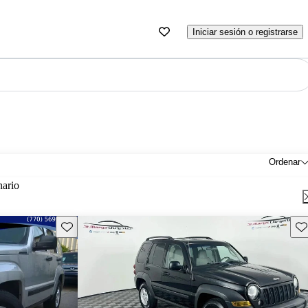
Iniciar sesión o registrarse
Ordenar
nario
Guarda este Aviso
Gu