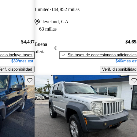
Limited
144,852 millas
Cleveland, GA
63 millas
$4,437
$4,69
Buena
oferta
recio incluye tasas
Sin tasas de concesionario adicionales
$39/mes est.
$46/mes est
erif. disponibilidad
Verif. disponibilidad
Guarda este Aviso
Gu