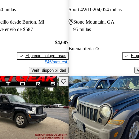
0 millas
Sport 4WD
204,054 millas
cilio desde Burton, MI
Stone Mountain, GA
uye envío de $587
95 millas
$4,687
Buena oferta
El precio incluye tasas
El p
$46/mes est.
Verif. disponibilidad
V
Guarda este Aviso