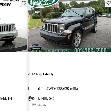
Guarda este Aviso
Gu
¡Nuevo!
2012 Jeep Liberty
Limited Jet 4WD
138,639 millas
ield, IN
Rock Hill, SC
99 millas