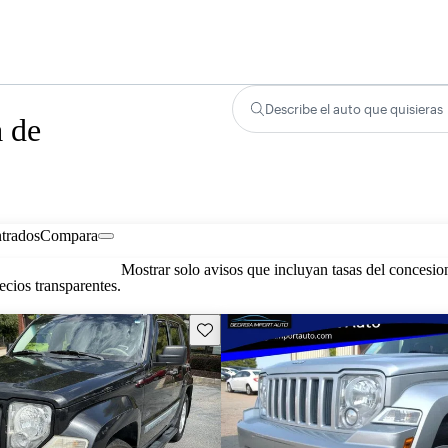
Describe el auto que quisieras
a de
trados
Compara
Mostrar solo avisos que incluyan tasas del concesio
cios transparentes.
Guarda este Aviso