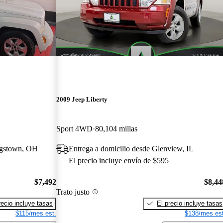
2009 Jeep Liberty
Sport 4WD
80,104 millas
ngstown, OH
Entrega a domicilio desde Glenview, IL
El precio incluye envío de $595
$7,492
$8,44
Trato justo
recio incluye tasas
El precio incluye tasas
$115/mes est.
$138/mes est