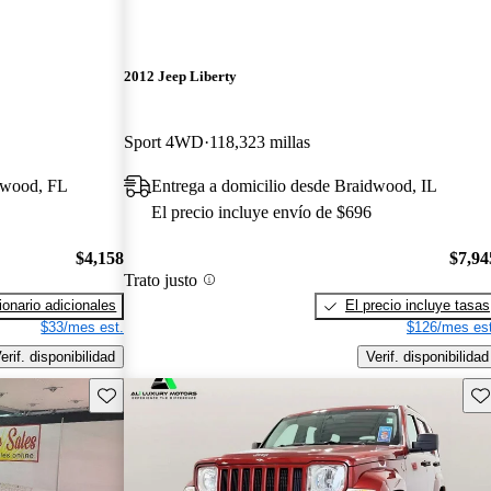
2012 Jeep Liberty
Sport 4WD
118,323 millas
gwood, FL
Entrega a domicilio desde Braidwood, IL
El precio incluye envío de $696
$4,158
$7,94
Trato justo
onario adicionales
El precio incluye tasas
$33/mes est.
$126/mes est
erif. disponibilidad
Verif. disponibilidad
Guarda este Aviso
Gu