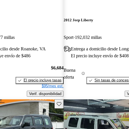
2012 Jeep Liberty
7 millas
Sport
192,032 millas
icilio desde Roanoke, VA
Entrega a domicilio desde Lon
uye envío de $486
El precio incluye envío de $408
$6,684
Buena
oferta
El precio incluye tasas
Sin tasas de concesi
$95/mes est.
Verif. disponibilidad
V
Guarda este Aviso