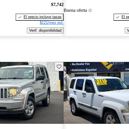
$7,742
Buena oferta
El precio incluye tasas
El p
$121/mes est.
Verif. disponibilidad
V
Guarda este Aviso