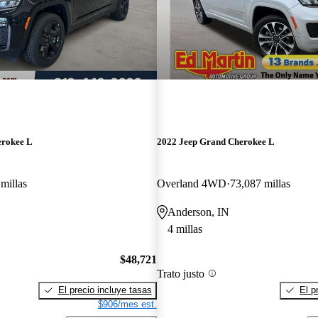
erokee L
2022 Jeep Grand Cherokee L
millas
Overland 4WD
73,087 millas
Anderson, IN
4 millas
$48,721
Trato justo
El precio incluye tasas
El p
$906/mes est.