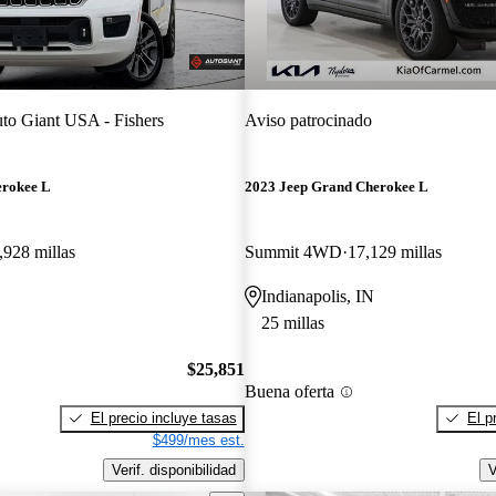
to Giant USA - Fishers
Aviso patrocinado
erokee L
2023 Jeep Grand Cherokee L
,928 millas
Summit 4WD
17,129 millas
Indianapolis, IN
25 millas
$25,851
Buena oferta
El precio incluye tasas
El p
$499/mes est.
Verif. disponibilidad
V