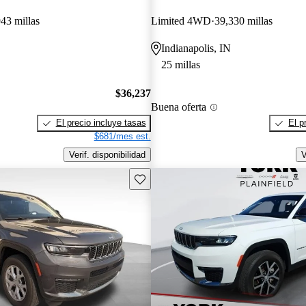
43 millas
Limited 4WD
39,330 millas
Indianapolis, IN
25 millas
$36,237
Buena oferta
El precio incluye tasas
El p
$681/mes est.
Verif. disponibilidad
V
Guarda este Aviso