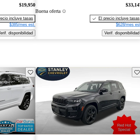
$19,950
$33,14
Buena oferta
recio incluye tasas
El precio incluye tasas
$385/mes est.
$628/mes est
erif. disponibilidad
Verif. disponibilidad
Guarda este Aviso
Gu