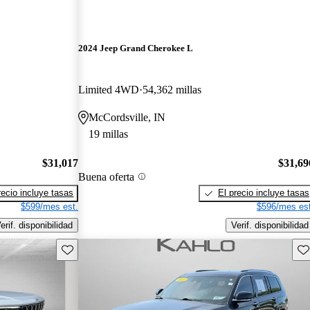
2024 Jeep Grand Cherokee L
Limited 4WD
54,362 millas
McCordsville, IN
19 millas
$31,017
$31,69
Buena oferta
recio incluye tasas
El precio incluye tasas
$599/mes est.
$596/mes est
erif. disponibilidad
Verif. disponibilidad
Guarda este Aviso
Gu