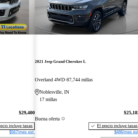
2021 Jeep Grand Cherokee L
Overland 4WD
87,744 millas
Noblesville, IN
17 millas
$29,400
$25,18
Buena oferta
recio incluye tasas
El precio incluye tasas
$567/mes est.
$486/mes est