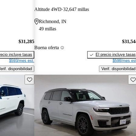
Altitude 4WD
32,647 millas
Richmond, IN
49 millas
$31,285
$31,54
Buena oferta
recio incluye tasas
El precio incluye tasas
$593/mes est.
$598/mes est
erif. disponibilidad
Verif. disponibilidad
Guarda este Aviso
Gu