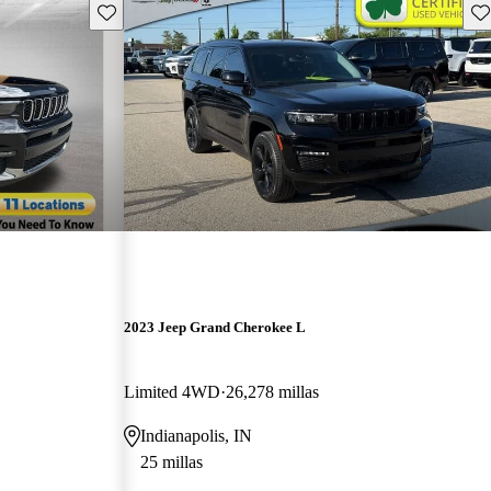
Guarda este Aviso
Gu
2023 Jeep Grand Cherokee L
Limited 4WD
26,278 millas
Indianapolis, IN
25 millas