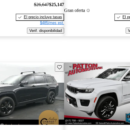
$26,647
$25,147
Gran oferta
El precio incluye tasas
El p
$485/mes est.
Verif. disponibilidad
V
Guarda este Aviso