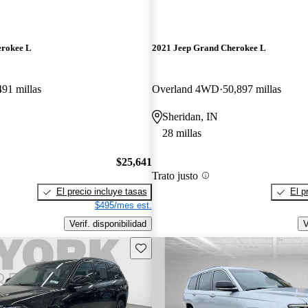
erokee L
2021 Jeep Grand Cherokee L
491 millas
Overland 4WD
50,897 millas
Sheridan, IN
28 millas
$25,641
Trato justo
El precio incluye tasas
El p
$495/mes est.
Verif. disponibilidad
V
Guarda este Aviso