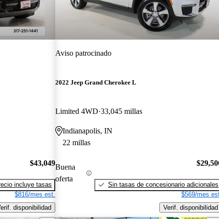
Aviso patrocinado
2022 Jeep Grand Cherokee L
Limited 4WD
33,045 millas
Indianapolis, IN
22 millas
$43,049
$29,50
Buena
oferta
recio incluye tasas
Sin tasas de concesionario adicionales
$816/mes est.
$569/mes est
erif. disponibilidad
Verif. disponibilidad