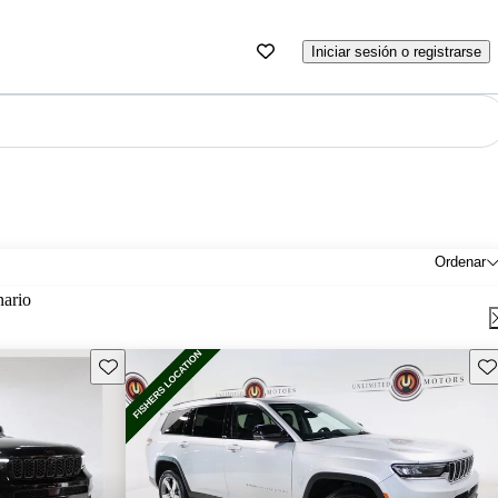
Iniciar sesión o registrarse
Ordenar
nario
Guarda este Aviso
Gu