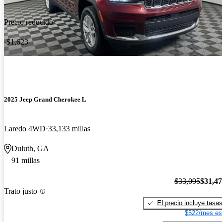
Precio reducido
-$1,623
2025 Jeep Grand Cherokee L
Laredo 4WD
33,133 millas
Duluth, GA
91 millas
$33,095
$31,4
Trato justo
El precio incluye tasa
$522/mes es