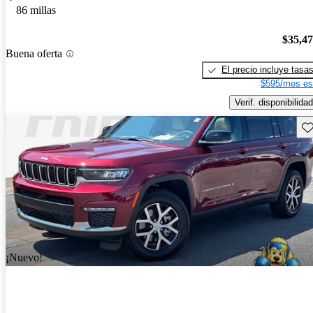
86 millas
$35,4
Buena oferta
El precio incluye tasa
$595/mes es
Verif. disponibilidad
Gu
¡Nuevo!