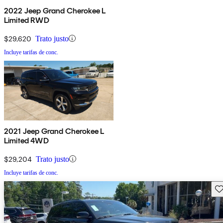
2022 Jeep Grand Cherokee L
Limited RWD
$29,620
Trato justo
Incluye tarifas de conc.
2021 Jeep Grand Cherokee L
Limited 4WD
$29,204
Trato justo
Incluye tarifas de conc.
Gu