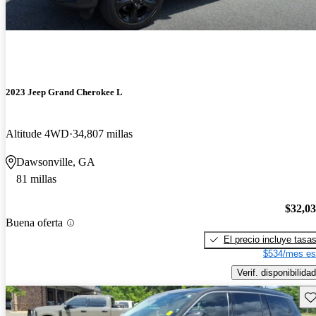
2023 Jeep Grand Cherokee L
Altitude 4WD
34,807 millas
Dawsonville, GA
81 millas
$32,0
Buena oferta
El precio incluye tasa
$534/mes es
Verif. disponibilidad
Gu