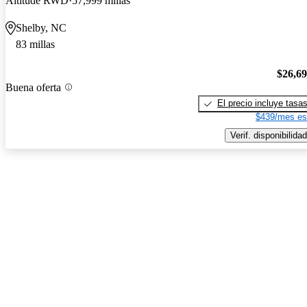
Altitude RWD
57,999 millas
Shelby, NC
83 millas
$26,6
Buena oferta
El precio incluye tasa
$439/mes es
Verif. disponibilidad