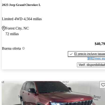
2025 Jeep Grand Cherokee L
Limited 4WD
4,564 millas
Forest City, NC
72 millas
$40,7
Buena oferta
El precio incluye tasa
$692/mes es
Verif. disponibilidad
Gu