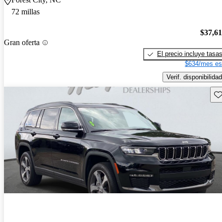
72 millas
$37,6
Gran oferta
El precio incluye tasa
$634/mes es
Verif. disponibilidad
Gu