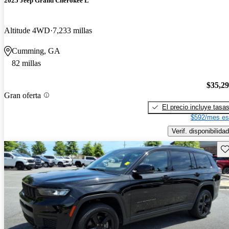
2025 Jeep Grand Cherokee L
Altitude 4WD
7,233 millas
Cumming, GA
82 millas
$35,2
Gran oferta
El precio incluye tasa
$592/mes es
Verif. disponibilidad
Gu