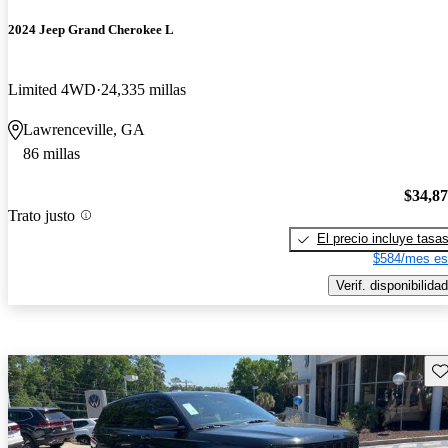
2024 Jeep Grand Cherokee L
Limited 4WD
24,335 millas
Lawrenceville, GA
86 millas
$34,8
Trato justo
El precio incluye tasa
$584/mes es
Verif. disponibilidad
Gu