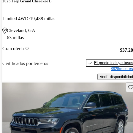
2025 Jeep Grand Cherokee L
Limited 4WD
19,488 millas
Cleveland, GA
63 millas
Gran oferta
$37,2
El precio incluye tasa
Certificados por terceros
$628/mes es
Verif. disponibilidad
Gu