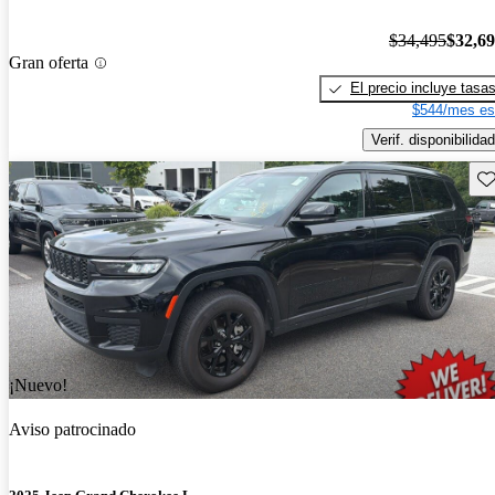
$34,495
$32,6
Gran oferta
El precio incluye tasa
$544/mes es
Verif. disponibilidad
Gu
¡Nuevo!
Aviso patrocinado