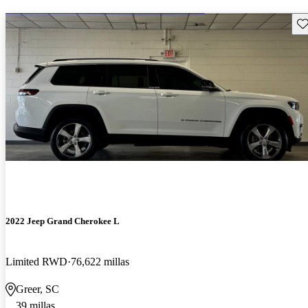
Gu
2022 Jeep Grand Cherokee L
Limited RWD
76,622 millas
Greer, SC
39 millas