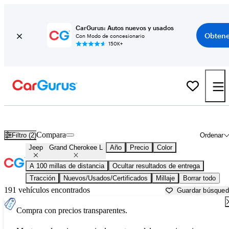
CarGurus: Autos nuevos y usados
Obtene
Con Modo de concesionario
150K+
Jeep Grand Cherokee L usados en venta cerca de
Anderson, SC
Compara
Filtro (2)
Ordenar
Jeep
Grand Cherokee L
Año
Precio
Color
A 100 millas de distancia
Ocultar resultados de entrega
Tracción
Nuevos/Usados/Certificados
Millaje
Borrar todo
191 vehículos encontrados
Guardar búsque
Compra con precios transparentes.