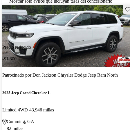
Mostrar solo avisos que incluyan tasas del concesionario
Gu
Precio reducido
-$1,800
Patrocinado por
Don Jackson Chrysler Dodge Jeep Ram North
2025 Jeep Grand Cherokee L
Limited 4WD
43,946 millas
Cumming, GA
82 millas