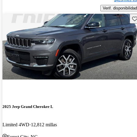
Verif. disponibilidad
Gu
2025 Jeep Grand Cherokee L
Limited 4WD
12,812 millas
Forest City, NC