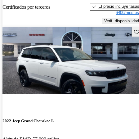
El precio incluye tasa
Certificados por terceros
$400/mes es
Verif. disponibilidad
Gu
2022 Jeep Grand Cherokee L