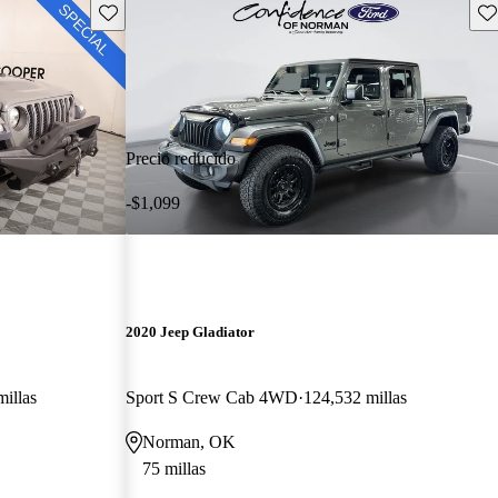
Guarda este Aviso
Gu
Precio reducido
-$1,099
2020 Jeep Gladiator
illas
Sport S Crew Cab 4WD
124,532 millas
Norman, OK
75 millas