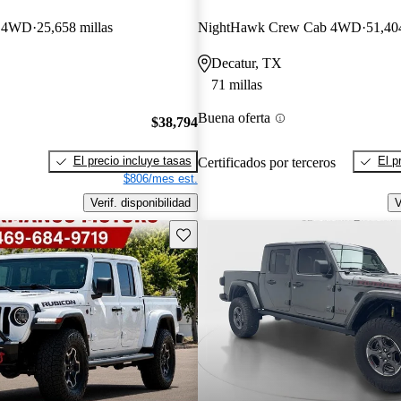
b 4WD
25,658 millas
NightHawk Crew Cab 4WD
51,404
Decatur, TX
71 millas
Buena oferta
$38,794
El precio incluye tasas
El p
Certificados por terceros
$806/mes est.
Verif. disponibilidad
V
Guarda este Aviso