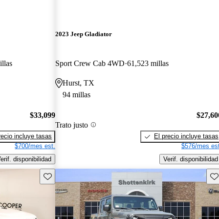
2023 Jeep Gladiator
llas
Sport Crew Cab 4WD
61,523 millas
Hurst, TX
94 millas
$33,099
$27,60
Trato justo
recio incluye tasas
El precio incluye tasas
$700/mes est.
$576/mes est
erif. disponibilidad
Verif. disponibilidad
Guarda este Aviso
Gu