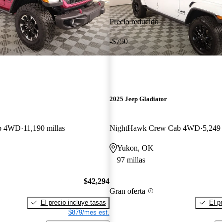
Precio reducido
-$750
2025 Jeep Gladiator
ab 4WD
11,190 millas
NightHawk Crew Cab 4WD
5,249 
Yukon, OK
97 millas
$42,294
Gran oferta
El precio incluye tasas
El p
$879/mes est.