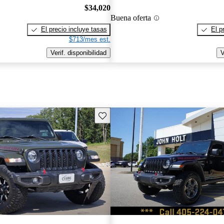
$34,020
Buena oferta
El precio incluye tasas
El p
$713/mes est.
Verif. disponibilidad
V
Guarda este Aviso