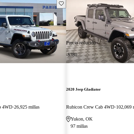
Guarda este Aviso
Precio reducido
-$780
2020 Jeep Gladiator
ab 4WD
26,925 millas
Rubicon Crew Cab 4WD
102,069 m
Yukon, OK
97 millas