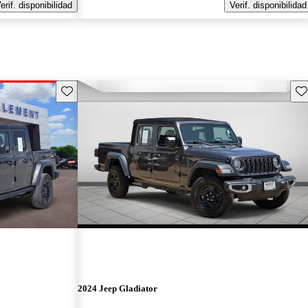
erif. disponibilidad
Verif. disponibilidad
Guarda este Aviso
Gu
2024 Jeep Gladiator