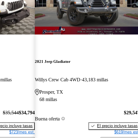
2021 Jeep Gladiator
millas
Willys Crew Cab 4WD
43,183 millas
Prosper, TX
68 millas
$35,544
$34,794
$29,54
Buena oferta
recio incluye tasas
El precio incluye tasas
$723/mes est.
$619/mes est