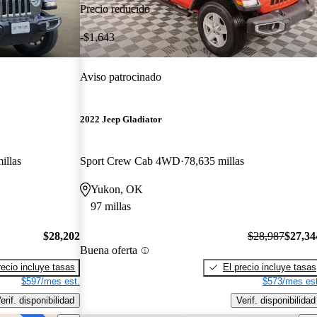
Precio reducido
-$1,643
Aviso patrocinado
2022 Jeep Gladiator
illas
Sport Crew Cab 4WD
78,635 millas
Yukon, OK
97 millas
$28,202
$28,987
$27,34
Buena oferta
recio incluye tasas
El precio incluye tasas
$597/mes est.
$573/mes est
erif. disponibilidad
Verif. disponibilidad