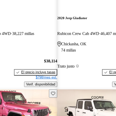
2020 Jeep Gladiator
ab 4WD
38,227 millas
Rubicon Crew Cab 4WD
46,407 mi
Chickasha, OK
74 millas
$38,114
Trato justo
El precio incluye tasas
El p
$798/mes est.
Verif. disponibilidad
V
Guarda este Aviso