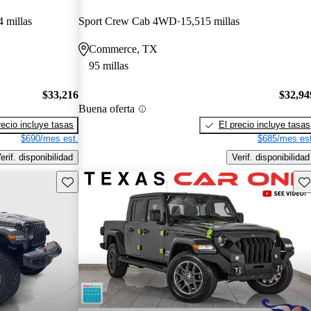
 millas
Sport Crew Cab 4WD
15,515 millas
Commerce, TX
95 millas
$33,216
$32,94
Buena oferta
recio incluye tasas
El precio incluye tasas
$690/mes est.
$685/mes est
erif. disponibilidad
Verif. disponibilidad
Guarda este Aviso
Gu