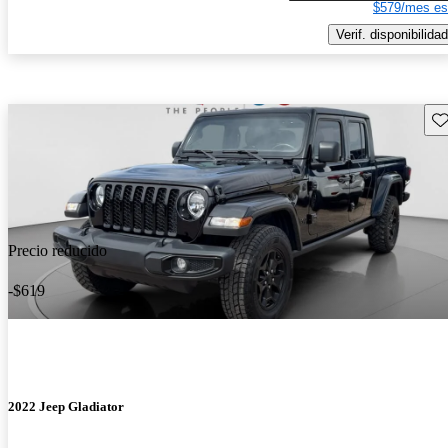
$579/mes es
Verif. disponibilidad
Gu
Precio reducido
-$619
2022 Jeep Gladiator