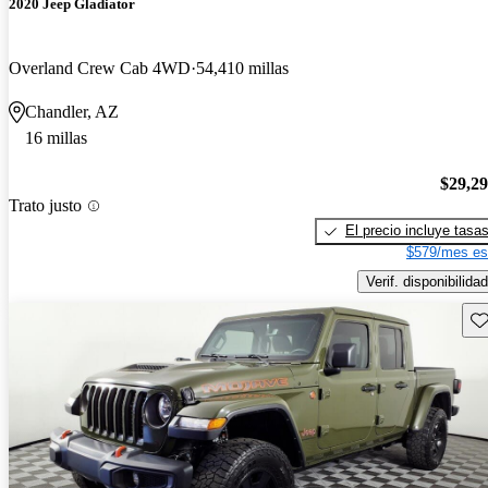
2020 Jeep Gladiator
Overland Crew Cab 4WD
54,410 millas
Chandler, AZ
16 millas
$29,2
Trato justo
El precio incluye tasa
$579/mes es
Verif. disponibilidad
Gu