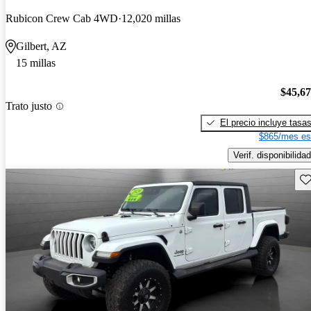
Rubicon Crew Cab 4WD
12,020 millas
Gilbert, AZ
15 millas
$45,6
Trato justo
El precio incluye tasa
$865/mes es
Verif. disponibilidad
Gu