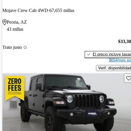
Mojave Crew Cab 4WD
67,655 millas
Peoria, AZ
43 millas
$33,3
Trato justo
El precio incluye tasa
$654/mes es
Verif. disponibilidad
Gu