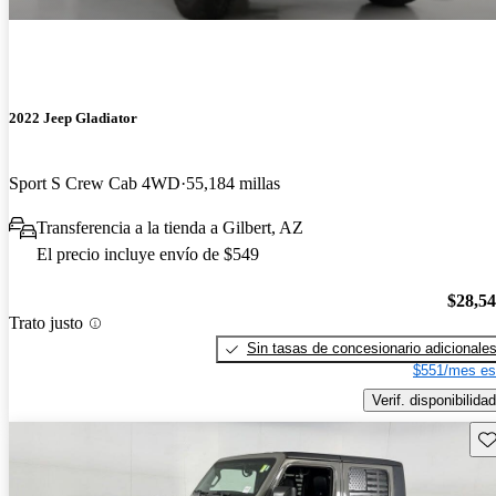
2022 Jeep Gladiator
Sport S Crew Cab 4WD
55,184 millas
Transferencia a la tienda a Gilbert, AZ
El precio incluye envío de $549
$28,5
Trato justo
Sin tasas de concesionario adicionale
$551/mes es
Verif. disponibilidad
Gu