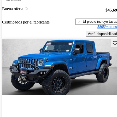
Buena oferta
$45,6
El precio incluye tasa
Certificados por el fabricante
$865/mes es
Verif. disponibilidad
Gu