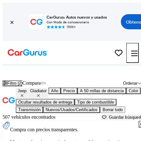
CarGurus: Autos nuevos y usados
Obtene
Con Modo de concesionario
150K+
Jeep Gladiator usados en venta cerca de
Apache Junction, AZ
Compara
Filtro (2)
Ordenar
Jeep
Gladiator
Año
Precio
A 50 millas de distancia
Color
Ocultar resultados de entrega
Tipo de combustible
Transmisión
Nuevos/Usados/Certificados
Borrar todo
507 vehículos encontrados
Guardar búsque
Compra con precios transparentes.