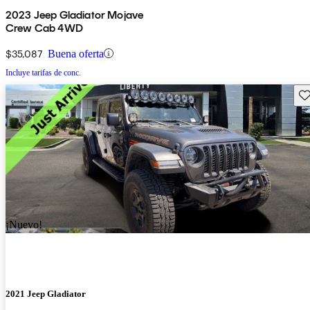
2023 Jeep Gladiator Mojave
Crew Cab 4WD
$35,087
Buena oferta
Incluye tarifas de conc.
Gu
¡Nuevo!
2021 Jeep Gladiator