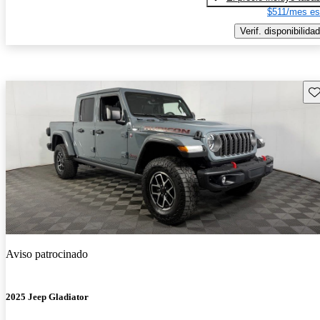
$511/mes es
Verif. disponibilidad
Gu
Aviso patrocinado
2025 Jeep Gladiator