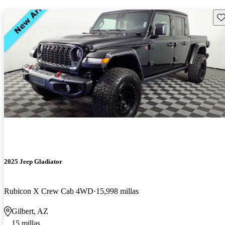
Gu
2025 Jeep Gladiator
Rubicon X Crew Cab 4WD
15,998 millas
Gilbert, AZ
15 millas