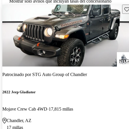
Mostrar solo avisos que incluyan tasas del concesionario
Gu
Patrocinado por
STG Auto Group of Chandler
2022 Jeep Gladiator
Mojave Crew Cab 4WD
17,815 millas
Chandler, AZ
17 millas