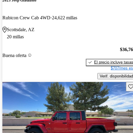
2023 Jeep Gladiator
Rubicon Crew Cab 4WD
24,622 millas
Scottsdale, AZ
20 millas
$36,7
Buena oferta
El precio incluye tasa
$707/mes es
Verif. disponibilidad
Gu