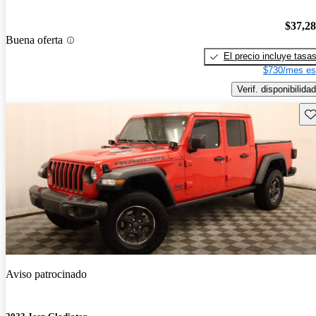
$37,2
Buena oferta
El precio incluye tasa
$730/mes es
Verif. disponibilidad
Gu
Aviso patrocinado