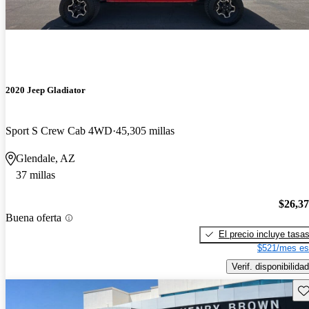
2020 Jeep Gladiator
Sport S Crew Cab 4WD
45,305 millas
Glendale, AZ
37 millas
$26,3
Buena oferta
El precio incluye tasa
$521/mes es
Verif. disponibilidad
Gu