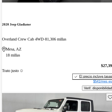
2020 Jeep Gladiator
Overland Crew Cab 4WD
81,306 millas
Mesa, AZ
18 millas
$27,3
Trato justo
El precio incluye tasa
$541/mes es
Verif. disponibilidad
Gu