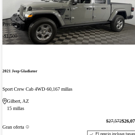
Precio reducido
-$1,500
2021 Jeep Gladiator
Sport Crew Cab 4WD
60,167 millas
Gilbert, AZ
15 millas
$27,572
$26,0
Gran oferta
El precio incluye tasa