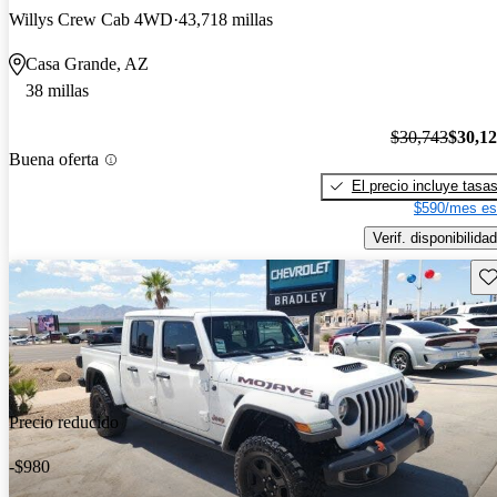
Willys Crew Cab 4WD
43,718 millas
Casa Grande, AZ
38 millas
$30,743
$30,1
Buena oferta
El precio incluye tasa
$590/mes es
Verif. disponibilidad
Gu
Precio reducido
-$980