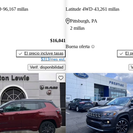
D
96,167 millas
Latitude 4WD
43,261 millas
Pittsburgh, PA
2 millas
$16,041
Buena oferta
El precio incluye tasas
El p
$313/mes est.
Verif. disponibilidad
V
Guarda este Aviso