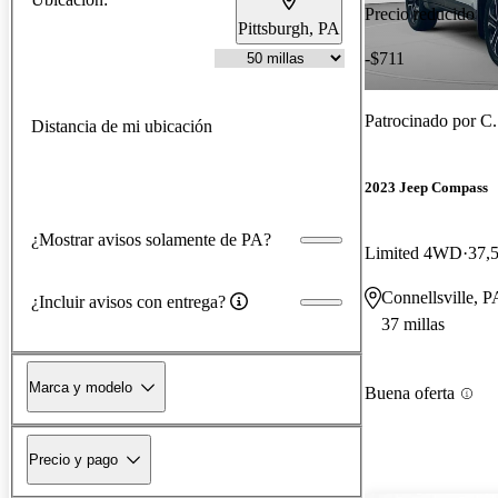
Precio reducido
Pittsburgh, PA
-$711
Patrocinado por
C. 
Distancia de mi ubicación
2023 Jeep Compass
¿Mostrar avisos solamente de PA?
Limited 4WD
37,5
Connellsville, P
¿Incluir avisos con entrega?
37 millas
Marca y modelo
Buena oferta
Precio y pago