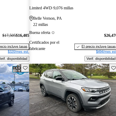
Limited 4WD
9,076 millas
Belle Vernon, PA
22 millas
Buena oferta
$17,505
$16,405
$26,47
Certificados por el
recio incluye tasas
El precio incluye tasas
fabricante
$320/mes est.
$494/mes est
erif. disponibilidad
Verif. disponibilidad
Guarda este Aviso
Gu