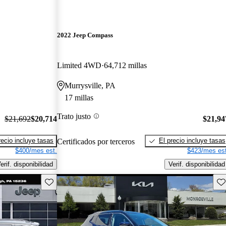
2022 Jeep Compass
Limited 4WD
64,712 millas
Murrysville, PA
17 millas
Trato justo
$21,692
$20,714
$21,94
recio incluye tasas
El precio incluye tasas
Certificados por terceros
$400/mes est.
$423/mes est
erif. disponibilidad
Verif. disponibilidad
Guarda este Aviso
Gu