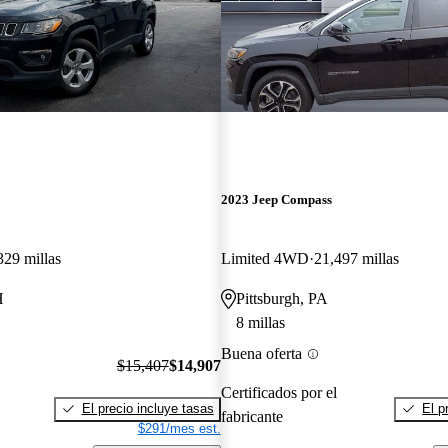
2023 Jeep Compass
329 millas
Limited 4WD
21,497 millas
H
Pittsburgh, PA
8 millas
Buena oferta
$15,407
$14,907
Certificados por el
El precio incluye tasas
El p
fabricante
$291/mes est.