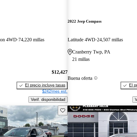
2022 Jeep Compass
tion 4WD
74,220 millas
Latitude 4WD
24,507 millas
Cranberry Twp, PA
21 millas
$12,427
Buena oferta
El precio incluye tasas
El p
$242/mes est.
Verif. disponibilidad
V
Guarda este Aviso