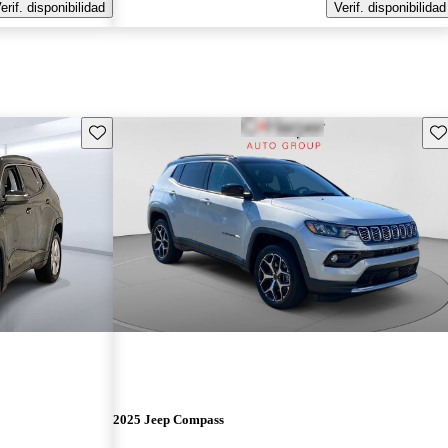
erif. disponibilidad
Verif. disponibilidad
Guarda este Aviso
Gu
2025 Jeep Compass