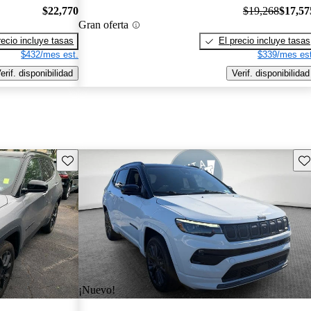
$22,770
$19,268
$17,57
Gran oferta
recio incluye tasas
El precio incluye tasas
$432/mes est.
$339/mes est
erif. disponibilidad
Verif. disponibilidad
Guarda este Aviso
Gu
¡Nuevo!