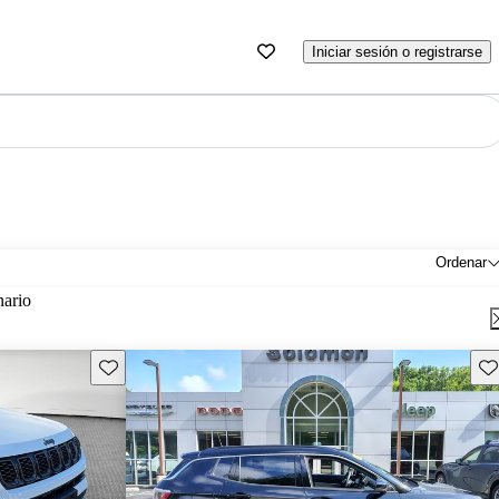
Iniciar sesión o registrarse
Ordenar
nario
Guarda este Aviso
Gu