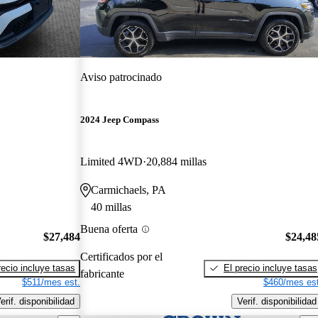
Aviso patrocinado
2024 Jeep Compass
Limited 4WD
20,884 millas
Carmichaels, PA
40 millas
Buena oferta
$27,484
$24,48
Certificados por el
recio incluye tasas
El precio incluye tasas
fabricante
$511/mes est.
$460/mes est
erif. disponibilidad
Verif. disponibilidad