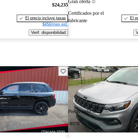
Gran oferta
$24,235
Certificados por el
El precio incluye tasas
El p
fabricante
$456/mes est.
Verif. disponibilidad
V
Guarda este Aviso
Precio reducido
-$978