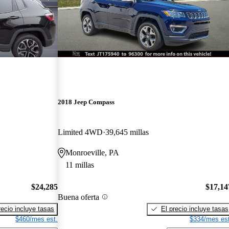
2018 Jeep Compass
Limited 4WD
39,645 millas
Monroeville, PA
11 millas
$24,285
$17,14
Buena oferta
recio incluye tasas
El precio incluye tasas
$460/mes est.
$334/mes est