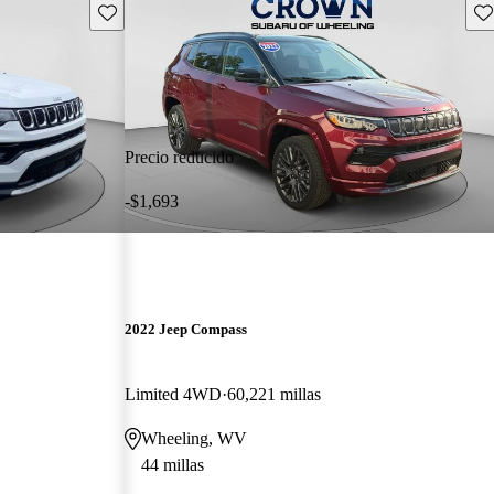
Guarda este Aviso
Gu
Precio reducido
-$1,693
2022 Jeep Compass
Limited 4WD
60,221 millas
Wheeling, WV
44 millas