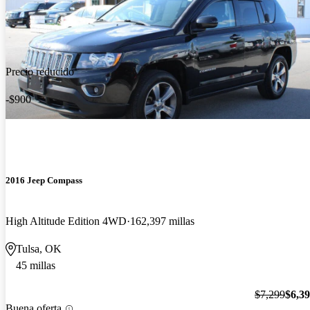
Precio reducido
-$900
2016 Jeep Compass
High Altitude Edition 4WD
162,397 millas
Tulsa, OK
45 millas
$7,299
$6,3
Buena oferta