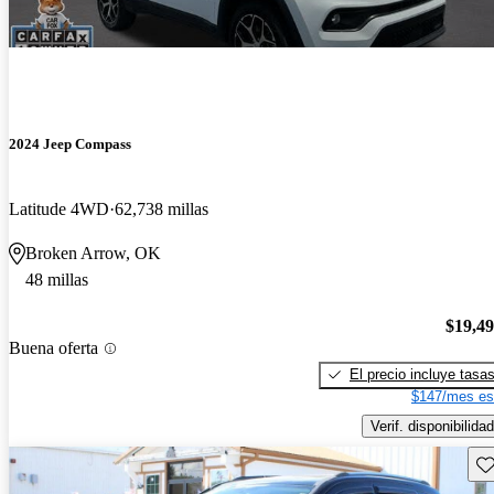
2024 Jeep Compass
Latitude 4WD
62,738 millas
Broken Arrow, OK
48 millas
$19,4
Buena oferta
El precio incluye tasa
$147/mes es
Verif. disponibilidad
Gu