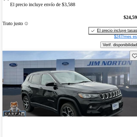
El precio incluye envío de $3,588
$24,5
Trato justo
El precio incluye tasa
$247/mes es
Verif. disponibilidad
Gu