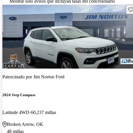
Mostrar solo avisos que incluyan tasas del concesionario
Gu
Patrocinado por
Jim Norton Ford
2024 Jeep Compass
Latitude 4WD
60,237 millas
Broken Arrow, OK
48 millas