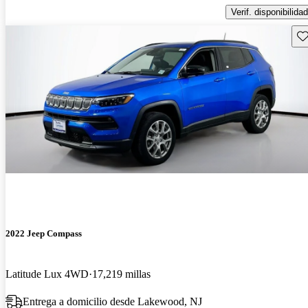
Verif. disponibilidad
Gu
2022 Jeep Compass
Latitude Lux 4WD
17,219 millas
Entrega a domicilio desde Lakewood, NJ