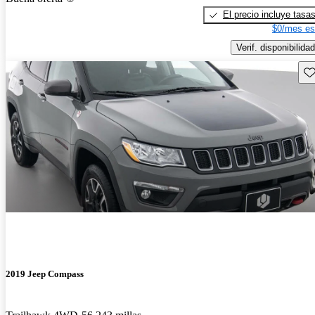
El precio incluye tasa
$0/mes es
Verif. disponibilidad
Gu
2019 Jeep Compass