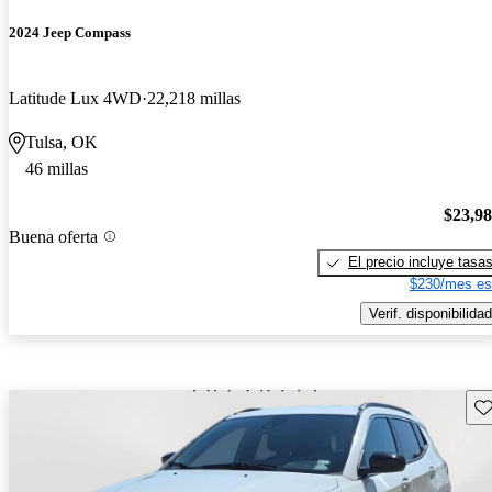
2024 Jeep Compass
Latitude Lux 4WD
22,218 millas
Tulsa, OK
46 millas
$23,9
Buena oferta
El precio incluye tasa
$230/mes es
Verif. disponibilidad
Gu