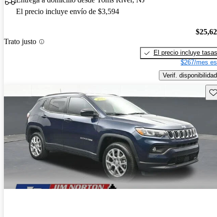
El precio incluye envío de $3,594
$25,6
Trato justo
El precio incluye tasa
$267/mes es
Verif. disponibilidad
Gu