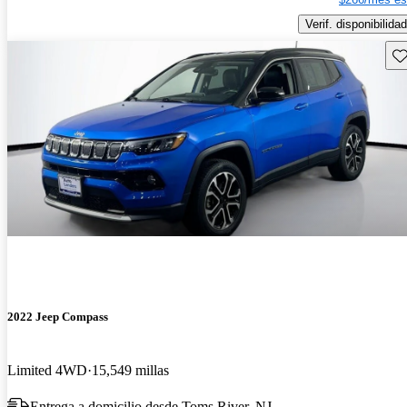
Verif. disponibilidad
Gu
2022 Jeep Compass
Limited 4WD
15,549 millas
Entrega a domicilio desde Toms River, NJ