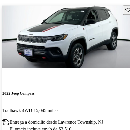
Gu
2022 Jeep Compass
Trailhawk 4WD
15,045 millas
Entrega a domicilio desde Lawrence Township, NJ
El precio incluye envío de $3,510