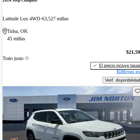
2024 Jeep Compass
Latitude Lux 4WD
63,527 millas
Tulsa, OK
45 millas
$21,5
Trato justo
El precio incluye tasa
$186/mes es
Verif. disponibilidad
Gu