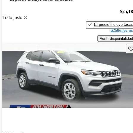
$25,1
Trato justo
El precio incluye tasa
$258/mes es
Verif. disponibilidad
Gu