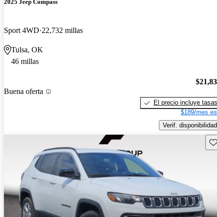
2025 Jeep Compass
Sport 4WD
22,732 millas
Tulsa, OK
46 millas
$21,8
Buena oferta
El precio incluye tasa
$189/mes es
Verif. disponibilidad
Gu