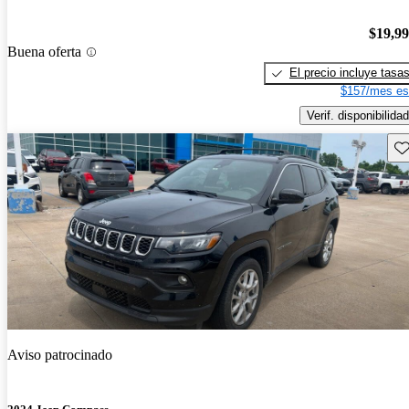
$19,9
Buena oferta
El precio incluye tasa
$157/mes es
Verif. disponibilidad
Gu
Aviso patrocinado