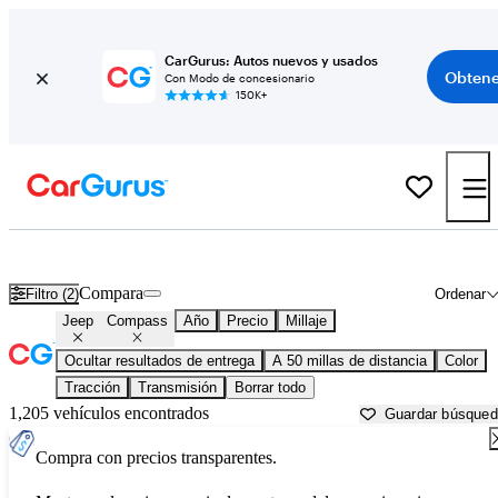
CarGurus: Autos nuevos y usados
Obtene
Con Modo de concesionario
150K+
Jeep Compass usados en venta cerca de
Bartlesville, OK
Compara
Filtro (2)
Ordenar
Jeep
Compass
Año
Precio
Millaje
Ocultar resultados de entrega
A 50 millas de distancia
Color
Tracción
Transmisión
Borrar todo
1,205 vehículos encontrados
Guardar búsque
Compra con precios transparentes.