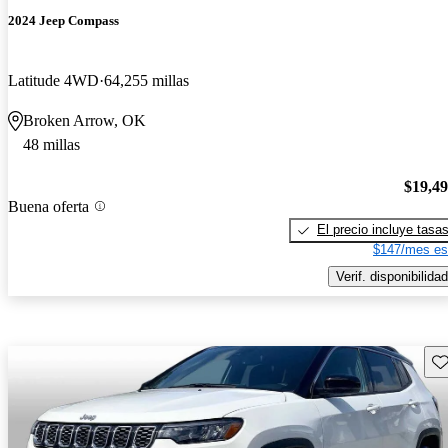
2024 Jeep Compass
Latitude 4WD
64,255 millas
Broken Arrow, OK
48 millas
$19,4
Buena oferta
El precio incluye tasa
$147/mes es
Verif. disponibilidad
Gu