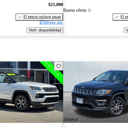
$21,080
Buena oferta
El precio incluye tasas
El p
$704/mes est.
Verif. disponibilidad
V
Guarda este Aviso
¡Nuevo!