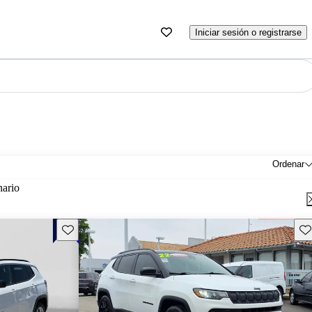
Iniciar sesión o registrarse
Ordenar
nario
Guarda este Aviso
Gu