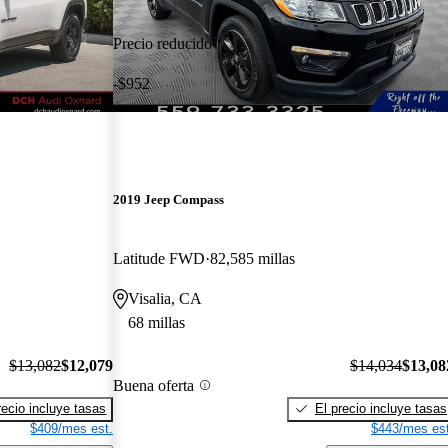
Precio reducido
-$952
2019 Jeep Compass
Latitude FWD
82,585 millas
Visalia, CA
68 millas
$13,082
$12,079
$14,034
$13,08
Buena oferta
recio incluye tasas
El precio incluye tasas
$409/mes est.
$443/mes est