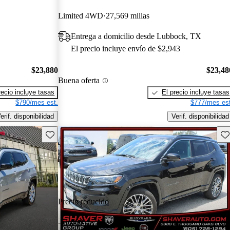
Limited 4WD
27,569 millas
Entrega a domicilio desde Lubbock, TX
El precio incluye envío de $2,943
$23,880
$23,48
Buena oferta
recio incluye tasas
El precio incluye tasas
$790/mes est.
$777/mes est
erif. disponibilidad
Verif. disponibilidad
Guarda este Aviso
Gu
Precio reducido
-$1,000