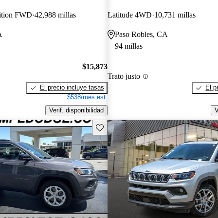
dition FWD
42,988 millas
Latitude 4WD
10,731 millas
A
Paso Robles, CA
94 millas
$15,873
Trato justo
El precio incluye tasas
El p
$538/mes est.
Verif. disponibilidad
V
Guarda este Aviso