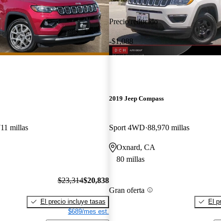
Precio reducido
-$1,088
2019 Jeep Compass
11 millas
Sport 4WD
88,970 millas
Oxnard, CA
80 millas
$23,314
$20,838
Gran oferta
El precio incluye tasas
El p
$689/mes est.