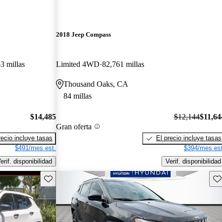
2018 Jeep Compass
3 millas
Limited 4WD
82,761 millas
Thousand Oaks, CA
84 millas
$14,485
$12,144
$11,64
Gran oferta
recio incluye tasas
El precio incluye tasas
$491/mes est.
$394/mes est
erif. disponibilidad
Verif. disponibilidad
Guarda este Aviso
Gu