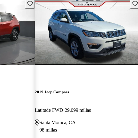
Guarda este Aviso
Gu
2019 Jeep Compass
Latitude FWD
29,099 millas
Santa Monica, CA
98 millas