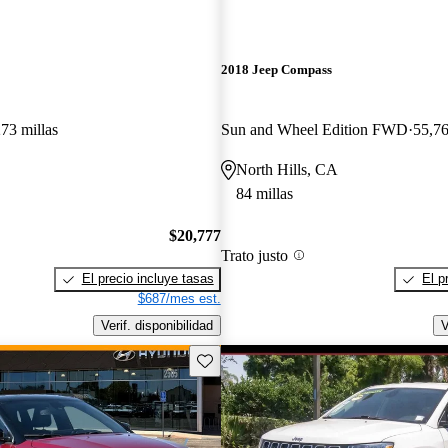
2018 Jeep Compass
73 millas
Sun and Wheel Edition FWD
55,76
North Hills, CA
84 millas
$20,777
Trato justo
El precio incluye tasas
El p
$687/mes est.
Verif. disponibilidad
V
Guarda este Aviso