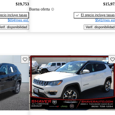
$19,753
$15,97
Buena oferta
recio incluye tasas
El precio incluye tasas
$654/mes est.
$541/mes est
erif. disponibilidad
Verif. disponibilidad
Guarda este Aviso
Gu
Precio reducido
-$500