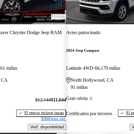
aver Chrysler Dodge Jeep RAM
Aviso patrocinado
2024 Jeep Compass
61 millas
Latitude 4WD
66,179 millas
, CA
North Hollywood, CA
91 millas
Gran oferta
$12,144
$11,644
El precio incluye tasas
El p
Certificados por terceros
$394/mes est.
Verif. disponibilidad
V