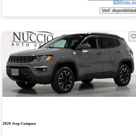
$394/mes es
Verif. disponibilidad
Gu
2020 Jeep Compass