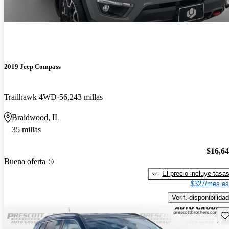
2019 Jeep Compass
Trailhawk 4WD
56,243 millas
Braidwood, IL
35 millas
$16,6
Buena oferta
El precio incluye tasa
$327/mes es
Verif. disponibilidad
Gu