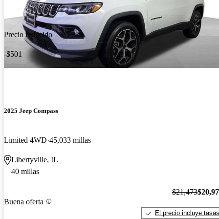
Precio reducido
-$501
2025 Jeep Compass
Limited 4WD
45,033 millas
Libertyville, IL
40 millas
$21,473
$20,9
Buena oferta
El precio incluye tasa