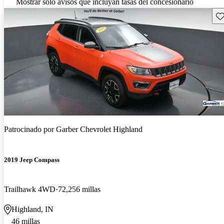
Mostrar solo avisos que incluyan tasas del concesionario
Gu
Patrocinado por
Garber Chevrolet Highland
2019 Jeep Compass
Trailhawk 4WD
72,256 millas
Highland, IN
46 millas