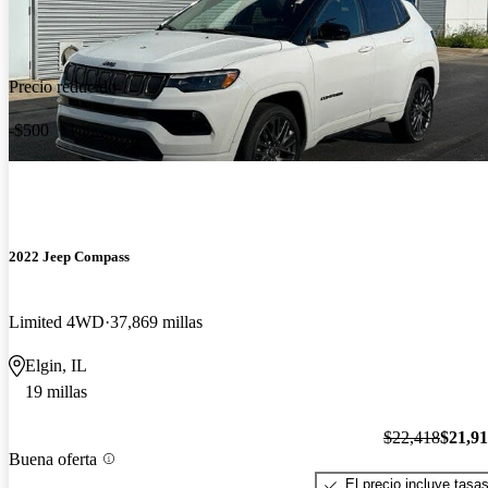
Precio reducido
-$500
2022 Jeep Compass
Limited 4WD
37,869 millas
Elgin, IL
19 millas
$22,418
$21,9
Buena oferta
El precio incluye tasa