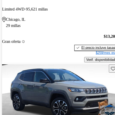
Limited 4WD
95,621 millas
Chicago, IL
29 millas
$13,2
Gran oferta
El precio incluye tasa
$259/mes es
Verif. disponibilidad
Gu