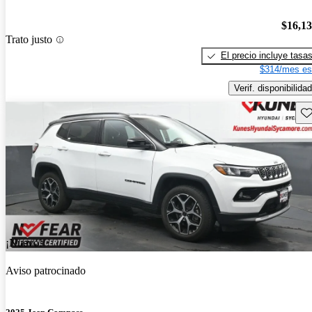
$16,1
Trato justo
El precio incluye tasa
$314/mes es
Verif. disponibilidad
Gu
¡Nuevo!
Aviso patrocinado