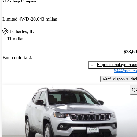
2025 Jeep Compass
Limited 4WD
20,043 millas
St Charles, IL
11 millas
$23,6
Buena oferta
El precio incluye tasa
$444/mes es
Verif. disponibilidad
Gu