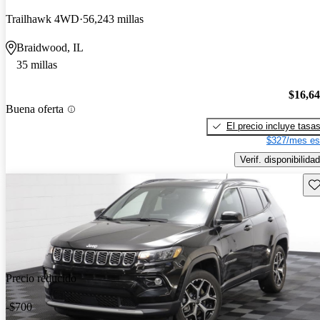
Trailhawk 4WD
56,243 millas
Braidwood, IL
35 millas
$16,6
Buena oferta
El precio incluye tasa
$327/mes es
Verif. disponibilidad
Gu
Precio reducido
-$700