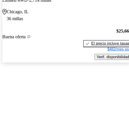
Limited 4WD
2,714 millas
Chicago, IL
36 millas
$25,6
Buena oferta
El precio incluye tasa
$482/mes es
Verif. disponibilidad