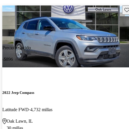
Gu
Precio reducido
-$896
2022 Jeep Compass
Latitude FWD
4,732 millas
Oak Lawn, IL
30 millas