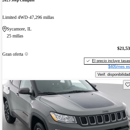
2025 Jeep Compass
Limited 4WD
47,296 millas
Sycamore, IL
25 millas
$21,5
Gran oferta
El precio incluye tasa
$405/mes es
Verif. disponibilidad
Gu