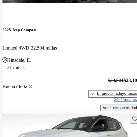
2025 Jeep Compass
Limited 4WD
22,594 millas
Hinsdale, IL
21 millas
$23,801
$23,1
Buena oferta
El precio incluye tasa
$434/mes es
Verif. disponibilidad
Gu