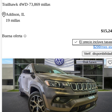
Trailhawk 4WD
73,869 millas
Addison, IL
19 millas
$15,2
Buena oferta
El precio incluye tasa
$299/mes es
Verif. disponibilidad
Gu