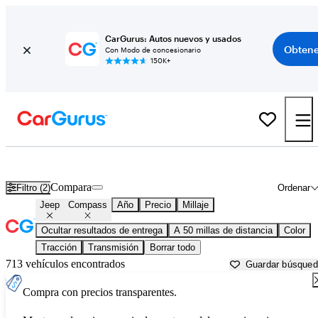
CarGurus: Autos nuevos y usados
Obtene
Con Modo de concesionario
150K+
Jeep Compass usados en venta cerca de
Aurora, IL
Compara
Filtro (2)
Ordenar
Jeep
Compass
Año
Precio
Millaje
Ocultar resultados de entrega
A 50 millas de distancia
Color
Tracción
Transmisión
Borrar todo
713 vehículos encontrados
Guardar búsque
Compra con precios transparentes.