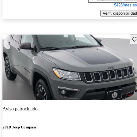
$426/mes es
Verif. disponibilidad
Gu
Aviso patrocinado
2019 Jeep Compass