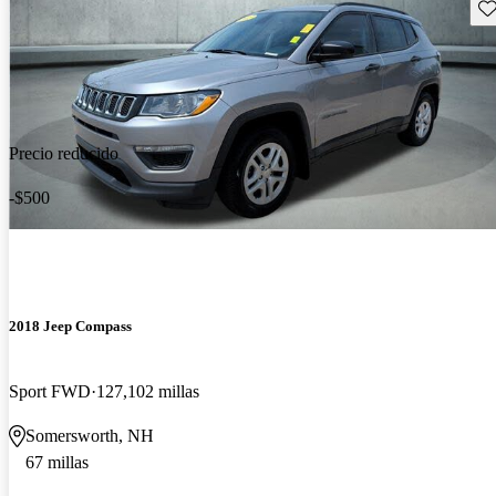
Gu
Precio reducido
-$500
2018 Jeep Compass
Sport FWD
127,102 millas
Somersworth, NH
67 millas