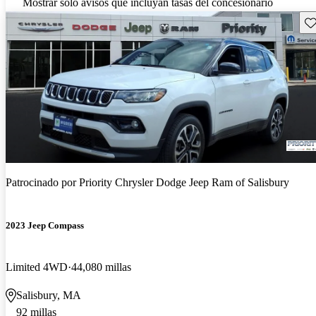
Mostrar solo avisos que incluyan tasas del concesionario
Gu
Patrocinado por
Priority Chrysler Dodge Jeep Ram of Salisbury
2023 Jeep Compass
Limited 4WD
44,080 millas
Salisbury, MA
92 millas