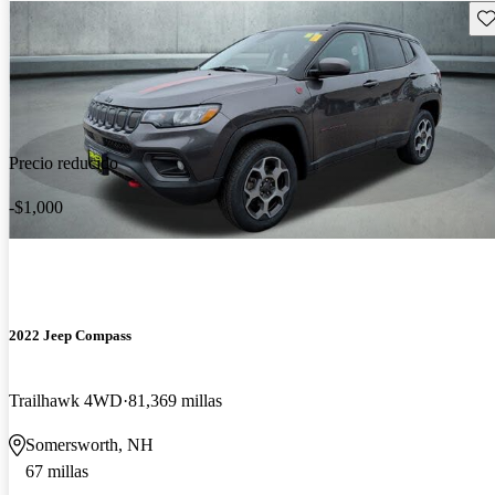
Gu
Precio reducido
-$1,000
2022 Jeep Compass
Trailhawk 4WD
81,369 millas
Somersworth, NH
67 millas