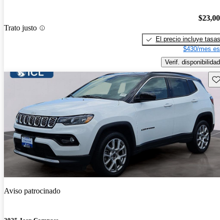
$23,0
Trato justo
El precio incluye tasa
$430/mes es
Verif. disponibilidad
Gu
Aviso patrocinado