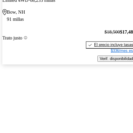
Limited 4WD
68,233 millas
Bow, NH
91 millas
$18,500
$17,4
Trato justo
El precio incluye tasa
$336/mes es
Verif. disponibilidad