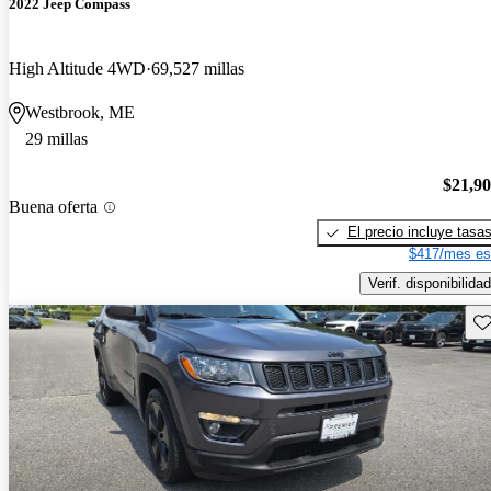
2022 Jeep Compass
High Altitude 4WD
69,527 millas
Westbrook, ME
29 millas
$21,9
Buena oferta
El precio incluye tasa
$417/mes es
Verif. disponibilidad
Gu