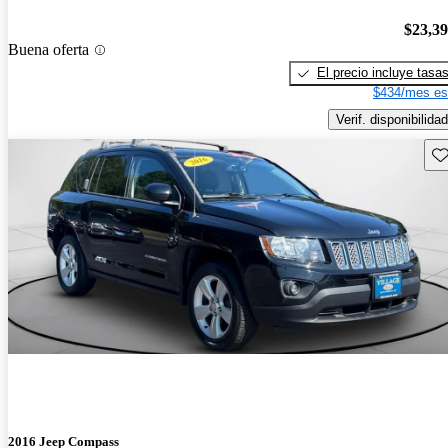
$23,3
Buena oferta
El precio incluye tasa
$434/mes es
Verif. disponibilidad
Gu
2016 Jeep Compass