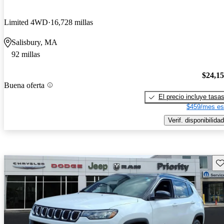
Limited 4WD
16,728 millas
Salisbury, MA
92 millas
$24,1
Buena oferta
El precio incluye tasa
$459/mes es
Verif. disponibilidad
Gu