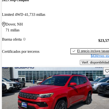
2025 Jeep Compass
Limited 4WD
41,733 millas
Dover, NH
71 millas
Buena oferta
$23,5
El precio incluye tasa
Certificados por terceros
$434/mes es
Verif. disponibilidad
Gu