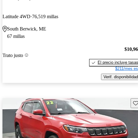
Latitude 4WD
76,519 millas
South Berwick, ME
67 millas
$10,9
Trato justo
El precio incluye tasa
$211/mes es
Verif. disponibilidad
Gu