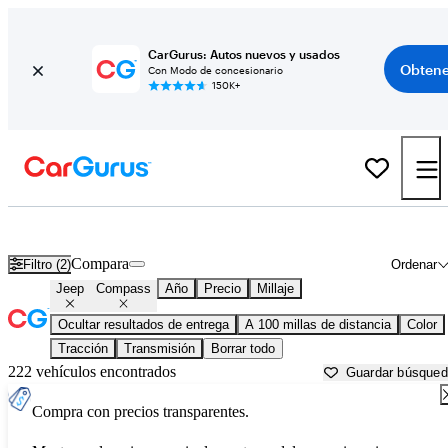
CarGurus: Autos nuevos y usados
Obtene
Con Modo de concesionario
150K+
Jeep Compass usados en venta cerca de
Auburn, ME
Compara
Filtro (2)
Ordenar
Jeep
Compass
Año
Precio
Millaje
Ocultar resultados de entrega
A 100 millas de distancia
Color
Tracción
Transmisión
Borrar todo
222 vehículos encontrados
Guardar búsque
Compra con precios transparentes.