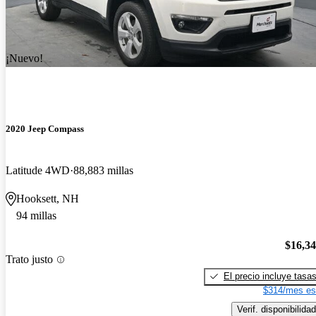
¡Nuevo!
2020 Jeep Compass
Latitude 4WD
88,883 millas
Hooksett, NH
94 millas
$16,3
Trato justo
El precio incluye tasa
$314/mes es
Verif. disponibilidad