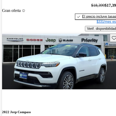
$18,399
$17,3
Gran oferta
El precio incluye tasa
$331/mes es
Verif. disponibilidad
Gu
2022 Jeep Compass