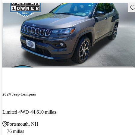
Gu
2024 Jeep Compass
Limited 4WD
44,610 millas
Portsmouth, NH
76 millas