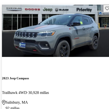
Gu
2023 Jeep Compass
Trailhawk 4WD
30,928 millas
Salisbury, MA
92 millas