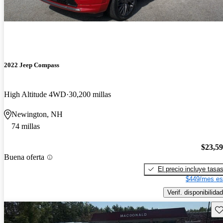
2022 Jeep Compass
High Altitude 4WD
30,200 millas
Newington, NH
74 millas
$23,5
Buena oferta
El precio incluye tasa
$449/mes es
Verif. disponibilidad
Gu