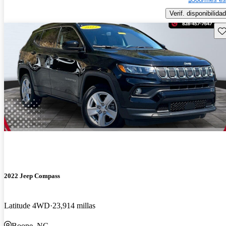
Verif. disponibilidad
Gu
2022 Jeep Compass
Latitude 4WD
23,914 millas
Boone, NC