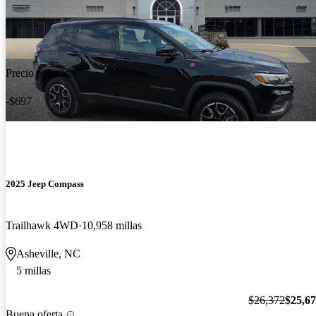
Precio reducido
-$697
2025 Jeep Compass
Trailhawk 4WD
10,958 millas
Asheville, NC
5 millas
$26,372
$25,6
Buena oferta