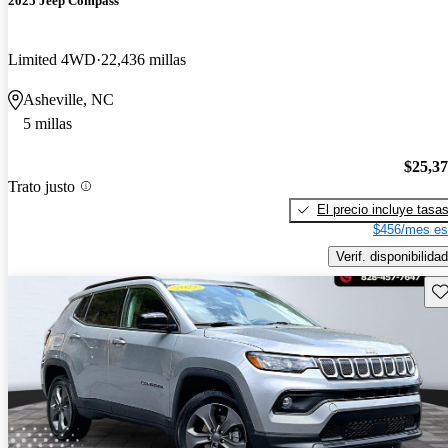
2025 Jeep Compass
Limited 4WD
22,436 millas
Asheville, NC
5 millas
$25,3
Trato justo
El precio incluye tasa
$456/mes es
Verif. disponibilidad
Gu