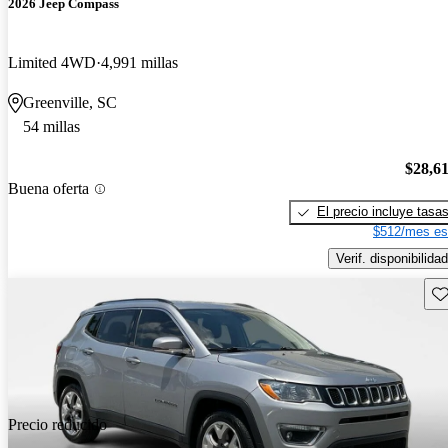
2026 Jeep Compass
Limited 4WD
4,991 millas
Greenville, SC
54 millas
$28,6
Buena oferta
El precio incluye tasa
$512/mes es
Verif. disponibilidad
Gu
Precio reducido