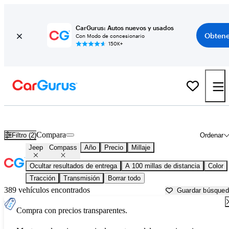
CarGurus: Autos nuevos y usados
Obtene
Con Modo de concesionario
150K+
Jeep Compass usados en venta cerca de
Asheville, NC
Compara
Filtro (2)
Ordenar
Jeep
Compass
Año
Precio
Millaje
Ocultar resultados de entrega
A 100 millas de distancia
Color
Tracción
Transmisión
Borrar todo
389 vehículos encontrados
Guardar búsque
Compra con precios transparentes.