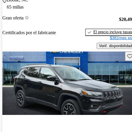
65 millas
Gran oferta
$20,4
El precio incluye tasa
Certificados por el fabricante
$381/mes es
Verif. disponibilidad
Gu