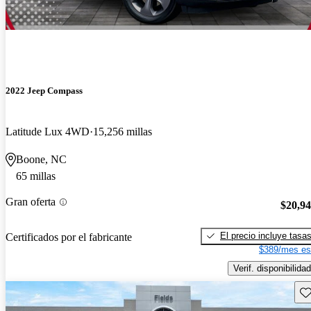
2022 Jeep Compass
Latitude Lux 4WD
15,256 millas
Boone, NC
65 millas
Gran oferta
$20,9
El precio incluye tasa
Certificados por el fabricante
$389/mes es
Verif. disponibilidad
Gu