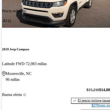
Precio reducido
-$332
2019 Jeep Compass
Latitude FWD
72,983 millas
Mooresville, NC
96 millas
$15,216
$14,8
Buena oferta
El precio incluye tasa
$279/mes es