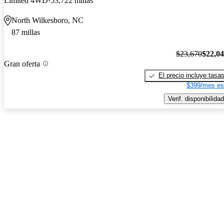
Limited 4WD
53,722 millas
North Wilkesboro, NC
87 millas
$23,670
$22,0
Gran oferta
El precio incluye tasa
$399/mes es
Verif. disponibilidad