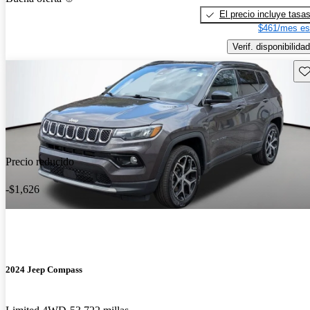
El precio incluye tasa
$461/mes es
Verif. disponibilidad
Gu
Precio reducido
-$1,626
2024 Jeep Compass