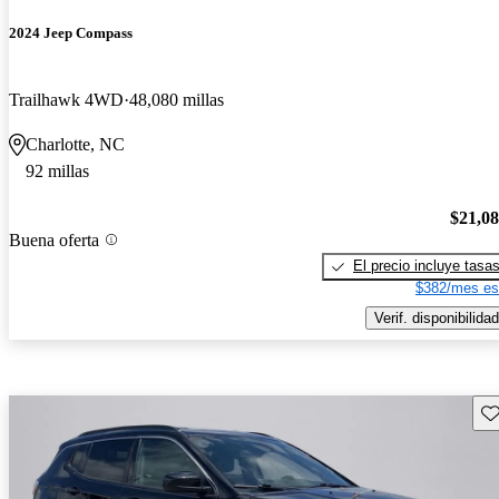
2024 Jeep Compass
Trailhawk 4WD
48,080 millas
Charlotte, NC
92 millas
$21,0
Buena oferta
El precio incluye tasa
$382/mes es
Verif. disponibilidad
Gu