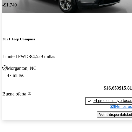
-$1,740
2021 Jeep Compass
Limited FWD
84,529 millas
Morganton, NC
47 millas
$16,659
$15,8
Buena oferta
El precio incluye tasa
$294/mes es
Verif. disponibilidad