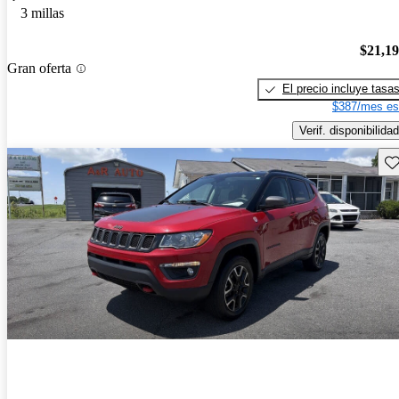
3 millas
$21,1
Gran oferta
El precio incluye tasa
$387/mes es
Verif. disponibilidad
Gu