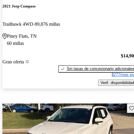
2021 Jeep Compass
Trailhawk 4WD
89,876 millas
Piney Flats, TN
60 millas
$14,9
Gran oferta
Sin tasas de concesionario adicionale
$277/mes es
Verif. disponibilidad
Gu