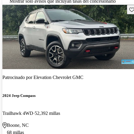
Mostrar solo avisos que incluyan tasas del concesionario
Gu
Patrocinado por
Elevation Chevrolet GMC
2024 Jeep Compass
Trailhawk 4WD
52,392 millas
Boone, NC
68 millas