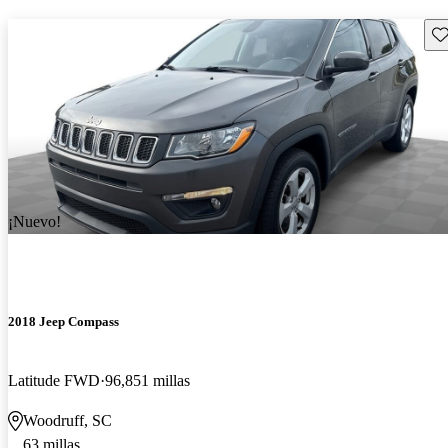
Gu
¡Nuevo!
2018 Jeep Compass
Latitude FWD
96,851 millas
Woodruff, SC
63 millas