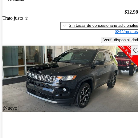
$12,9
Trato justo
Sin tasas de concesionario adicionale
$244/mes es
Verif. disponibilidad
Gu
¡Nuevo!