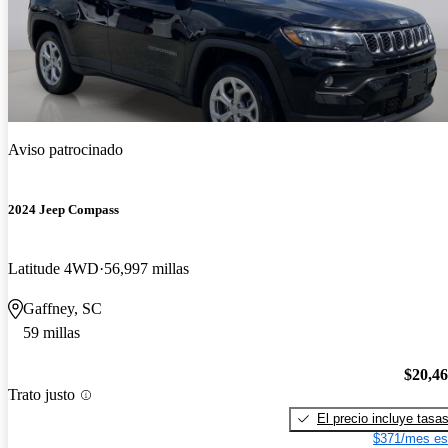
Aviso patrocinado
2024 Jeep Compass
Latitude 4WD
56,997 millas
Gaffney, SC
59 millas
$20,4
Trato justo
El precio incluye tasa
$371/mes es