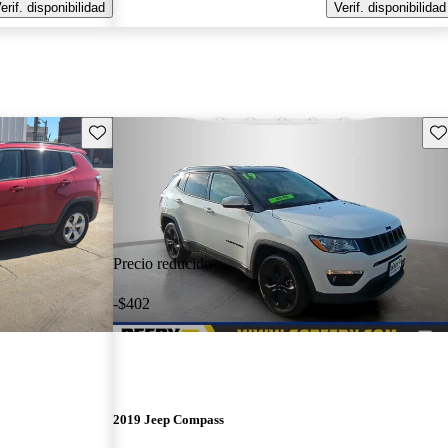
erif. disponibilidad
Verif. disponibilidad
Guarda este Aviso
Gu
Precio reducido
-$402
2019 Jeep Compass