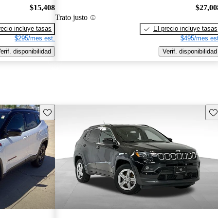
$15,408
$27,00
Trato justo
recio incluye tasas
El precio incluye tasas
$295/mes est.
$495/mes est
erif. disponibilidad
Verif. disponibilidad
Guarda este Aviso
Gu