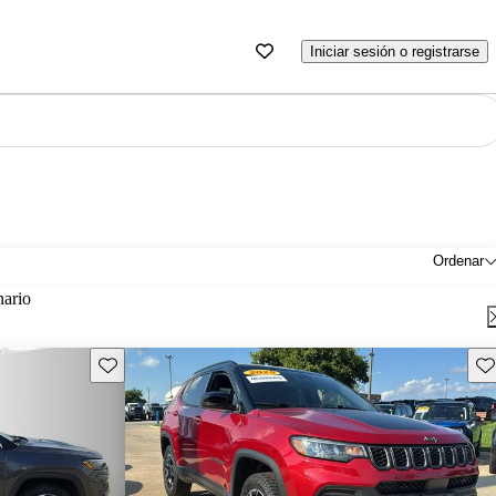
Iniciar sesión o registrarse
Ordenar
nario
Guarda este Aviso
Gu