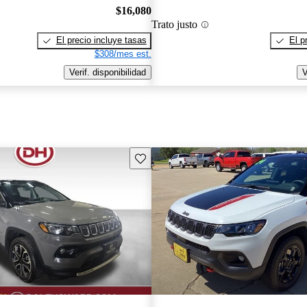
$16,080
Trato justo
El precio incluye tasas
El p
$308/mes est.
Verif. disponibilidad
V
Guarda este Aviso