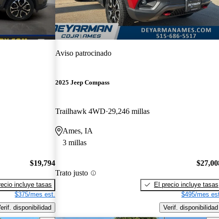
Aviso patrocinado
2025 Jeep Compass
Trailhawk 4WD
29,246 millas
Ames, IA
3 millas
$19,794
$27,00
Trato justo
recio incluye tasas
El precio incluye tasas
$375/mes est.
$495/mes est
erif. disponibilidad
Verif. disponibilidad