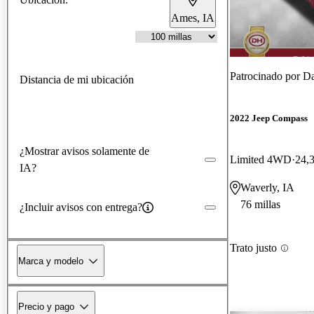
Ames, IA
Patrocinado por
Da
Distancia de mi ubicación
2022 Jeep Compass
¿Mostrar avisos solamente de
Limited 4WD
24,3
IA?
Waverly, IA
76 millas
¿Incluir avisos con entrega?
Trato justo
Marca y modelo
Precio y pago