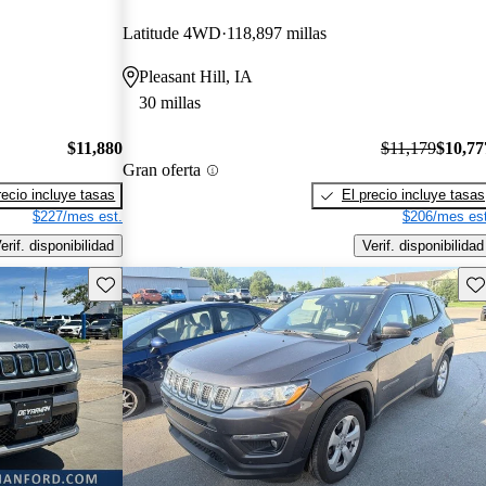
Latitude 4WD
118,897 millas
Pleasant Hill, IA
30 millas
$11,880
$11,179
$10,77
Gran oferta
recio incluye tasas
El precio incluye tasas
$227/mes est.
$206/mes est
erif. disponibilidad
Verif. disponibilidad
Guarda este Aviso
Gu