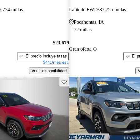
5,774 millas
Latitude FWD
87,755 millas
Pocahontas, IA
72 millas
$23,679
Gran oferta
El precio incluye tasas
El p
$441/mes est.
Verif. disponibilidad
V
Guarda este Aviso