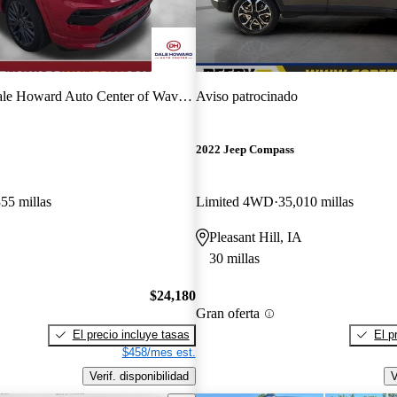
le Howard Auto Center of Waverly
Aviso patrocinado
2022 Jeep Compass
55 millas
Limited 4WD
35,010 millas
Pleasant Hill, IA
30 millas
$24,180
Gran oferta
El precio incluye tasas
El p
$458/mes est.
Verif. disponibilidad
V