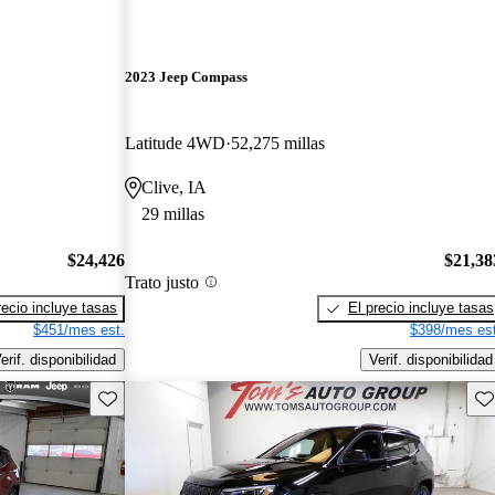
2023 Jeep Compass
Latitude 4WD
52,275 millas
Clive, IA
29 millas
$24,426
$21,38
Trato justo
recio incluye tasas
El precio incluye tasas
$451/mes est.
$398/mes est
erif. disponibilidad
Verif. disponibilidad
Guarda este Aviso
Gu