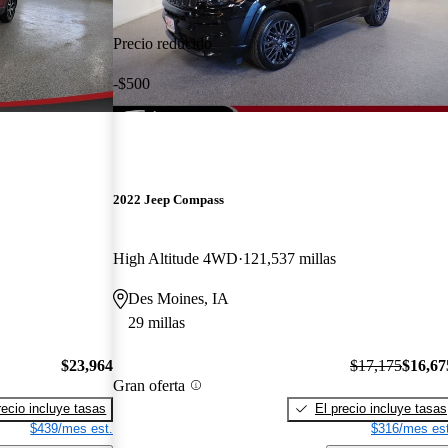
Precio reducido
-$500
2022 Jeep Compass
High Altitude 4WD
121,537 millas
Des Moines, IA
29 millas
$23,964
$17,175
$16,67
Gran oferta
recio incluye tasas
El precio incluye tasas
$439/mes est.
$316/mes est