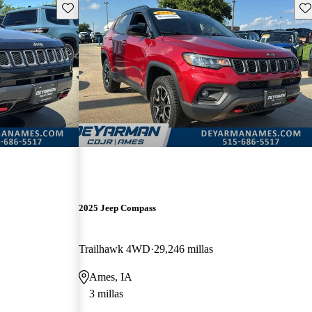
Guarda este Aviso
Gu
2025 Jeep Compass
Trailhawk 4WD
29,246 millas
Ames, IA
3 millas