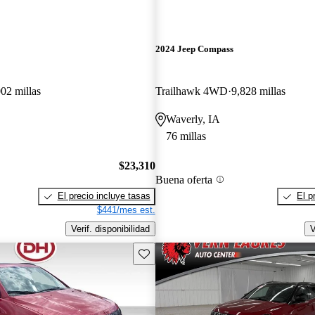
2024 Jeep Compass
02 millas
Trailhawk 4WD
9,828 millas
Waverly, IA
76 millas
$23,310
Buena oferta
El precio incluye tasas
El p
$441/mes est.
Verif. disponibilidad
V
Guarda este Aviso