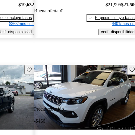
$19,632
$21,995
$21,50
Buena oferta
recio incluye tasas
El precio incluye tasas
$368/mes est.
$401/mes est
erif. disponibilidad
Verif. disponibilidad
Guarda este Aviso
Gu
Precio reducido
-$466