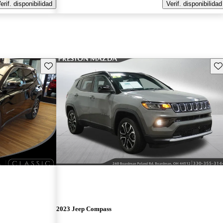
erif. disponibilidad
Verif. disponibilidad
Guarda este Aviso
Gu
2023 Jeep Compass