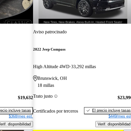
Aviso patrocinado
2022 Jeep Compass
High Altitude 4WD
33,292 millas
Brunswick, OH
18 millas
Trato justo
$19,632
$23,99
recio incluye tasas
El precio incluye tasas
Certificados por terceros
$368/mes est.
$449/mes est
erif. disponibilidad
Verif. disponibilidad