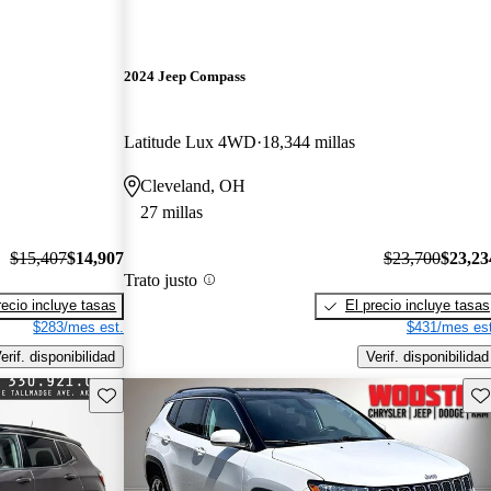
2024 Jeep Compass
Latitude Lux 4WD
18,344 millas
Cleveland, OH
27 millas
$15,407
$14,907
$23,700
$23,23
Trato justo
recio incluye tasas
El precio incluye tasas
$283/mes est.
$431/mes est
erif. disponibilidad
Verif. disponibilidad
Guarda este Aviso
Gu