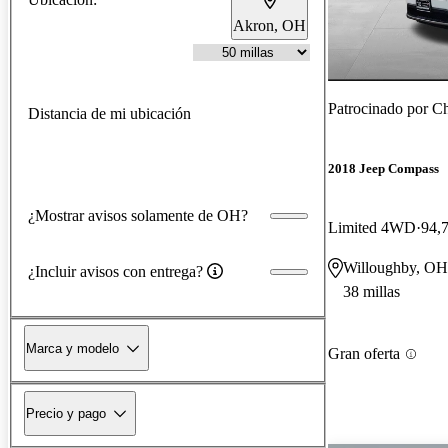
Akron, OH
Patrocinado por
Ch
Distancia de mi ubicación
2018 Jeep Compass
¿Mostrar avisos solamente de OH?
Limited 4WD
94,7
Willoughby, OH
¿Incluir avisos con entrega?
38 millas
Marca y modelo
Gran oferta
Precio y pago