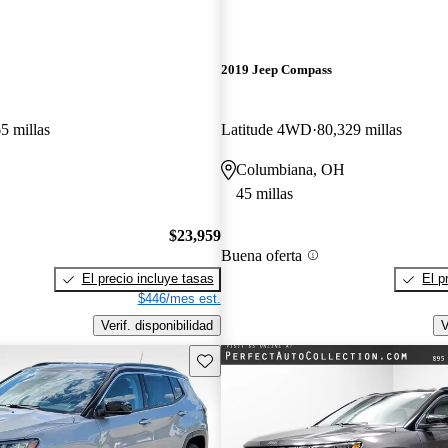
2019 Jeep Compass
5 millas
Latitude 4WD
80,329 millas
Columbiana, OH
45 millas
$23,959
Buena oferta
El precio incluye tasas
El p
$446/mes est.
Verif. disponibilidad
V
Guarda este Aviso