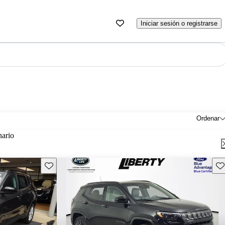
Iniciar sesión o registrarse
Ordenar
nario
Guarda este Aviso
Gu