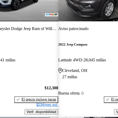
rysler Dodge Jeep Ram of Willoughby
Aviso patrocinado
2022 Jeep Compass
41 millas
Latitude 4WD
28,045 millas
Cleveland, OH
27 millas
$12,308
Buena oferta
El precio incluye tasas
El p
$234/mes est.
Verif. disponibilidad
V