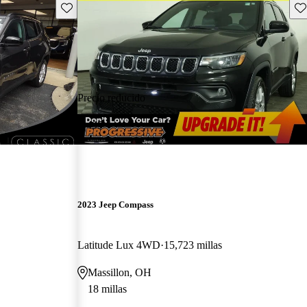
Guarda este Aviso
Gu
Precio reducido
-$495
2023 Jeep Compass
Latitude Lux 4WD
15,723 millas
Massillon, OH
18 millas