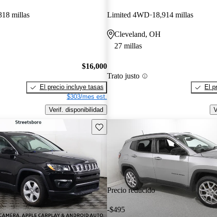
818 millas
Limited 4WD
18,914 millas
Cleveland, OH
27 millas
$16,000
Trato justo
El precio incluye tasas
El p
$303/mes est.
Verif. disponibilidad
V
Guarda este Aviso
Precio reducido
-$495