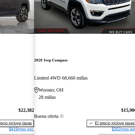
2020 Jeep Compass
Limited 4WD
68,660 millas
Wooster, OH
28 millas
$22,382
$15,90
Buena oferta
recio incluye tasas
El precio incluye tasas
$419/mes est.
$302/mes est