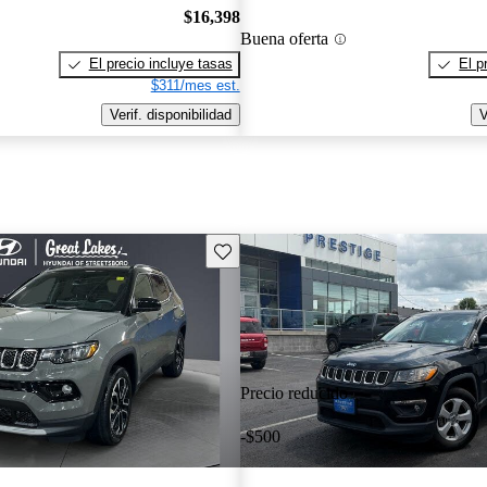
$16,398
Buena oferta
El precio incluye tasas
El p
$311/mes est.
Verif. disponibilidad
V
Guarda este Aviso
Precio reducido
-$500