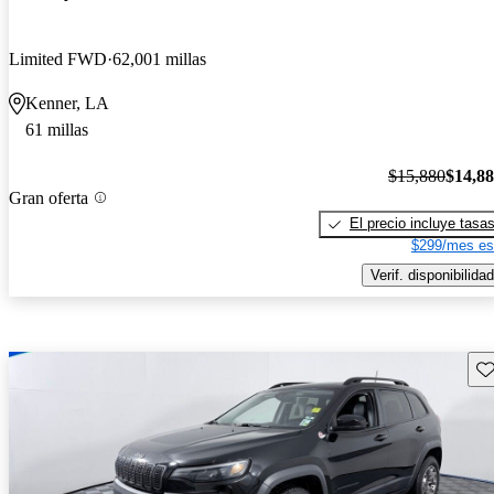
Limited FWD
62,001 millas
Kenner, LA
61 millas
$15,880
$14,8
Gran oferta
El precio incluye tasa
$299/mes es
Verif. disponibilidad
Gu