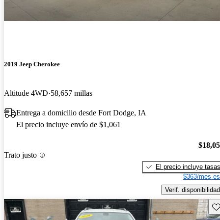
2019 Jeep Cherokee
Altitude 4WD
58,657 millas
Entrega a domicilio desde Fort Dodge, IA
El precio incluye envío de $1,061
$18,0
Trato justo
El precio incluye tasa
$363/mes es
Verif. disponibilidad
Gu