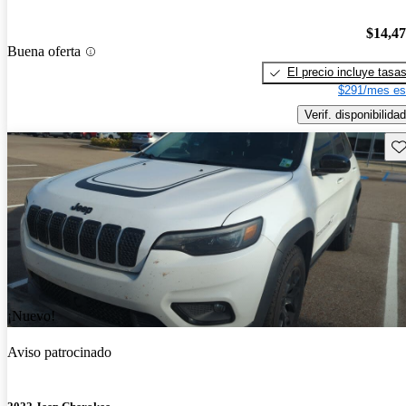
$14,4
Buena oferta
El precio incluye tasa
$291/mes es
Verif. disponibilidad
Gu
¡Nuevo!
Aviso patrocinado