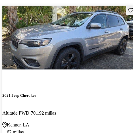
Gu
¡Nuevo!
2021 Jeep Cherokee
Altitude FWD
70,192 millas
Kenner, LA
62 millas