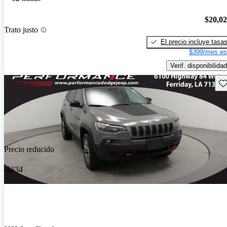
$20,0
Trato justo
El precio incluye tasa
$399/mes es
Verif. disponibilidad
Gu
Precio reducido
-$634