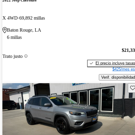
2022 Jeep Cherokee
X 4WD
69,892 millas
Baton Rouge, LA
6 millas
$21,3
Trato justo
El precio incluye tasa
$425/mes es
Verif. disponibilidad
Gu