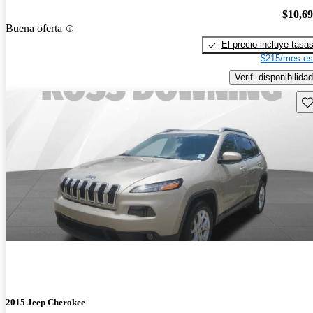
$10,6
Buena oferta
El precio incluye tasa
$215/mes es
Verif. disponibilidad
Gu
2015 Jeep Cherokee