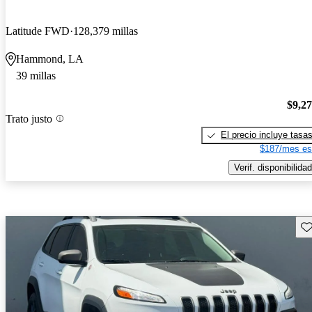
Latitude FWD
128,379 millas
Hammond, LA
39 millas
$9,2
Trato justo
El precio incluye tasa
$187/mes es
Verif. disponibilidad
Gu