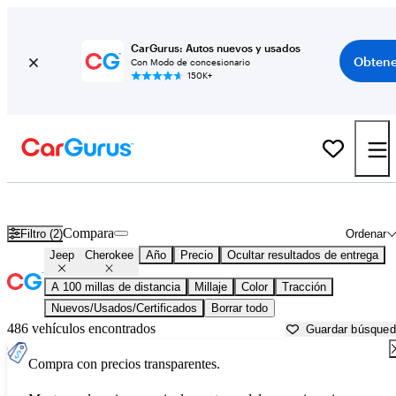
CarGurus: Autos nuevos y usados
Obtene
Con Modo de concesionario
150K+
Jeep Cherokee usados en venta cerca de
Baton Rouge, LA
Compara
Filtro (2)
Ordenar
Jeep
Cherokee
Año
Precio
Ocultar resultados de entrega
A 100 millas de distancia
Millaje
Color
Tracción
Nuevos/Usados/Certificados
Borrar todo
486 vehículos encontrados
Guardar búsque
Compra con precios transparentes.