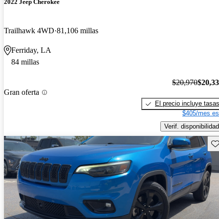
2022 Jeep Cherokee
Trailhawk 4WD
81,106 millas
Ferriday, LA
84 millas
$20,970
$20,3
Gran oferta
El precio incluye tasa
$405/mes es
Verif. disponibilidad
Gu