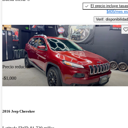
El precio incluye tasa
$405/mes es
Verif. disponibilidad
Gu
Precio reducido
-$1,000
2016 Jeep Cherokee