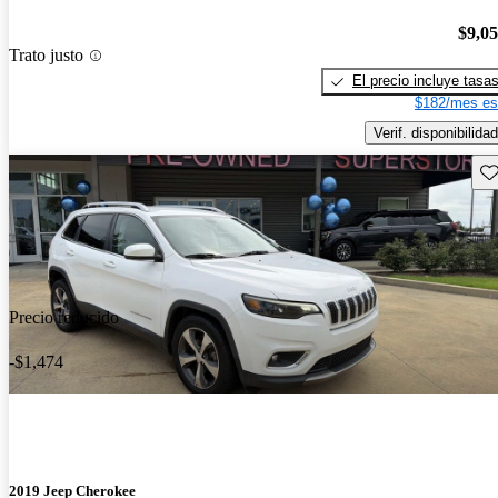
$9,0
Trato justo
El precio incluye tasa
$182/mes es
Verif. disponibilidad
Gu
Precio reducido
-$1,474
2019 Jeep Cherokee