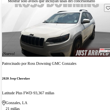
Mostrar solo avisos que incluyan tasas del concesionario
Gu
¡Nuevo!
Patrocinado por
Ross Downing GMC Gonzales
2020 Jeep Cherokee
Latitude Plus FWD
93,367 millas
Gonzales, LA
21 millas