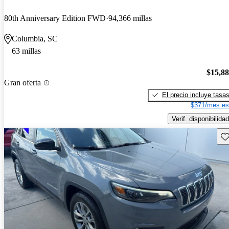
80th Anniversary Edition FWD
94,366 millas
Columbia, SC
63 millas
$15,8
Gran oferta
El precio incluye tasa
$371/mes es
Verif. disponibilidad
Gu