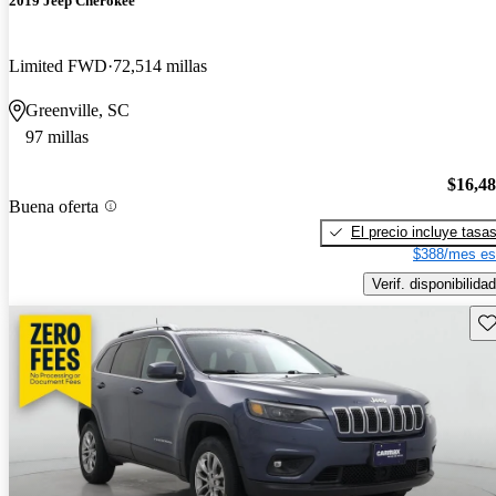
2019 Jeep Cherokee
Limited FWD
72,514 millas
Greenville, SC
97 millas
$16,4
Buena oferta
El precio incluye tasa
$388/mes es
Verif. disponibilidad
Gu