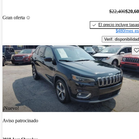
$22,400
$20,6
Gran oferta
El precio incluye tasa
$480/mes es
Verif. disponibilidad
Gu
¡Nuevo!
Aviso patrocinado