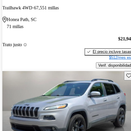
Trailhawk 4WD
67,551 millas
Honea Path, SC
71 millas
$21,9
Trato justo
El precio incluye tasa
$512/mes es
Verif. disponibilidad
Gu