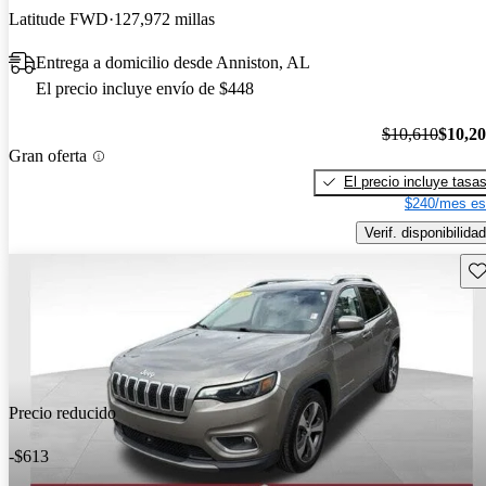
Latitude FWD
127,972 millas
Entrega a domicilio desde Anniston, AL
El precio incluye envío de $448
$10,610
$10,2
Gran oferta
El precio incluye tasa
$240/mes es
Verif. disponibilidad
Gu
Precio reducido
-$613