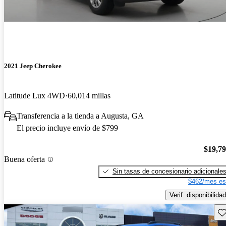
2021 Jeep Cherokee
Latitude Lux 4WD
60,014 millas
Transferencia a la tienda a Augusta, GA
El precio incluye envío de $799
$19,7
Buena oferta
Sin tasas de concesionario adicionale
$462/mes es
Verif. disponibilidad
Gu