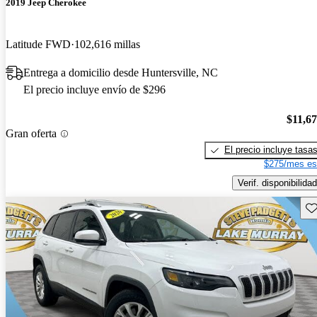
2019 Jeep Cherokee
Latitude FWD
102,616 millas
Entrega a domicilio desde Huntersville, NC
El precio incluye envío de $296
$11,6
Gran oferta
El precio incluye tasa
$275/mes es
Verif. disponibilidad
Gu