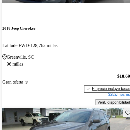
2018 Jeep Cherokee
Latitude FWD
128,762 millas
Greenville, SC
96 millas
$10,6
Gran oferta
El precio incluye tasa
$252/mes es
Verif. disponibilidad
Gu