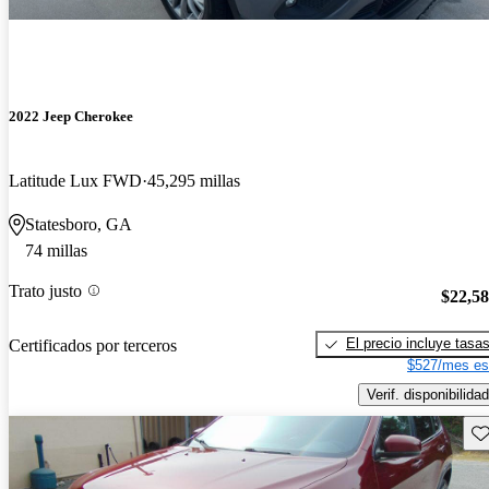
2022 Jeep Cherokee
Latitude Lux FWD
45,295 millas
Statesboro, GA
74 millas
Trato justo
$22,5
El precio incluye tasa
Certificados por terceros
$527/mes es
Verif. disponibilidad
Gu