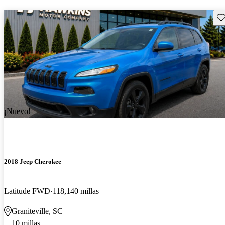
Gu
¡Nuevo!
2018 Jeep Cherokee
Latitude FWD
118,140 millas
Graniteville, SC
10 millas