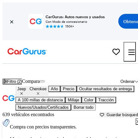
CarGurus: Autos nuevos y usados
Obtene
Con Modo de concesionario
150K+
Jeep Cherokee usados en venta cerca de
Augusta, GA
Compara
Filtro (2)
Ordenar
Jeep
Cherokee
Año
Precio
Ocultar resultados de entrega
A 100 millas de distancia
Millaje
Color
Tracción
Nuevos/Usados/Certificados
Borrar todo
639 vehículos encontrados
Guardar búsque
Compra con precios transparentes.