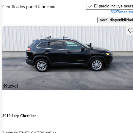
El precio incluye tasa
Certificados por el fabricante
$627/mes es
Verif. disponibilidad
Gu
¡Nuevo!
2019 Jeep Cherokee