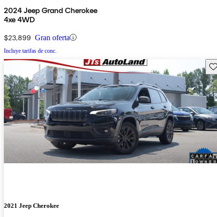
2024 Jeep Grand Cherokee
4xe 4WD
$23,899
Gran oferta
Incluye tarifas de conc.
Gu
2021 Jeep Cherokee