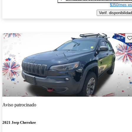
$350/mes es
Verif. disponibilidad
Gu
Aviso patrocinado
2021 Jeep Cherokee