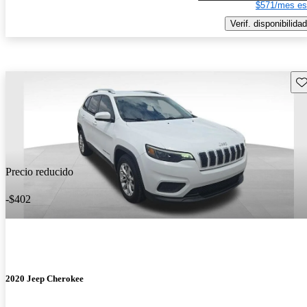
$571/mes es
Verif. disponibilidad
Gu
Precio reducido
-$402
2020 Jeep Cherokee