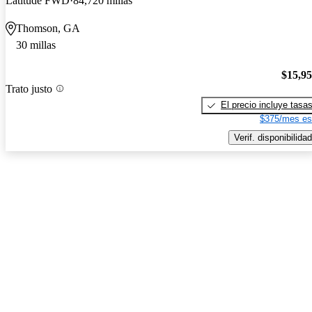
Latitude FWD
84,720 millas
Thomson, GA
30 millas
$15,9
Trato justo
El precio incluye tasa
$375/mes es
Verif. disponibilidad