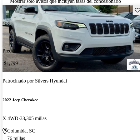
Mostrar solo avisos que incluyan tasas del concesionario
Gu
Precio reducido
-$1,799
Patrocinado por
Stivers Hyundai
2022 Jeep Cherokee
X 4WD
33,305 millas
Columbia, SC
76 millas