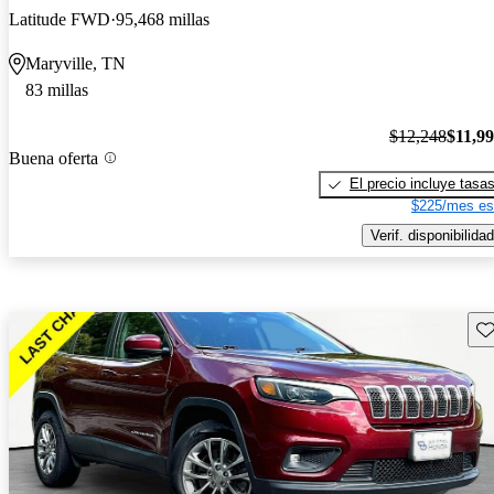
Latitude FWD
95,468 millas
Maryville, TN
83 millas
$12,248
$11,9
Buena oferta
El precio incluye tasa
$225/mes es
Verif. disponibilidad
Gu