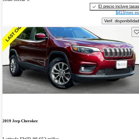
El precio incluye tasa
$413/mes es
Verif. disponibilidad
Gu
2019 Jeep Cherokee