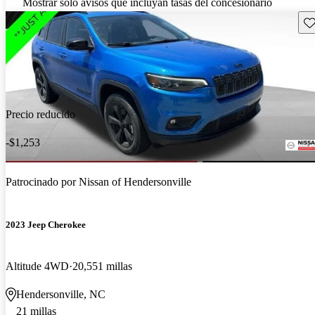
Mostrar solo avisos que incluyan tasas del concesionario
Gu
Precio reducido
-$1,253
Patrocinado por
Nissan of Hendersonville
2023 Jeep Cherokee
Altitude 4WD
20,551 millas
Hendersonville, NC
21 millas