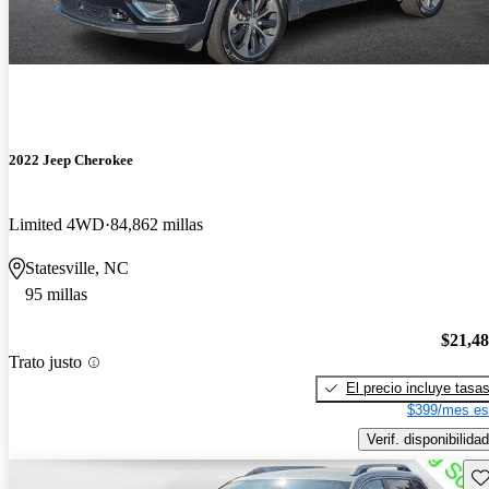
2022 Jeep Cherokee
Limited 4WD
84,862 millas
Statesville, NC
95 millas
$21,4
Trato justo
El precio incluye tasa
$399/mes es
Verif. disponibilidad
Gu