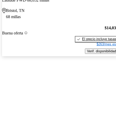
Latitude FWD
88,652 millas
Bristol, TN
68 millas
$14,0
Buena oferta
El precio incluye tasa
$263/mes es
Verif. disponibilidad