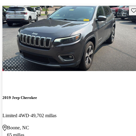
Gu
¡Nuevo!
2019 Jeep Cherokee
Limited 4WD
49,702 millas
Boone, NC
65 millas