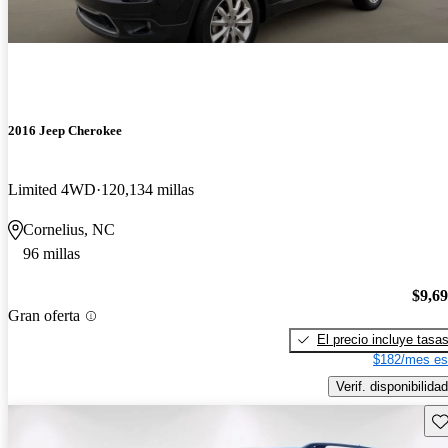
2016 Jeep Cherokee
Limited 4WD
120,134 millas
Cornelius, NC
96 millas
$9,6
Gran oferta
El precio incluye tasa
$182/mes es
Verif. disponibilidad
Gu