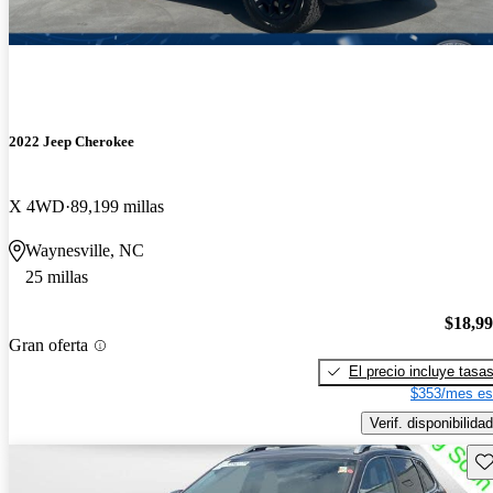
2022 Jeep Cherokee
X 4WD
89,199 millas
Waynesville, NC
25 millas
$18,9
Gran oferta
El precio incluye tasa
$353/mes es
Verif. disponibilidad
Gu