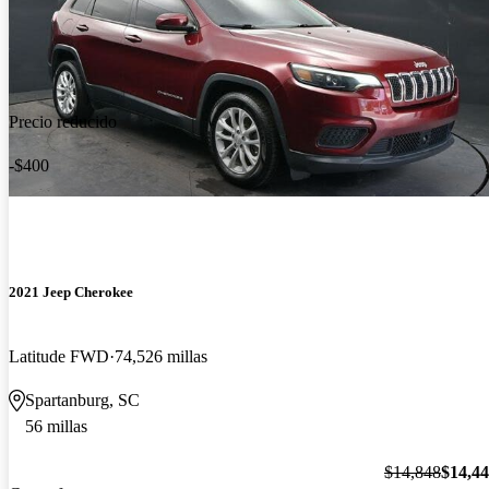
Precio reducido
-$400
2021 Jeep Cherokee
Latitude FWD
74,526 millas
Spartanburg, SC
56 millas
$14,848
$14,4