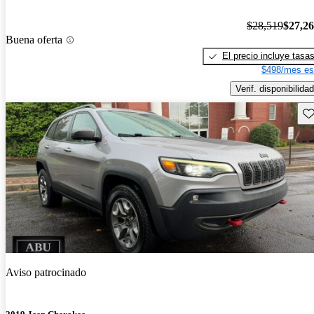
$28,519
$27,2
Buena oferta
El precio incluye tasa
$498/mes es
Verif. disponibilidad
Gu
Aviso patrocinado