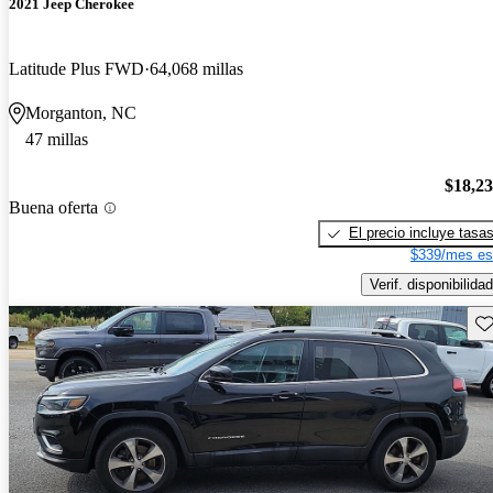
2021 Jeep Cherokee
Latitude Plus FWD
64,068 millas
Morganton, NC
47 millas
$18,2
Buena oferta
El precio incluye tasa
$339/mes es
Verif. disponibilidad
Gu