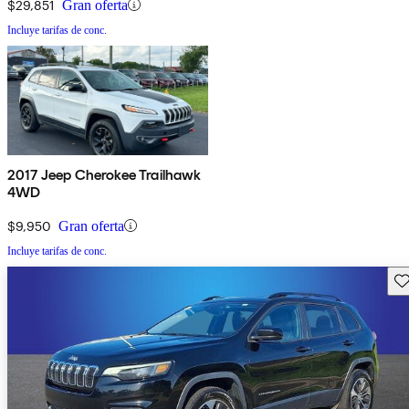
$29,851
Gran oferta
Incluye tarifas de conc.
2017 Jeep Cherokee Trailhawk
4WD
$9,950
Gran oferta
Incluye tarifas de conc.
Gu