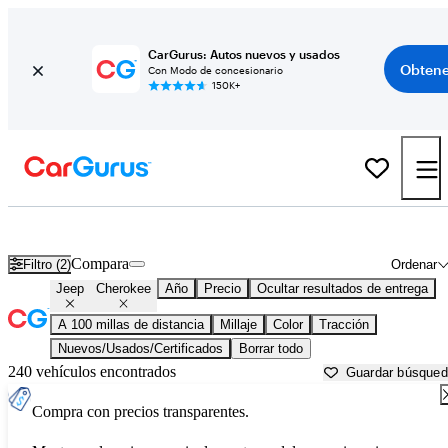
CarGurus: Autos nuevos y usados
Obtene
Con Modo de concesionario
150K+
Jeep Cherokee usados en venta cerca de
Asheville, NC
Compara
Filtro (2)
Ordenar
Jeep
Cherokee
Año
Precio
Ocultar resultados de entrega
A 100 millas de distancia
Millaje
Color
Tracción
Nuevos/Usados/Certificados
Borrar todo
240 vehículos encontrados
Guardar búsque
Compra con precios transparentes.