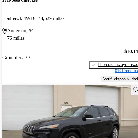
2019 Jeep Cherokee
Trailhawk 4WD
144,529 millas
Anderson, SC
76 millas
$10,1
Gran oferta
El precio incluye tasa
$191/mes es
Verif. disponibilidad
Gu