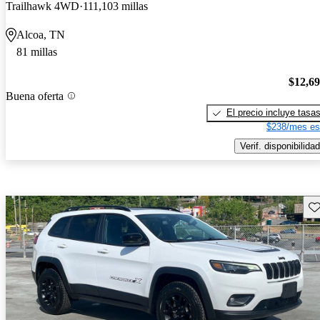
Trailhawk 4WD
111,103 millas
Alcoa, TN
81 millas
$12,6
Buena oferta
El precio incluye tasa
$238/mes es
Verif. disponibilidad
Gu