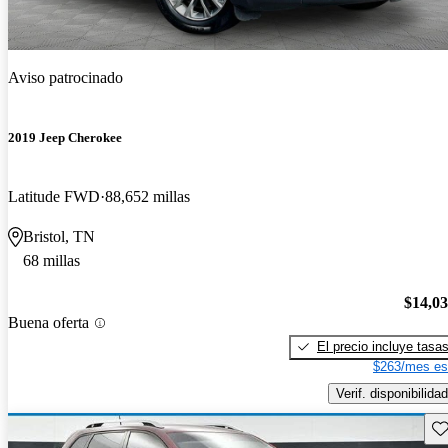
Aviso patrocinado
2019 Jeep Cherokee
Latitude FWD
88,652 millas
Bristol, TN
68 millas
$14,0
Buena oferta
El precio incluye tasa
$263/mes es
Verif. disponibilidad
Gu