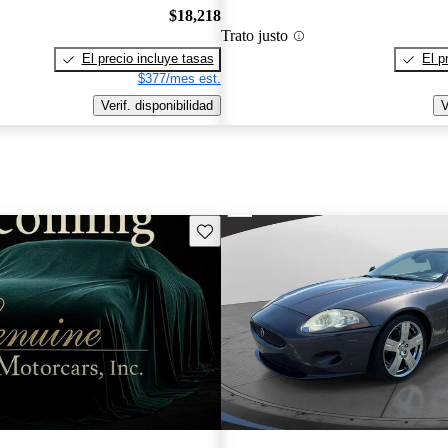
$18,218
Trato justo
El precio incluye tasas
El p
$377/mes est.
Verif. disponibilidad
V
Guarda este Aviso