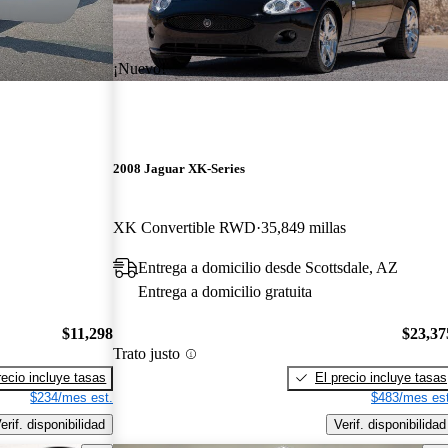
¡Nuevo!
2008 Jaguar XK-Series
XK Convertible RWD
35,849 millas
Entrega a domicilio desde Scottsdale, AZ
Entrega a domicilio gratuita
$11,298
$23,37
Trato justo
recio incluye tasas
El precio incluye tasas
$234/mes est.
$483/mes est
erif. disponibilidad
Verif. disponibilidad