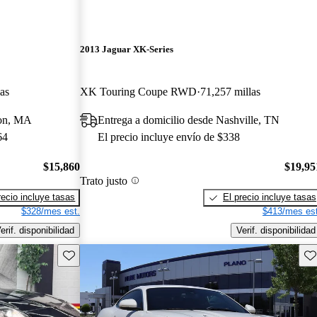
2013 Jaguar XK-Series
as
XK Touring Coupe RWD
71,257 millas
ton, MA
Entrega a domicilio desde Nashville, TN
64
El precio incluye envío de $338
$15,860
$19,95
Trato justo
recio incluye tasas
El precio incluye tasas
$328/mes est.
$413/mes est
erif. disponibilidad
Verif. disponibilidad
Guarda este Aviso
Gu