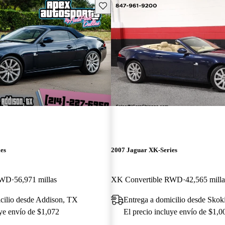
Guarda este Aviso
es
2007 Jaguar XK-Series
RWD
56,971 millas
XK Convertible RWD
42,565 milla
cilio desde Addison, TX
Entrega a domicilio desde Skoki
uye envío de $1,072
El precio incluye envío de $1,0