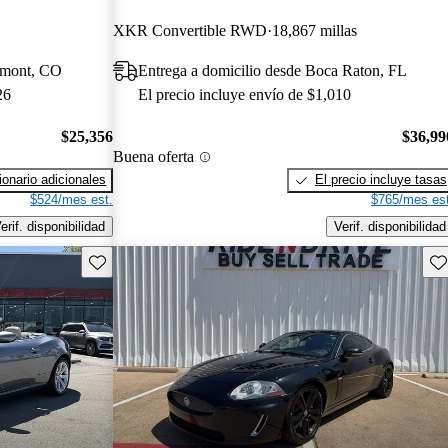
XKR Convertible RWD
18,867 millas
gmont, CO
Entrega a domicilio desde Boca Raton, FL
26
El precio incluye envío de $1,010
$25,356
$36,99
Buena oferta
onario adicionales
El precio incluye tasas
$524/mes est.
$765/mes est
erif. disponibilidad
Verif. disponibilidad
Guarda este Aviso
Gu