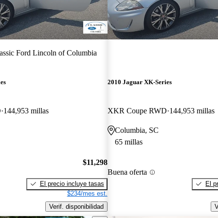
assic Ford Lincoln of Columbia
es
2010 Jaguar XK-Series
D
144,953 millas
XKR Coupe RWD
144,953 millas
Columbia, SC
65 millas
$11,298
Buena oferta
El precio incluye tasas
El p
$234/mes est.
Verif. disponibilidad
V