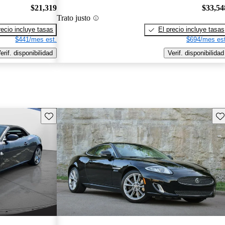
$21,319
$33,54
Trato justo
recio incluye tasas
El precio incluye tasas
$441/mes est.
$694/mes est
erif. disponibilidad
Verif. disponibilidad
Guarda este Aviso
Gu