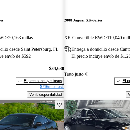
es
2008 Jaguar XK-Series
RWD
20,163 millas
XK Convertible RWD
119,040 mill
cilio desde Saint Petersburg, FL
Entrega a domicilio desde Can
uye envío de $592
El precio incluye envío de $1,2
$34,638
Trato justo
El precio incluye tasas
El p
$716/mes est.
Verif. disponibilidad
V
Guarda este Aviso