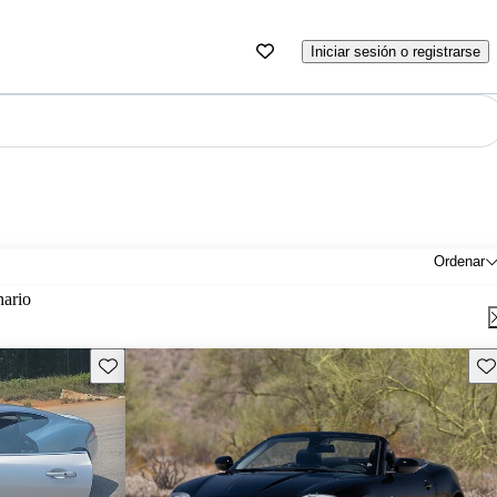
Iniciar sesión o registrarse
Ordenar
nario
Guarda este Aviso
Gu