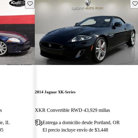
Guarda este Aviso
Gu
2014 Jaguar XK-Series
s
XKR Convertible RWD
43,929 millas
e, IL
Entrega a domicilio desde Portland, OR
05
El precio incluye envío de $3,448