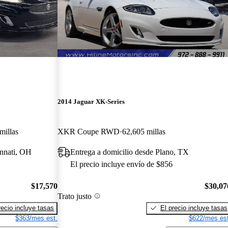
2014 Jaguar XK-Series
millas
XKR Coupe RWD
62,605 millas
innati, OH
Entrega a domicilio desde Plano, TX
El precio incluye envío de $856
$17,570
$30,07
Trato justo
recio incluye tasas
El precio incluye tasas
$363/mes est.
$622/mes est