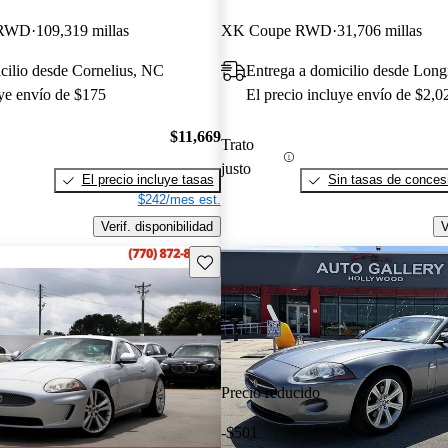
 RWD
109,319 millas
XK Coupe RWD
31,706 millas
cilio desde Cornelius, NC
Entrega a domicilio desde Lon
uye envío de $175
El precio incluye envío de $2,0
$11,669
Trato
justo
El precio incluye tasas
Sin tasas de concesi
$242/mes est.
Verif. disponibilidad
V
Guarda este Aviso
Precio reducido
-$501