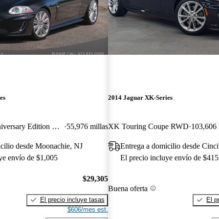
es
2014 Jaguar XK-Series
XKR175 75th Anniversary Edition Coupe RWD
55,976 millas
XK Touring Coupe RWD
103,606 
cilio desde Moonachie, NJ
Entrega a domicilio desde Cinc
uye envío de $1,005
El precio incluye envío de $415
$29,305
Buena oferta
El precio incluye tasas
El p
$606/mes est.