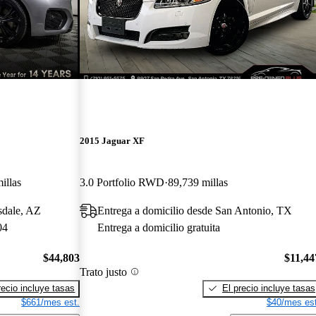
2015 Jaguar XF
illas
3.0 Portfolio RWD
89,739 millas
sdale, AZ
Entrega a domicilio desde San Antonio, TX
04
Entrega a domicilio gratuita
$44,803
$11,44
Trato justo
recio incluye tasas
El precio incluye tasas
$661/mes est.
$40/mes est