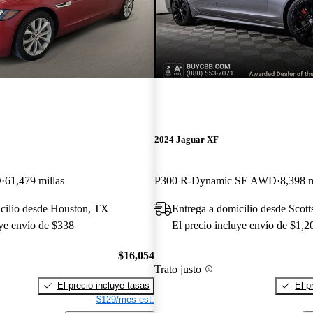
2024 Jaguar XF
D
61,479 millas
P300 R-Dynamic SE AWD
8,398 m
cilio desde Houston, TX
Entrega a domicilio desde Scott
uye envío de $338
El precio incluye envío de $1,2
$16,054
Trato justo
El precio incluye tasas
El p
$129/mes est.