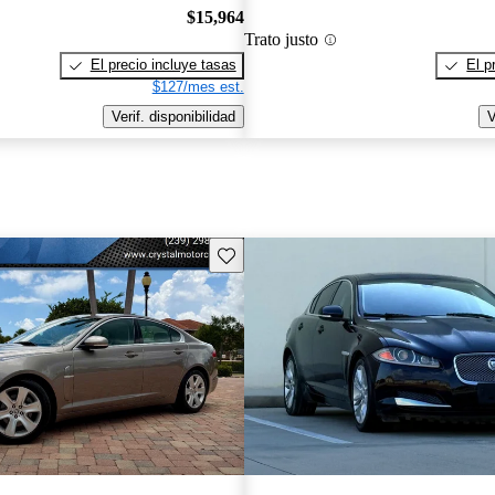
$15,964
Trato justo
El precio incluye tasas
El p
$127/mes est.
Verif. disponibilidad
V
Guarda este Aviso