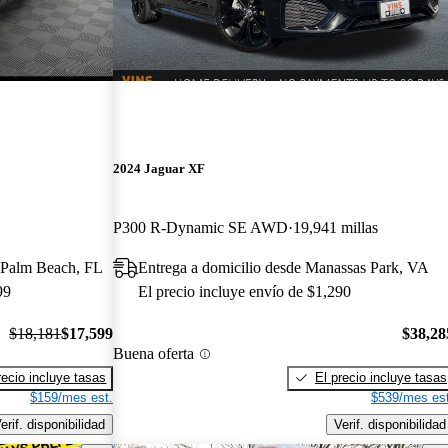
2024 Jaguar XF
P300 R-Dynamic SE AWD
19,941 millas
t Palm Beach, FL
Entrega a domicilio desde Manassas Park, VA
99
El precio incluye envío de $1,290
$18,181
$17,599
$38,28
Buena oferta
recio incluye tasas
El precio incluye tasas
$159/mes est.
$539/mes est
erif. disponibilidad
Verif. disponibilidad