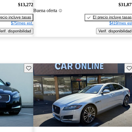
$13,272
$31,87
Buena oferta
recio incluye tasas
El precio incluye tasas
$75/mes est.
$419/mes est
erif. disponibilidad
Verif. disponibilidad
Guarda este Aviso
Gu