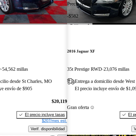
Precio reducido
-$582
2016 Jaguar XF
D
54,562 millas
35t Prestige RWD
23,076 millas
cilio desde St Charles, MO
Entrega a domicilio desde Wes
uye envío de $905
El precio incluye envío de $1,0
$20,119
Gran oferta
El precio incluye tasas
El p
$207/mes est.
Verif. disponibilidad
V