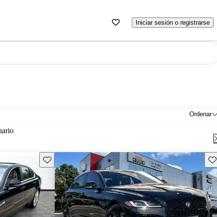
Iniciar sesión o registrarse
Ordenar
nario
Guarda este Aviso
Gu