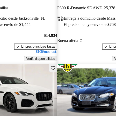
illas
P300 R-Dynamic SE AWD
25,378 
cilio desde Jacksonville, FL
Entrega a domicilio desde Mas
uye envío de $1,444
El precio incluye envío de $768
$14,834
Buena oferta
El precio incluye tasas
El p
$105/mes est.
Verif. disponibilidad
V
Guarda este Aviso