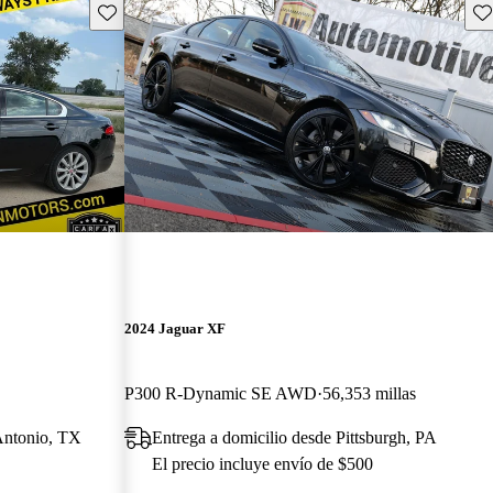
Guarda este Aviso
Gu
2024 Jaguar XF
P300 R-Dynamic SE AWD
56,353 millas
Antonio, TX
Entrega a domicilio desde Pittsburgh, PA
El precio incluye envío de $500