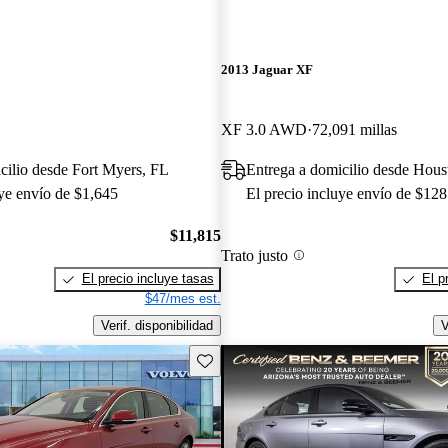
2013 Jaguar XF
XF 3.0 AWD
72,091 millas
cilio desde Fort Myers, FL
Entrega a domicilio desde Hou
uye envío de $1,645
El precio incluye envío de $128
$11,815
Trato justo
El precio incluye tasas
El p
$47/mes est.
Verif. disponibilidad
V
Guarda este Aviso