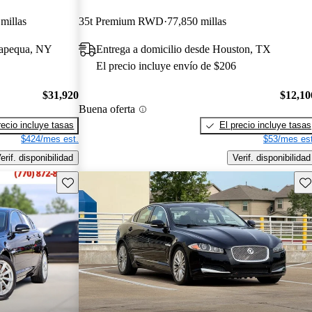
millas
35t Premium RWD
77,850 millas
sapequa, NY
Entrega a domicilio desde Houston, TX
El precio incluye envío de $206
$31,920
$12,10
Buena oferta
recio incluye tasas
El precio incluye tasas
$424/mes est.
$53/mes est
erif. disponibilidad
Verif. disponibilidad
Guarda este Aviso
Gu