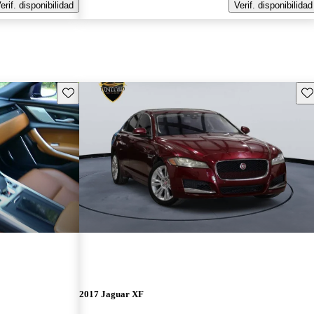
erif. disponibilidad
Verif. disponibilidad
Guarda este Aviso
Gu
2017 Jaguar XF