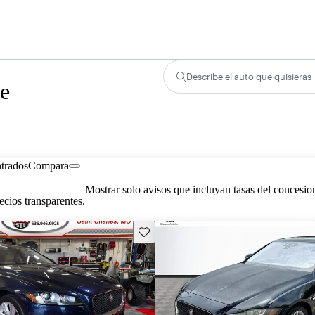
Describe el auto que quisieras
de
trados
Compara
Mostrar solo avisos que incluyan tasas del concesio
cios transparentes.
Guarda este Aviso