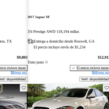
2017 Jaguar XF
35t Prestige AWD
118,194 millas
ston, TX
Entrega a domicilio desde Roswell, GA
El precio incluye envío de $1,234
$9,803
$12,91
Trato justo
recio incluye tasas
El precio incluye tasas
$8/mes est.
$68/mes est
erif. disponibilidad
Verif. disponibilidad
Guarda este Aviso
Gu