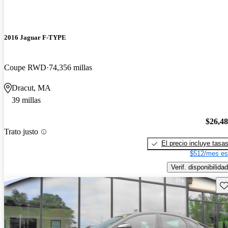
2016 Jaguar F-TYPE
Coupe RWD
74,356 millas
Dracut, MA
39 millas
$26,4
Trato justo
El precio incluye tasa
$512/mes es
Verif. disponibilidad
Gu