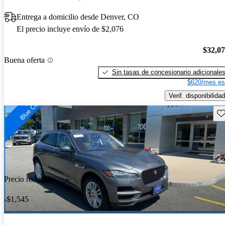
Entrega a domicilio desde Denver, CO
El precio incluye envío de $2,076
$32,0
Buena oferta
Sin tasas de concesionario adicionale
$620/mes es
Verif. disponibilidad
Gu
Precio reducido
-$1,545