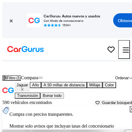
CarGurus: Autos nuevos y usados
Obtene
Con Modo de concesionario
150K+
Autos Jaguar usados en venta cerca de
Worcester, MA
Compara
Filtro (1)
Ordenar
Jaguar
Año
A 50 millas de distancia
Millaje
Color
Transmisión
Borrar todo
590 vehículos encontrados
Guardar búsque
Compra con precios transparentes.
Mostrar solo avisos que incluyan tasas del concesionario