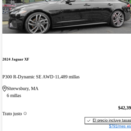
2024 Jaguar XF
P300 R-Dynamic SE AWD
11,489 millas
Shrewsbury, MA
6 millas
$42,3
Trato justo
El precio incluye tasa
$791/mes es