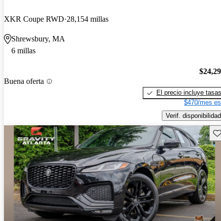
XKR Coupe RWD
28,154 millas
Shrewsbury, MA
6 millas
$24,2
Buena oferta
El precio incluye tasa
$470/mes es
Verif. disponibilidad
Gu