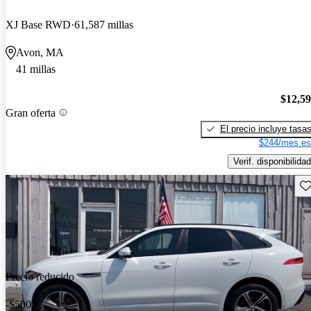
XJ Base RWD
61,587 millas
Avon, MA
41 millas
$12,5
Gran oferta
El precio incluye tasa
$244/mes es
Verif. disponibilidad
Gu
Precio reducido
-$500