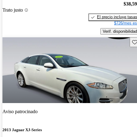
$38,5
Trato justo
El precio incluye tasa
$726/mes es
Verif. disponibilidad
Gu
Aviso patrocinado
2013 Jaguar XJ-Series