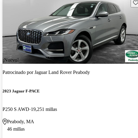
Gu
¡Nuevo!
Patrocinado por
Jaguar Land Rover Peabody
2023 Jaguar F-PACE
P250 S AWD
19,251 millas
Peabody, MA
46 millas