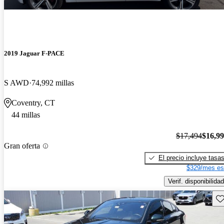
2019 Jaguar F-PACE
S AWD
74,992 millas
Coventry, CT
44 millas
$17,494
$16,9
Gran oferta
El precio incluye tasa
$329/mes es
Verif. disponibilidad
Gu