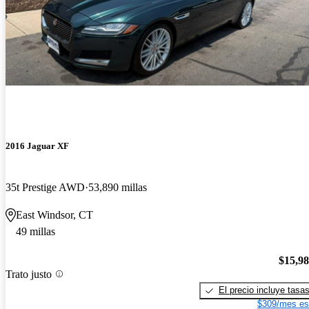
2016 Jaguar XF
35t Prestige AWD
53,890 millas
East Windsor, CT
49 millas
$15,9
Trato justo
El precio incluye tasa
$309/mes es