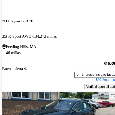
2017 Jaguar F-PACE
35t R-Sport AWD
134,272 millas
Feeding Hills, MA
46 millas
$10,3
Buena oferta
El precio incluye tasa
$201/mes es
Verif. disponibilidad
Gu