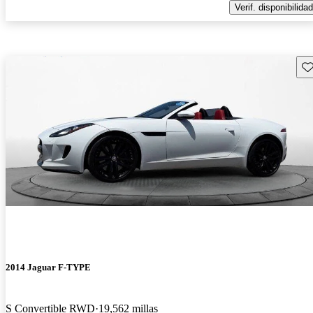
Verif. disponibilidad
Gu
2014 Jaguar F-TYPE
S Convertible RWD
19,562 millas