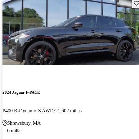
Gu
2024 Jaguar F-PACE
P400 R-Dynamic S AWD
21,602 millas
Shrewsbury, MA
6 millas