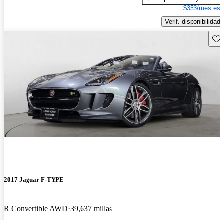
$353/mes es
Verif. disponibilidad
Gu
2017 Jaguar F-TYPE
R Convertible AWD
39,637 millas