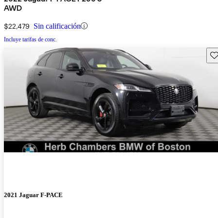
AWD
$22,479
Sin calificación
Incluye tarifas de conc.
Gu
2021 Jaguar F-PACE