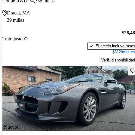
Coupe RWD
74,356 millas
Dracut, MA
39 millas
$26,4
Trato justo
El precio incluye tasa
$512/mes es
Verif. disponibilidad
Gu
¡Nuevo!