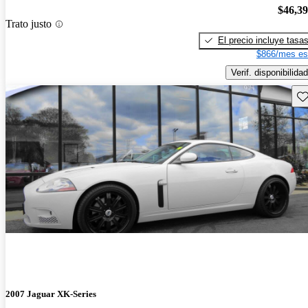
$46,3
Trato justo
El precio incluye tasa
$866/mes es
Verif. disponibilidad
Gu
2007 Jaguar XK-Series