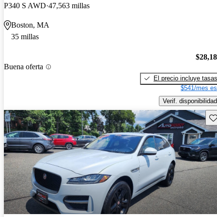
P340 S AWD
47,563 millas
Boston, MA
35 millas
$28,1
Buena oferta
El precio incluye tasa
$541/mes es
Verif. disponibilidad
Gu