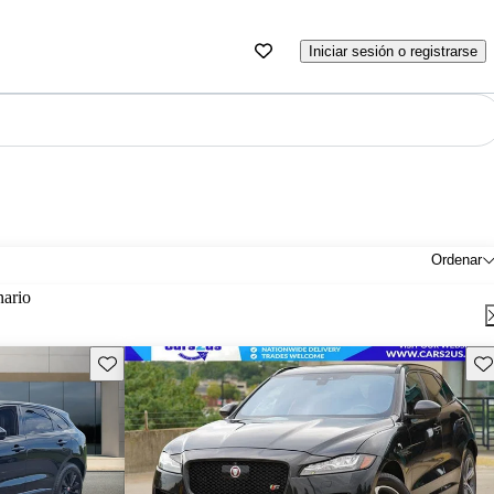
Iniciar sesión o registrarse
Ordenar
nario
Guarda este Aviso
Gu