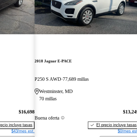
2018 Jaguar E-PACE
P250 S AWD
77,689 millas
Westminster, MD
70 millas
$16,698
$13,24
Buena oferta
recio incluye tasas
El precio incluye tasas
$43/mes est.
$0/mes est