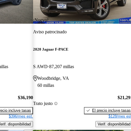
¡Nuevo!
Aviso patrocinado
2020 Jaguar F-PACE
illas
S AWD
87,207 millas
Woodbridge, VA
60 millas
$36,190
$21,29
Trato justo
recio incluye tasas
El precio incluye tasas
$396/mes est.
$128/mes est
erif. disponibilidad
Verif. disponibilidad