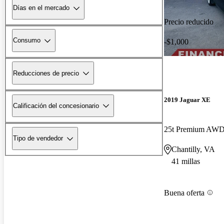
Días en el mercado
Precio reducido
Consumo
-$1,000
Reducciones de precio
2019 Jaguar XE
Calificación del concesionario
25t Premium AW
Tipo de vendedor
Chantilly, VA
41 millas
Buena oferta