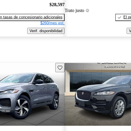
$28,597
Trato justo
n tasas de concesionario adicionales
El p
$260/mes est.
Verif. disponibilidad
V
Guarda este Aviso