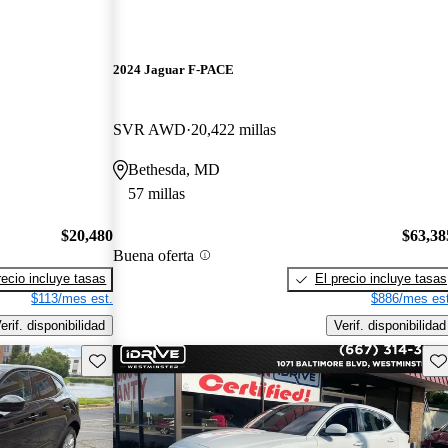
2024 Jaguar F-PACE
SVR AWD
20,422 millas
Bethesda, MD
57 millas
$20,480
$63,38
Buena oferta
recio incluye tasas
El precio incluye tasas
$113/mes est.
$886/mes est
erif. disponibilidad
Verif. disponibilidad
Guarda este Aviso
Gu