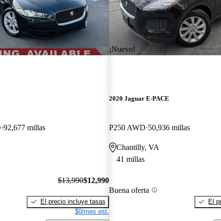
¡Nuevo!
2020 Jaguar E-PACE
D
92,677 millas
P250 AWD
50,936 millas
Chantilly, VA
41 millas
$13,990
$12,990
Buena oferta
El precio incluye tasas
El p
$0/mes est.