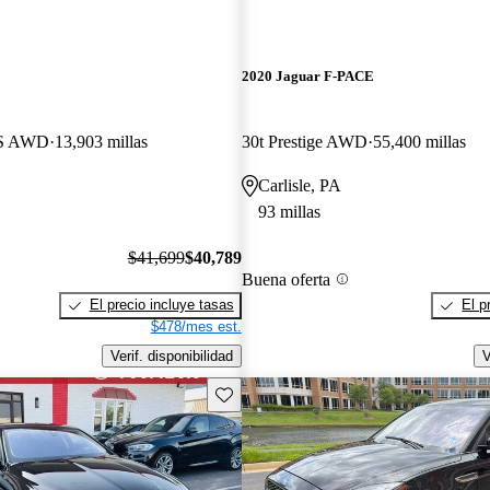
E
2020 Jaguar F-PACE
 S AWD
13,903 millas
30t Prestige AWD
55,400 millas
Carlisle, PA
93 millas
$41,699
$40,789
Buena oferta
El precio incluye tasas
El p
$478/mes est.
Verif. disponibilidad
V
Guarda este Aviso