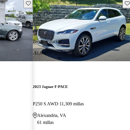
Guarda este Aviso
Gu
Precio reducido
-$1,000
2023 Jaguar F-PACE
P250 S AWD
11,309 millas
Alexandria, VA
61 millas