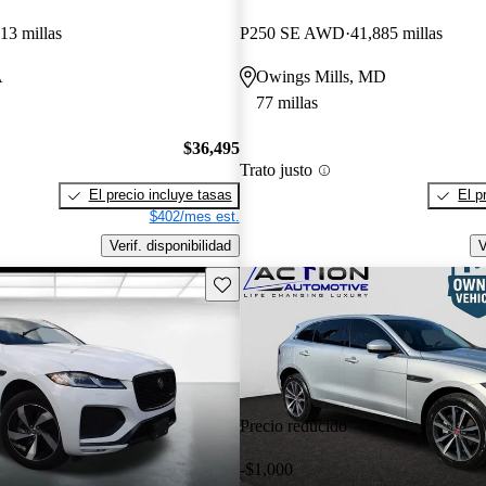
13 millas
P250 SE AWD
41,885 millas
A
Owings Mills, MD
77 millas
$36,495
Trato justo
El precio incluye tasas
El p
$402/mes est.
Verif. disponibilidad
V
Guarda este Aviso
Precio reducido
-$1,000