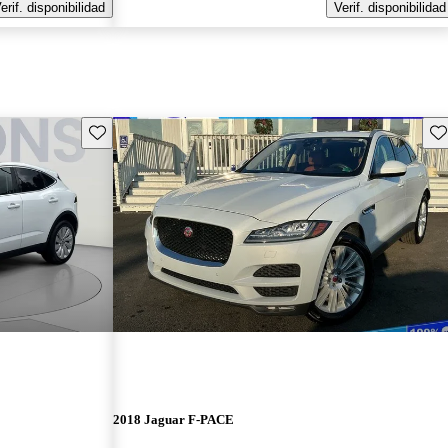
erif. disponibilidad
Verif. disponibilidad
Guarda este Aviso
Gu
2018 Jaguar F-PACE