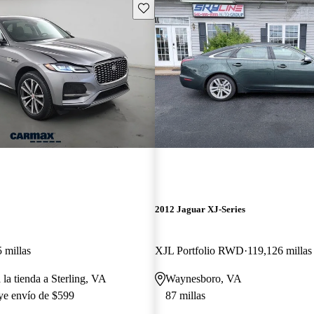
Guarda este Aviso
E
2012 Jaguar XJ-Series
 millas
XJL Portfolio RWD
119,126 millas
 la tienda a Sterling, VA
Waynesboro, VA
uye envío de $599
87 millas