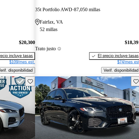
35t Portfolio AWD
87,050 millas
Fairfax, VA
52 millas
$20,300
$18,39
Trato justo
recio incluye tasas
El precio incluye tasas
$109/mes est.
$74/mes est
erif. disponibilidad
Verif. disponibilidad
Guarda este Aviso
Gu