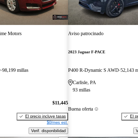
ime Motors
Aviso patrocinado
2023 Jaguar F-PACE
D
98,199 millas
P400 R-Dynamic S AWD
52,143 m
Carlisle, PA
93 millas
$11,445
Buena oferta
El precio incluye tasas
El p
$0/mes est.
Verif. disponibilidad
V