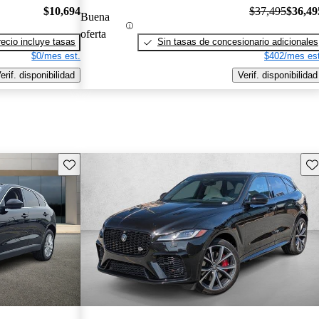
$10,694
$37,495
$36,49
Buena
oferta
recio incluye tasas
Sin tasas de concesionario adicionales
$0/mes est.
$402/mes est
erif. disponibilidad
Verif. disponibilidad
Guarda este Aviso
Gu