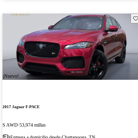
Gu
¡Nuevo!
2017 Jaguar F-PACE
S AWD
53,974 millas
Entrega a domicilio desde Chattanooga, TN