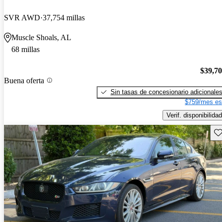
SVR AWD
37,754 millas
Muscle Shoals, AL
68 millas
$39,7
Buena oferta
Sin tasas de concesionario adicionale
$759/mes es
Verif. disponibilidad
Gu