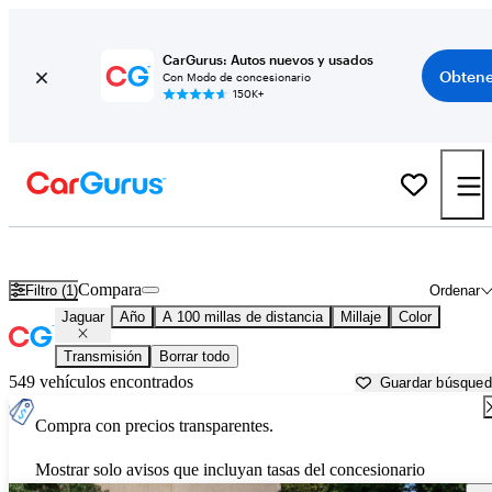
CarGurus: Autos nuevos y usados
Obtene
Con Modo de concesionario
150K+
Autos Jaguar usados en venta cerca de
Tupelo, MS
Compara
Filtro (1)
Ordenar
Jaguar
Año
A 100 millas de distancia
Millaje
Color
Transmisión
Borrar todo
549 vehículos encontrados
Guardar búsque
Compra con precios transparentes.
Mostrar solo avisos que incluyan tasas del concesionario