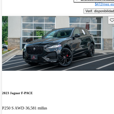
$472/mes es
Verif. disponibilidad
Gu
2023 Jaguar F-PACE
P250 S AWD
36,581 millas