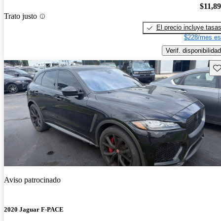
$11,8
Trato justo
El precio incluye tasa
$228/mes es
Verif. disponibilidad
Gu
Aviso patrocinado
2020 Jaguar F-PACE