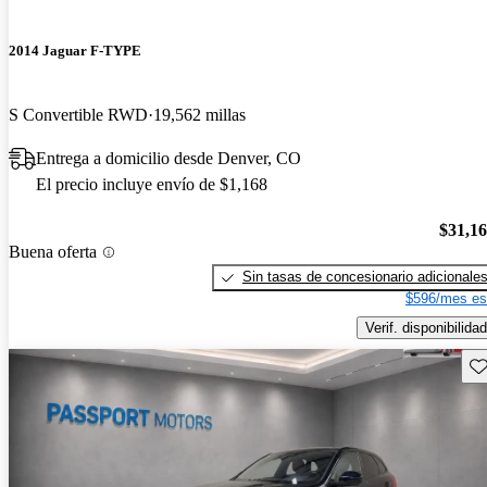
2014 Jaguar F-TYPE
S Convertible RWD
19,562 millas
Entrega a domicilio desde Denver, CO
El precio incluye envío de $1,168
$31,1
Buena oferta
Sin tasas de concesionario adicionale
$596/mes es
Verif. disponibilidad
Gu