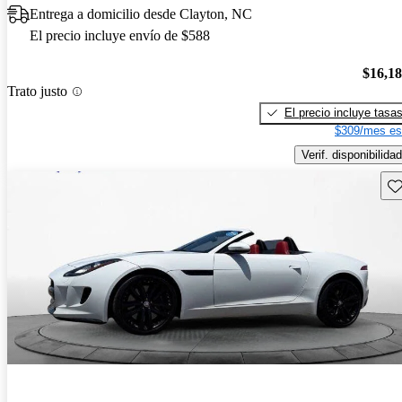
Entrega a domicilio desde Clayton, NC
El precio incluye envío de $588
$16,1
Trato justo
El precio incluye tasa
$309/mes es
Verif. disponibilidad
Gu