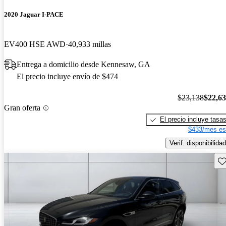
2020 Jaguar I-PACE
EV400 HSE AWD
40,933 millas
Entrega a domicilio desde Kennesaw, GA
El precio incluye envío de $474
$23,138
$22,6
Gran oferta
El precio incluye tasa
$433/mes es
Verif. disponibilidad
Gu