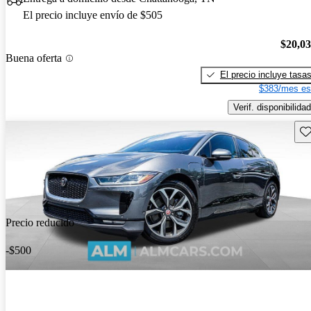
El precio incluye envío de $505
$20,0
Buena oferta
El precio incluye tasa
$383/mes es
Verif. disponibilidad
Gu
Precio reducido
-$500