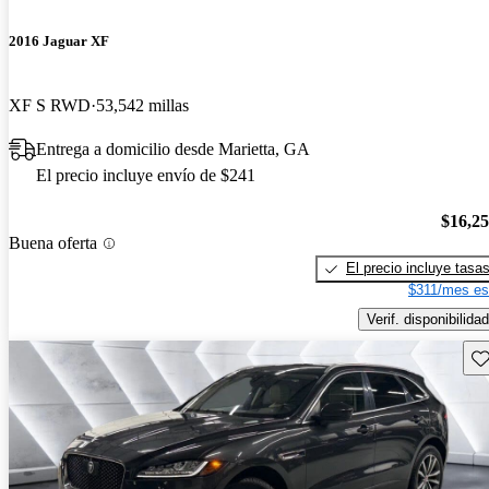
2016 Jaguar XF
XF S RWD
53,542 millas
Entrega a domicilio desde Marietta, GA
El precio incluye envío de $241
$16,2
Buena oferta
El precio incluye tasa
$311/mes es
Verif. disponibilidad
Gu