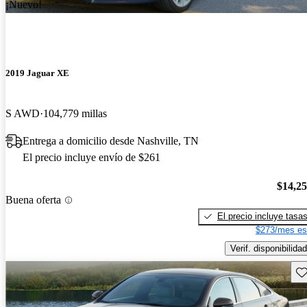
¡Nuevo!
2019 Jaguar XE
S AWD
104,779 millas
Entrega a domicilio desde Nashville, TN
El precio incluye envío de $261
$14,2
Buena oferta
El precio incluye tasa
$273/mes es
Verif. disponibilidad
Gu