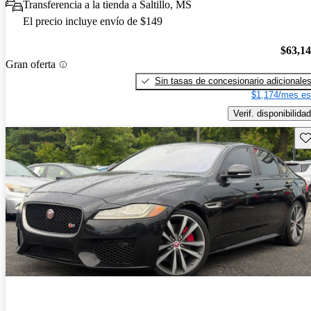
Transferencia a la tienda a Saltillo, MS
El precio incluye envío de $149
$63,1
Gran oferta
Sin tasas de concesionario adicionale
$1,174/mes es
Verif. disponibilidad
Gu