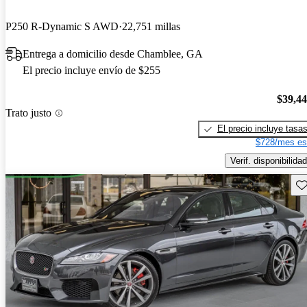
P250 R-Dynamic S AWD
22,751 millas
Entrega a domicilio desde Chamblee, GA
El precio incluye envío de $255
$39,4
Trato justo
El precio incluye tasa
$728/mes es
Verif. disponibilidad
Gu