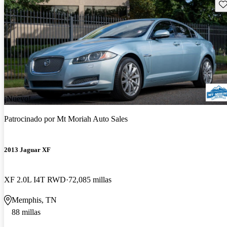
Gu
¡Nuevo!
Patrocinado por
Mt Moriah Auto Sales
2013 Jaguar XF
XF 2.0L I4T RWD
72,085 millas
Memphis, TN
88 millas