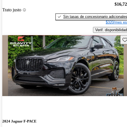
$16,7
Trato justo
Sin tasas de concesionario adicionale
$320/mes es
Verif. disponibilidad
Gu
2024 Jaguar F-PACE