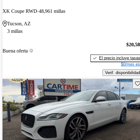
XK Coupe RWD
48,961 millas
Tucson, AZ
3 millas
$20,5
Buena oferta
El precio incluye tasa
$0/mes es
Verif. disponibilidad
Gu