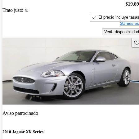
$19,8
Trato justo
El precio incluye tasa
$0/mes es
Verif. disponibilidad
Gu
Aviso patrocinado
2010 Jaguar XK-Series