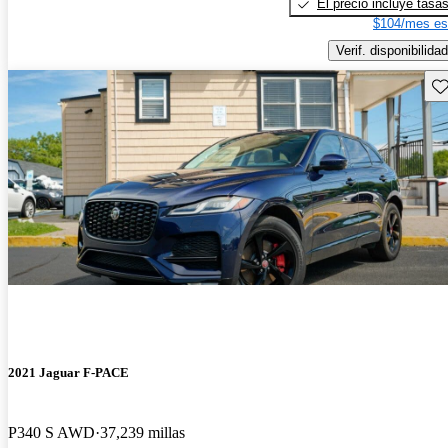
El precio incluye tasa
$104/mes es
Verif. disponibilidad
Gu
2021 Jaguar F-PACE
P340 S AWD
37,239 millas