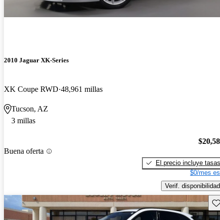
2010 Jaguar XK-Series
XK Coupe RWD
48,961 millas
Tucson, AZ
3 millas
$20,5
Buena oferta
El precio incluye tasa
$0/mes es
Verif. disponibilidad
Gu