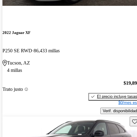
2022 Jaguar XF
P250 SE RWD
86,433 millas
Tucson, AZ
4 millas
$19,8
Trato justo
El precio incluye tasa
$0/mes es
Verif. disponibilidad
Gu