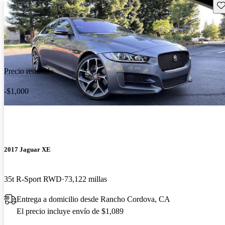
Gu
Precio reducido
-$1,000
2017 Jaguar XE
35t R-Sport RWD
73,122 millas
Entrega a domicilio desde Rancho Cordova, CA
El precio incluye envío de $1,089