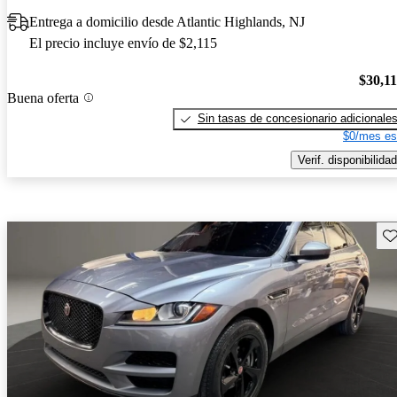
Entrega a domicilio desde Atlantic Highlands, NJ
El precio incluye envío de $2,115
$30,1
Buena oferta
Sin tasas de concesionario adicionale
$0/mes es
Verif. disponibilidad
Gu