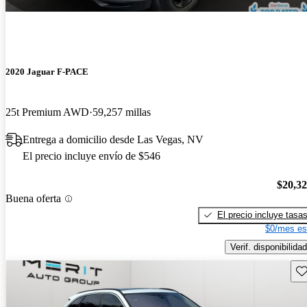
2020 Jaguar F-PACE
25t Premium AWD
59,257 millas
Entrega a domicilio desde Las Vegas, NV
El precio incluye envío de $546
$20,3
Buena oferta
El precio incluye tasa
$0/mes es
Verif. disponibilidad
Gu