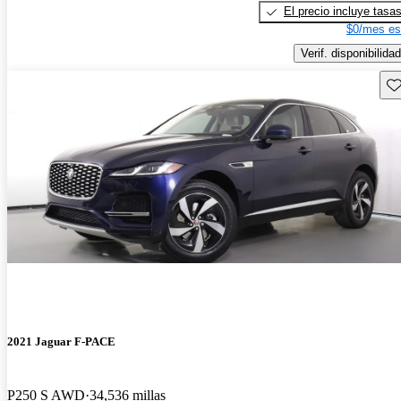
El precio incluye tasa
$0/mes es
Verif. disponibilidad
Gu
2021 Jaguar F-PACE
P250 S AWD
34,536 millas