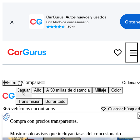
CarGurus: Autos nuevos y usados
Obtene
Con Modo de concesionario
150K+
Autos Jaguar usados en venta cerca de
Tucson, AZ
Compara
Filtro (1)
Ordenar
Jaguar
Año
A 50 millas de distancia
Millaje
Color
Transmisión
Borrar todo
365 vehículos encontrados
Guardar búsque
Compra con precios transparentes.
Mostrar solo avisos que incluyan tasas del concesionario