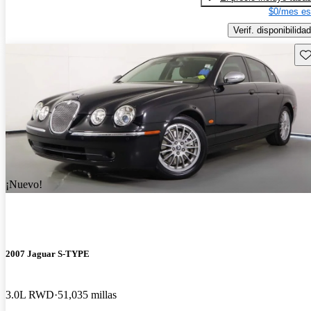
$0/mes es
Verif. disponibilidad
Gu
¡Nuevo!
2007 Jaguar S-TYPE
3.0L RWD
51,035 millas