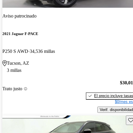
Aviso patrocinado
2021 Jaguar F-PACE
P250 S AWD
34,536 millas
Tucson, AZ
3 millas
$30,0
Trato justo
El precio incluye tasa
$0/mes es
Verif. disponibilidad
Gu