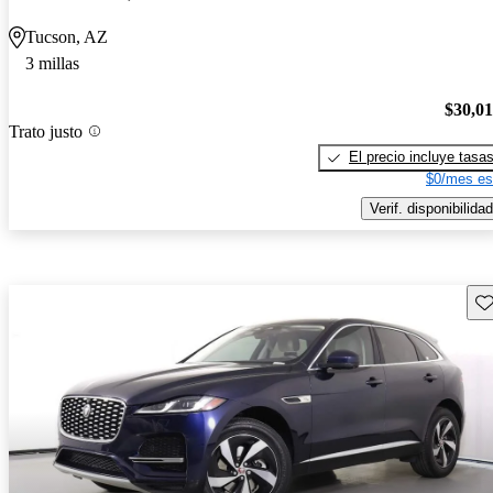
Tucson, AZ
3 millas
$30,0
Trato justo
El precio incluye tasa
$0/mes es
Verif. disponibilidad
Gu