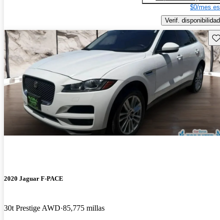
$0/mes es
Verif. disponibilidad
Gu
2020 Jaguar F-PACE
30t Prestige AWD
85,775 millas