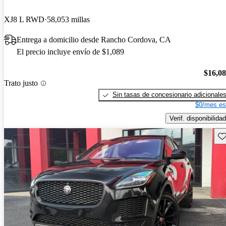
XJ8 L RWD
58,053 millas
Entrega a domicilio desde Rancho Cordova, CA
El precio incluye envío de $1,089
$16,0
Trato justo
Sin tasas de concesionario adicionale
$0/mes es
Verif. disponibilidad
Gu