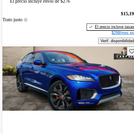
El precio incluye envío de $276
$15,1
Trato justo
El precio incluye tasa
$298/mes es
Verif. disponibilidad
Gu