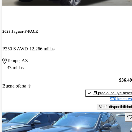
2023 Jaguar F-PACE
P250 S AWD
12,266 millas
Tempe, AZ
33 millas
$36,4
Buena oferta
El precio incluye tasa
$701/mes es
Verif. disponibilidad
Gu