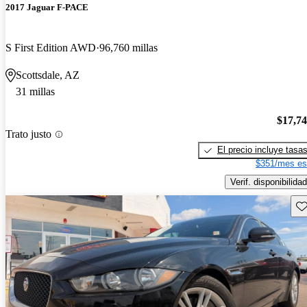
2017 Jaguar F-PACE
S First Edition AWD
96,760 millas
Scottsdale, AZ
31 millas
$17,7
Trato justo
El precio incluye tasa
$351/mes es
Verif. disponibilidad
Gu