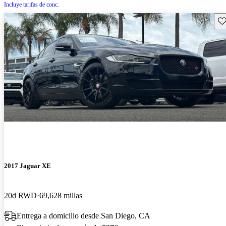
Incluye tarifas de conc.
Gu
2017 Jaguar XE
20d RWD
69,628 millas
Entrega a domicilio desde San Diego, CA