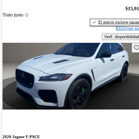
$15,9
Trato justo
El precio incluye tasa
$312/mes es
Verif. disponibilidad
Gu
2020 Jaguar F-PACE