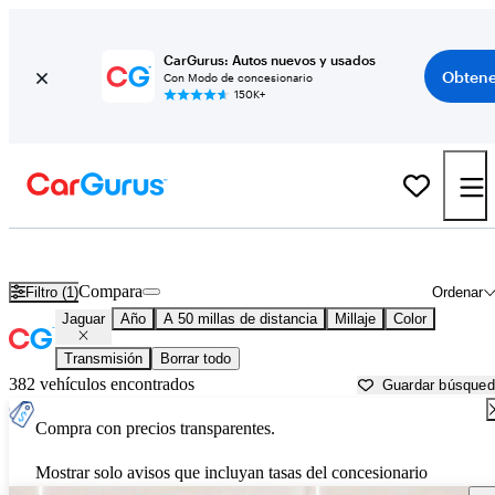
CarGurus: Autos nuevos y usados
Obtene
Con Modo de concesionario
150K+
Autos Jaguar usados en venta cerca de
Surprise, AZ
Compara
Filtro (1)
Ordenar
Jaguar
Año
A 50 millas de distancia
Millaje
Color
Transmisión
Borrar todo
382 vehículos encontrados
Guardar búsque
Compra con precios transparentes.
Mostrar solo avisos que incluyan tasas del concesionario