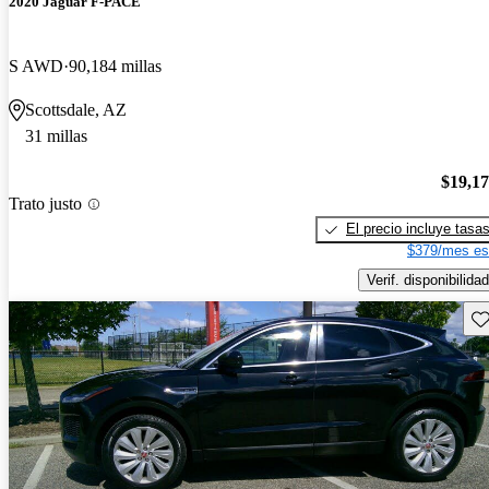
2020 Jaguar F-PACE
S AWD
90,184 millas
Scottsdale, AZ
31 millas
$19,1
Trato justo
El precio incluye tasa
$379/mes es
Verif. disponibilidad
Gu