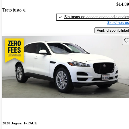
$14,8
Trato justo
Sin tasas de concesionario adicionale
$293/mes es
Verif. disponibilidad
Gu
2020 Jaguar F-PACE