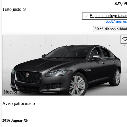
$27,0
Trato justo
El precio incluye tasa
$531/mes es
Verif. disponibilidad
Gu
¡Nuevo!
Aviso patrocinado
2016 Jaguar XF