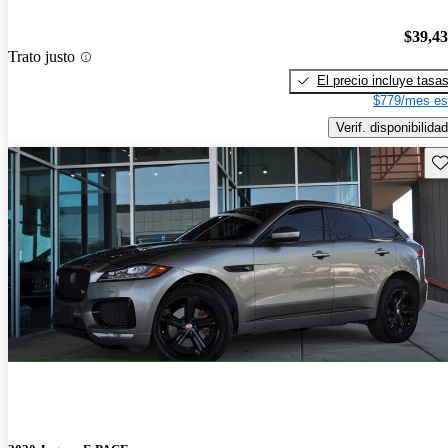
$39,4
Trato justo
El precio incluye tasa
$779/mes es
Verif. disponibilidad
Gu