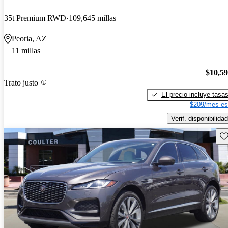
35t Premium RWD
109,645 millas
Peoria, AZ
11 millas
$10,5
Trato justo
El precio incluye tasa
$209/mes es
Verif. disponibilidad
Gu