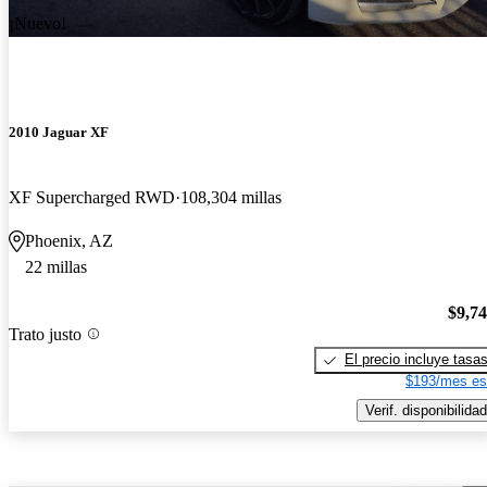
¡Nuevo!
2010 Jaguar XF
XF Supercharged RWD
108,304 millas
Phoenix, AZ
22 millas
$9,7
Trato justo
El precio incluye tasa
$193/mes es
Verif. disponibilidad