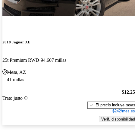
2018 Jaguar XE
25t Premium RWD
94,607 millas
Mesa, AZ
41 millas
$12,2
Trato justo
El precio incluye tasa
$242/mes es
Verif. disponibilidad