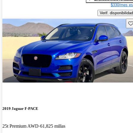
$330/mes es
Verif. disponibilidad
Gu
2019 Jaguar F-PACE
25t Premium AWD
61,825 millas