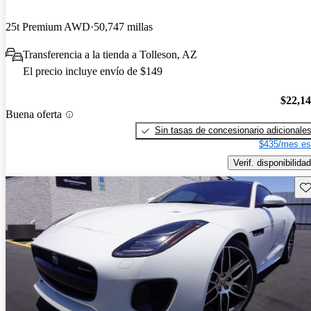
25t Premium AWD
50,747 millas
Transferencia a la tienda a Tolleson, AZ
El precio incluye envío de $149
$22,1
Buena oferta
Sin tasas de concesionario adicionale
$435/mes es
Verif. disponibilidad
Gu