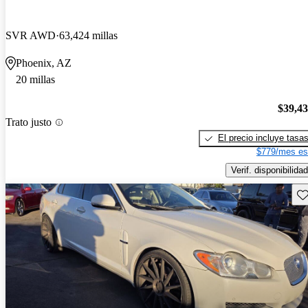
SVR AWD
63,424 millas
Phoenix, AZ
20 millas
$39,4
Trato justo
El precio incluye tasa
$779/mes es
Verif. disponibilidad
Gu