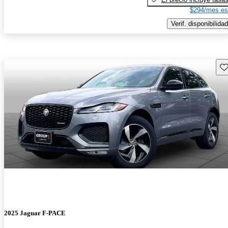
$294/mes es
Verif. disponibilidad
Gu
2025 Jaguar F-PACE