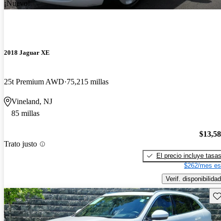
¡Nuevo!
2018 Jaguar XE
25t Premium AWD
75,215 millas
Vineland, NJ
85 millas
$13,5
Trato justo
El precio incluye tasa
$262/mes es
Verif. disponibilidad
Gu