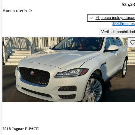
$35,2
Buena oferta
El precio incluye tasa
$680/mes es
Verif. disponibilidad
Gu
2018 Jaguar F-PACE