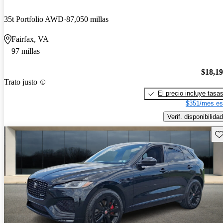
35t Portfolio AWD
87,050 millas
Fairfax, VA
97 millas
$18,1
Trato justo
El precio incluye tasa
$351/mes es
Verif. disponibilidad
Gu