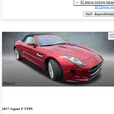
El precio incluye tasa
$723/mes es
Verif. disponibilidad
Gu
¡Nuevo!
2017 Jaguar F-TYPE