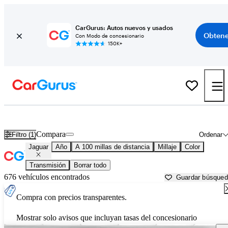
CarGurus: Autos nuevos y usados
Obtene
Con Modo de concesionario
150K+
Autos Jaguar usados en venta cerca de
Salisbury, MD
Compara
Filtro (1)
Ordenar
Jaguar
Año
A 100 millas de distancia
Millaje
Color
Transmisión
Borrar todo
676 vehículos encontrados
Guardar búsque
Compra con precios transparentes.
Mostrar solo avisos que incluyan tasas del concesionario