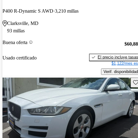
P400 R-Dynamic S AWD
3,210 millas
Clarksville, MD
93 millas
Buena oferta
$60,8
El precio incluye tasa
Usado certificado
$1,122/mes es
Verif. disponibilidad
Gu