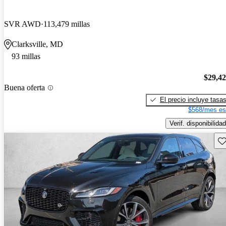
SVR AWD
113,479 millas
Clarksville, MD
93 millas
$29,4
Buena oferta
El precio incluye tasa
$568/mes es
Verif. disponibilidad
Gu