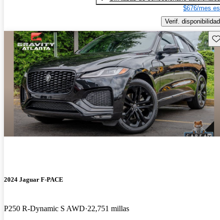
$676/mes es
Verif. disponibilidad
Gu
2024 Jaguar F-PACE
P250 R-Dynamic S AWD
22,751 millas