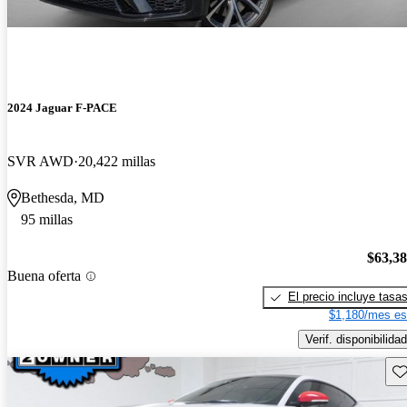
2024 Jaguar F-PACE
SVR AWD
20,422 millas
Bethesda, MD
95 millas
$63,3
Buena oferta
El precio incluye tasa
$1,180/mes es
Verif. disponibilidad
Gu