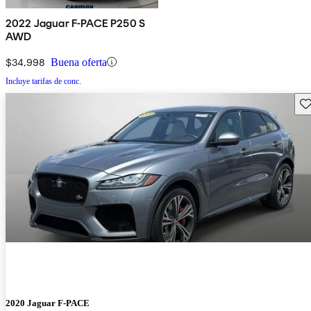
2022 Jaguar F-PACE P250 S
AWD
$34,998
Buena oferta
Incluye tarifas de conc.
Gu
2020 Jaguar F-PACE