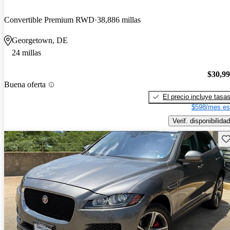
Convertible Premium RWD
38,886 millas
Georgetown, DE
24 millas
$30,9
Buena oferta
El precio incluye tasa
$598/mes es
Verif. disponibilidad
Gu