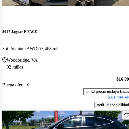
2017 Jaguar F-PACE
35t Premium AWD
53,468 millas
Woodbridge, VA
92 millas
$16,0
Buena oferta
El precio incluye tasa
$311/mes es
Verif. disponibilidad
Gu