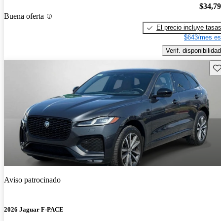
$34,7
Buena oferta
El precio incluye tasa
$643/mes es
Verif. disponibilidad
Gu
Aviso patrocinado
2026 Jaguar F-PACE