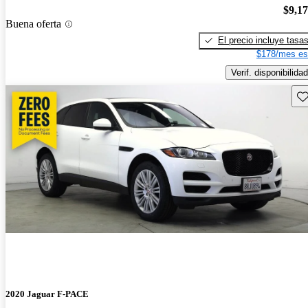
$9,1
Buena oferta
El precio incluye tasa
$178/mes es
Verif. disponibilidad
Gu
2020 Jaguar F-PACE