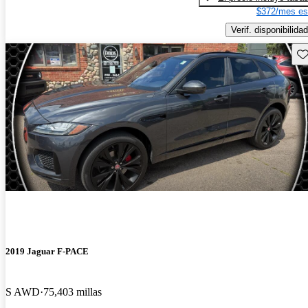
$372/mes es
Verif. disponibilidad
Gu
2019 Jaguar F-PACE
S AWD
75,403 millas