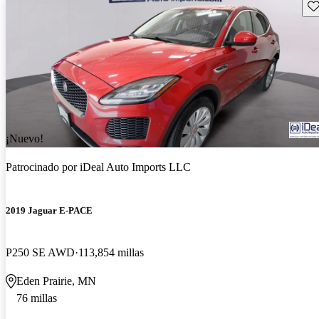
Gu
¡Nuevo!
Patrocinado por
iDeal Auto Imports LLC
2019 Jaguar E-PACE
P250 SE AWD
113,854 millas
Eden Prairie, MN
76 millas