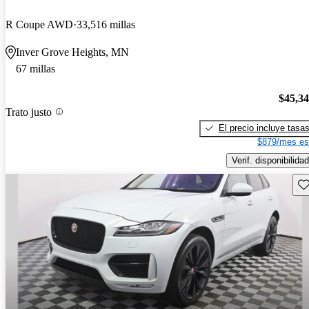
R Coupe AWD
33,516 millas
Inver Grove Heights, MN
67 millas
$45,3
Trato justo
El precio incluye tasa
$879/mes es
Verif. disponibilidad
Gu