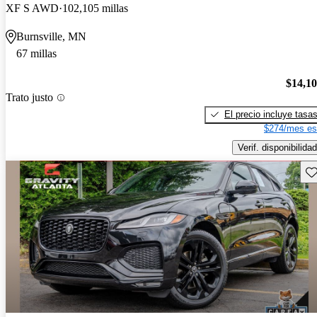
XF S AWD
102,105 millas
Burnsville, MN
67 millas
$14,1
Trato justo
El precio incluye tasa
$274/mes es
Verif. disponibilidad
Gu