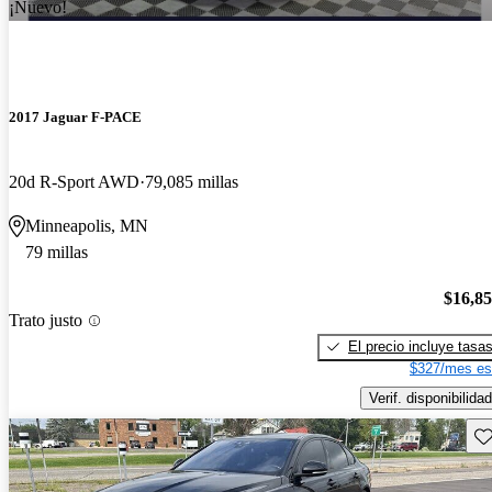
¡Nuevo!
2017 Jaguar F-PACE
20d R-Sport AWD
79,085 millas
Minneapolis, MN
79 millas
$16,8
Trato justo
El precio incluye tasa
$327/mes es
Verif. disponibilidad
Gu