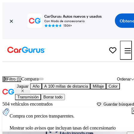
CarGurus: Autos nuevos y usados
Obtene
Con Modo de concesionario
150K+
Autos Jaguar usados en venta cerca de
Rochester, MN
Compara
Filtro (1)
Ordenar
Jaguar
Año
A 100 millas de distancia
Millaje
Color
Transmisión
Borrar todo
504 vehículos encontrados
Guardar búsque
Compra con precios transparentes.
Mostrar solo avisos que incluyan tasas del concesionario