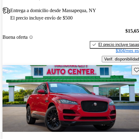
Entrega a domicilio desde Massapequa, NY
El precio incluye envío de $500
$15,6
Buena oferta
El precio incluye tasa
$304/mes es
Verif. disponibilidad
Gu