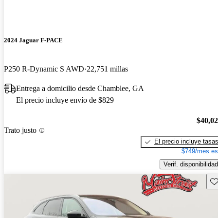
2024 Jaguar F-PACE
P250 R-Dynamic S AWD
22,751 millas
Entrega a domicilio desde Chamblee, GA
El precio incluye envío de $829
$40,0
Trato justo
El precio incluye tasa
$749/mes es
Verif. disponibilidad
Gu