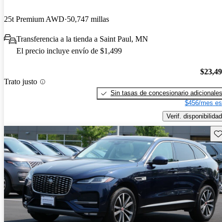
25t Premium AWD
50,747 millas
Transferencia a la tienda a Saint Paul, MN
El precio incluye envío de $1,499
$23,4
Trato justo
Sin tasas de concesionario adicionale
$456/mes es
Verif. disponibilidad
Gu