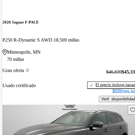
2026 Jaguar F-PACE
P250 R-Dynamic S AWD
18,569 millas
Minneapolis, MN
70 millas
Gran oferta
$46,839
$45,3
El precio incluye tasa
Usado certificado
$839/mes es
Verif. disponibilidad
Gu