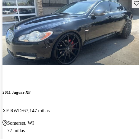
Gu
2011 Jaguar XF
XF RWD
67,147 millas
Somerset, WI
77 millas