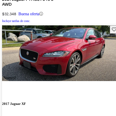
AWD
$32,348
Buena oferta
Incluye tarifas de conc.
Gu
¡Nuevo!
2017 Jaguar XF