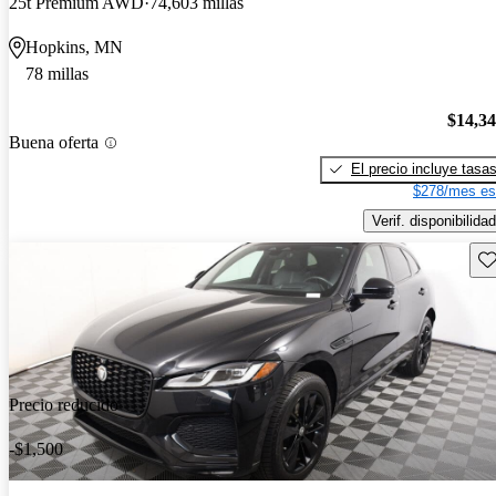
25t Premium AWD
74,603 millas
Hopkins, MN
78 millas
$14,3
Buena oferta
El precio incluye tasa
$278/mes es
Verif. disponibilidad
Gu
Precio reducido
-$1,500