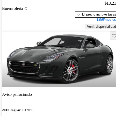
$13,2
Buena oferta
El precio incluye tasa
$256/mes es
Verif. disponibilidad
Gu
Aviso patrocinado
2016 Jaguar F-TYPE