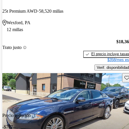
25t Premium AWD
58,520 millas
Wexford, PA
12 millas
$18,3
Trato justo
El precio incluye tasa
$358/mes es
Verif. disponibilidad
Gu
Precio reducido
-$777