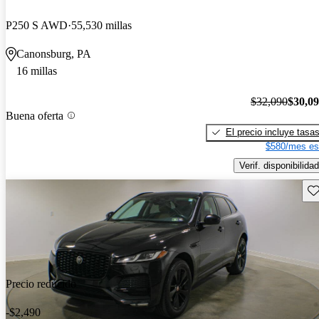
P250 S AWD
55,530 millas
Canonsburg, PA
16 millas
$32,090
$30,0
Buena oferta
El precio incluye tasa
$580/mes es
Verif. disponibilidad
Gu
Precio reducido
-$2,490