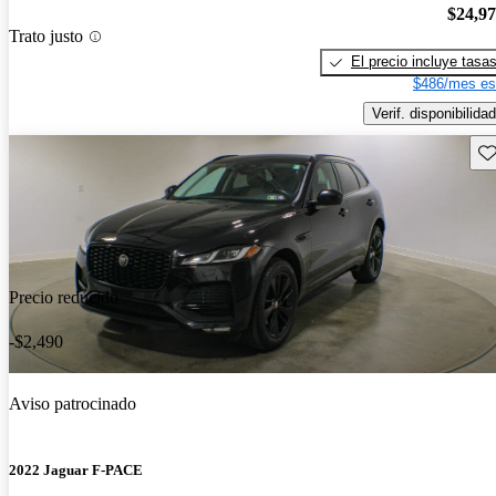
$24,9
Trato justo
El precio incluye tasa
$486/mes es
Verif. disponibilidad
Gu
Precio reducido
-$2,490
Aviso patrocinado
2022 Jaguar F-PACE