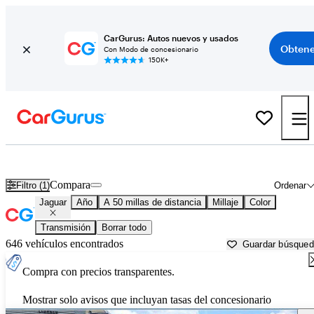
CarGurus: Autos nuevos y usados
Obtene
Con Modo de concesionario
150K+
Autos Jaguar usados en venta cerca de
Pittsburgh, PA
Compara
Filtro (1)
Ordenar
Jaguar
Año
A 50 millas de distancia
Millaje
Color
Transmisión
Borrar todo
646 vehículos encontrados
Guardar búsque
Compra con precios transparentes.
Mostrar solo avisos que incluyan tasas del concesionario