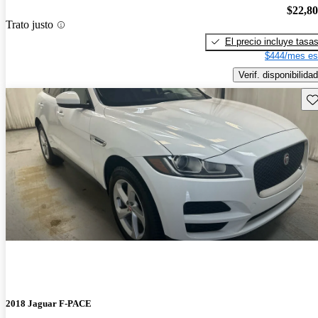
$22,8
Trato justo
El precio incluye tasa
$444/mes es
Verif. disponibilidad
Gu
2018 Jaguar F-PACE