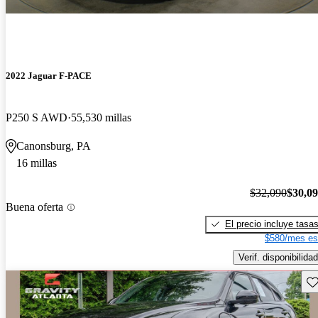
2022 Jaguar F-PACE
P250 S AWD
55,530 millas
Canonsburg, PA
16 millas
$32,090
$30,0
Buena oferta
El precio incluye tasa
$580/mes es
Verif. disponibilidad
Gu