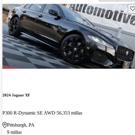
Gu
2024 Jaguar XF
P300 R-Dynamic SE AWD
56,353 millas
Pittsburgh, PA
9 millas