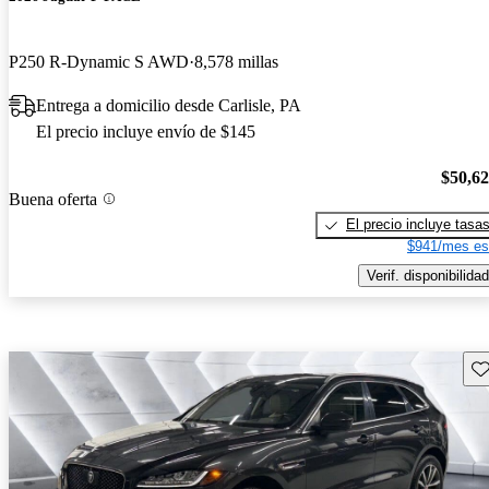
P250 R-Dynamic S AWD
8,578 millas
Entrega a domicilio desde Carlisle, PA
El precio incluye envío de $145
$50,6
Buena oferta
El precio incluye tasa
$941/mes es
Verif. disponibilidad
Gu