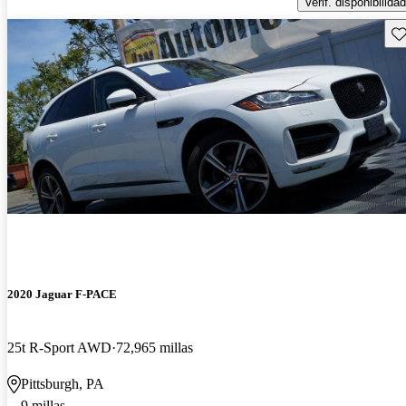
Verif. disponibilidad
Gu
2020 Jaguar F-PACE
25t R-Sport AWD
72,965 millas
Pittsburgh, PA
9 millas