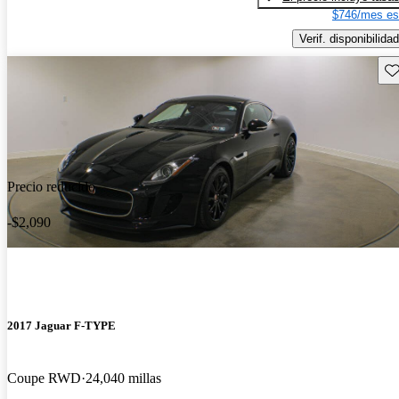
$746/mes es
Verif. disponibilidad
Gu
Precio reducido
-$2,090
2017 Jaguar F-TYPE
Coupe RWD
24,040 millas