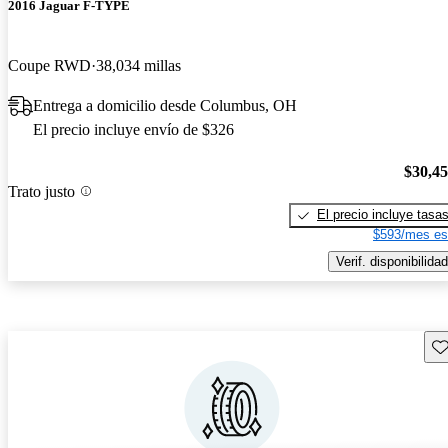
2016 Jaguar F-TYPE
Coupe RWD
38,034 millas
Entrega a domicilio desde Columbus, OH
El precio incluye envío de $326
$30,4
Trato justo
El precio incluye tasa
$593/mes es
Verif. disponibilidad
Gu