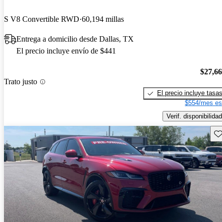
S V8 Convertible RWD
60,194 millas
Entrega a domicilio desde Dallas, TX
El precio incluye envío de $441
$27,6
Trato justo
El precio incluye tasa
$554/mes es
Verif. disponibilidad
Gu