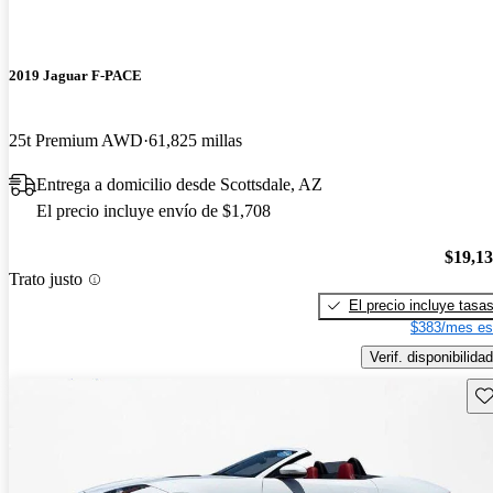
2019 Jaguar F-PACE
25t Premium AWD
61,825 millas
Entrega a domicilio desde Scottsdale, AZ
El precio incluye envío de $1,708
$19,1
Trato justo
El precio incluye tasa
$383/mes es
Verif. disponibilidad
Gu