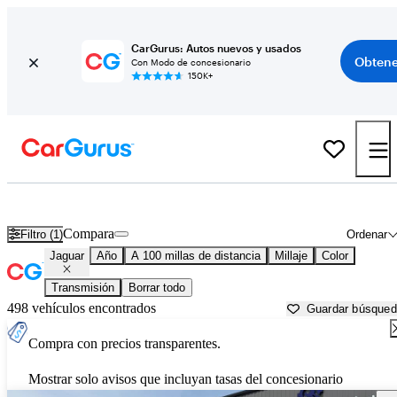
CarGurus: Autos nuevos y usados
Obtene
Con Modo de concesionario
150K+
Autos Jaguar usados en venta cerca de
Pine Bluff, AR
Compara
Filtro (1)
Ordenar
Jaguar
Año
A 100 millas de distancia
Millaje
Color
Transmisión
Borrar todo
498 vehículos encontrados
Guardar búsque
Compra con precios transparentes.
Mostrar solo avisos que incluyan tasas del concesionario