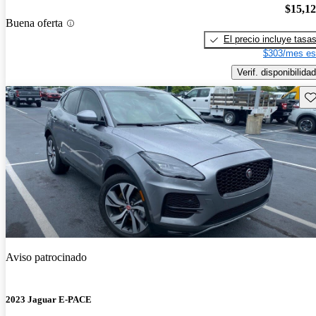
$15,1
Buena oferta
El precio incluye tasa
$303/mes es
Verif. disponibilidad
Gu
Aviso patrocinado
2023 Jaguar E-PACE