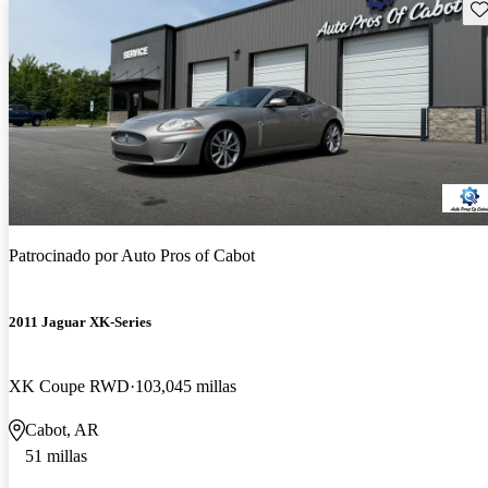
Gu
Patrocinado por
Auto Pros of Cabot
2011 Jaguar XK-Series
XK Coupe RWD
103,045 millas
Cabot, AR
51 millas