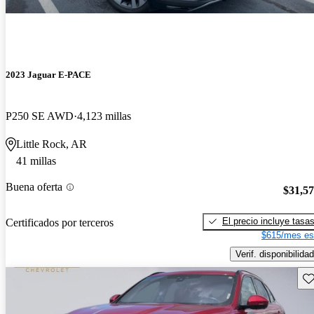
2023 Jaguar E-PACE
P250 SE AWD
4,123 millas
Little Rock, AR
41 millas
Buena oferta
$31,5
El precio incluye tasa
Certificados por terceros
$615/mes es
Verif. disponibilidad
Gu