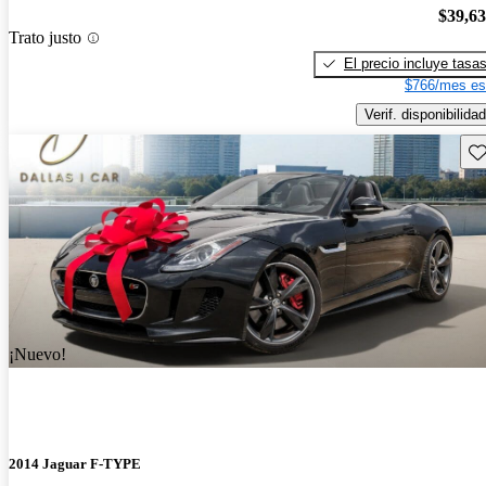
$39,6
Trato justo
El precio incluye tasa
$766/mes es
Verif. disponibilidad
Gu
¡Nuevo!
2014 Jaguar F-TYPE