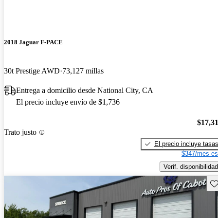
2018 Jaguar F-PACE
30t Prestige AWD
73,127 millas
Entrega a domicilio desde National City, CA
El precio incluye envío de $1,736
$17,3
Trato justo
El precio incluye tasa
$347/mes es
Verif. disponibilidad
Gu