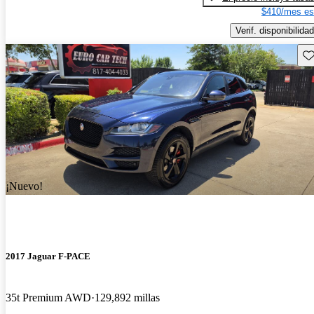
$410/mes es
Verif. disponibilidad
Gu
¡Nuevo!
2017 Jaguar F-PACE
35t Premium AWD
129,892 millas