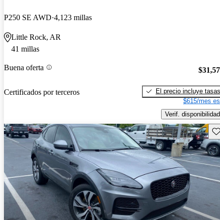
P250 SE AWD
4,123 millas
Little Rock, AR
41 millas
Buena oferta
$31,5
El precio incluye tasa
Certificados por terceros
$615/mes es
Verif. disponibilidad
Gu