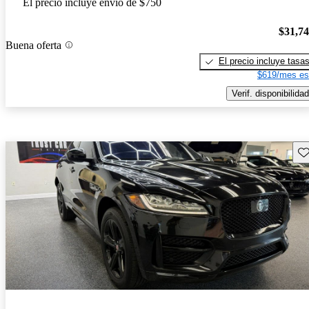
El precio incluye envío de $750
$31,7
Buena oferta
El precio incluye tasa
$619/mes es
Verif. disponibilidad
Gu