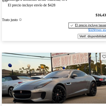
El precio incluye envío de $428
$16,4
Trato justo
El precio incluye tasa
$329/mes es
Verif. disponibilidad
Gu