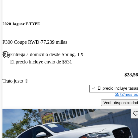
2020 Jaguar F-TYPE
P300 Coupe RWD
77,239 millas
Entrega a domicilio desde Spring, TX
El precio incluye envío de $531
$28,5
Trato justo
El precio incluye tasa
$572/mes es
Verif. disponibilidad
Gu