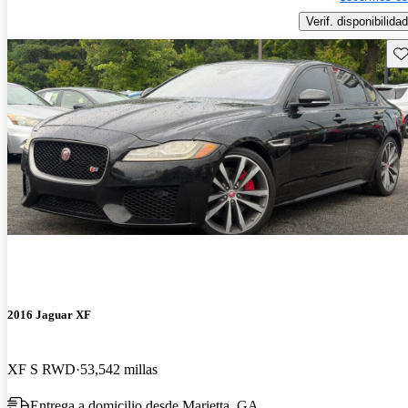
Verif. disponibilidad
Gu
2016 Jaguar XF
XF S RWD
53,542 millas
Entrega a domicilio desde Marietta, GA