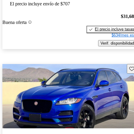
El precio incluye envío de $707
$31,6
Buena oferta
El precio incluye tasa
$634/mes es
Verif. disponibilidad
Gu