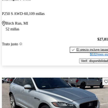
P250 S AWD
60,109 millas
Birch Run, MI
52 millas
$27,8
Trato justo
El precio incluye tasa
$532/mes es
Verif. disponibilidad
Gu