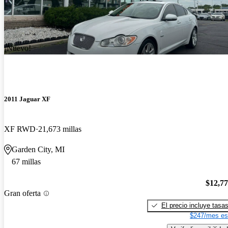
¡Nuevo!
2011 Jaguar XF
XF RWD
21,673 millas
Garden City, MI
67 millas
$12,7
Gran oferta
El precio incluye tasa
$247/mes es