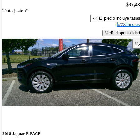
$37,4
Trato justo
El precio incluye tasa
$722/mes es
Verif. disponibilidad
Gu
2018 Jaguar E-PACE