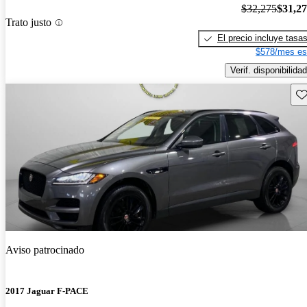
$32,275
$31,2
Trato justo
El precio incluye tasa
$578/mes es
Verif. disponibilidad
Gu
Aviso patrocinado
2017 Jaguar F-PACE