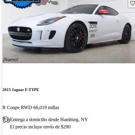
Gu
¡Nuevo!
2015 Jaguar F-TYPE
R Coupe RWD
66,019 millas
Entrega a domicilio desde Hamburg, NY
El precio incluye envío de $290