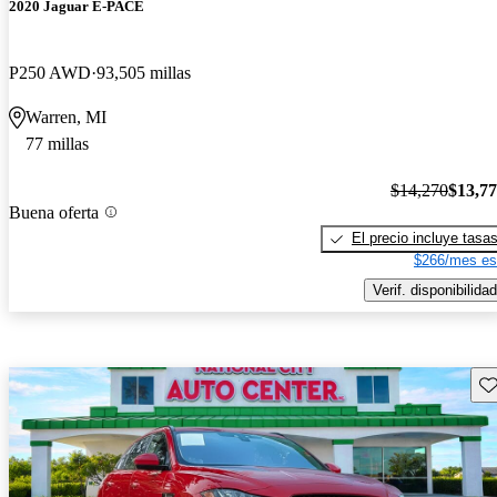
2020 Jaguar E-PACE
P250 AWD
93,505 millas
Warren, MI
77 millas
$14,270
$13,7
Buena oferta
El precio incluye tasa
$266/mes es
Verif. disponibilidad
Gu