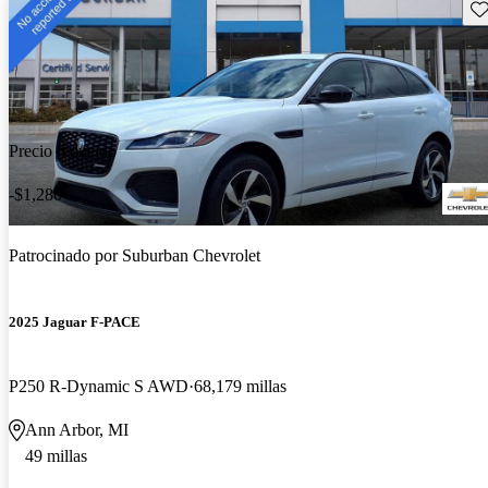
Gu
Precio reducido
-$1,280
Patrocinado por
Suburban Chevrolet
2025 Jaguar F-PACE
P250 R-Dynamic S AWD
68,179 millas
Ann Arbor, MI
49 millas