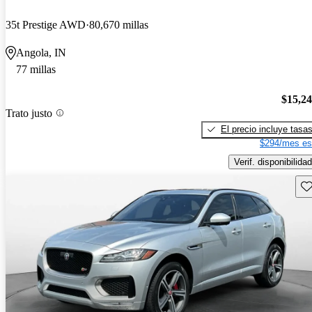
35t Prestige AWD
80,670 millas
Angola, IN
77 millas
$15,2
Trato justo
El precio incluye tasa
$294/mes es
Verif. disponibilidad
Gu