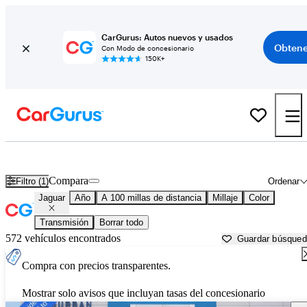
CarGurus: Autos nuevos y usados
Obtene
Con Modo de concesionario
150K+
Autos Jaguar usados en venta cerca de
Lansing, MI
Compara
Filtro (1)
Ordenar
Jaguar
Año
A 100 millas de distancia
Millaje
Color
Transmisión
Borrar todo
572 vehículos encontrados
Guardar búsque
Compra con precios transparentes.
Mostrar solo avisos que incluyan tasas del concesionario