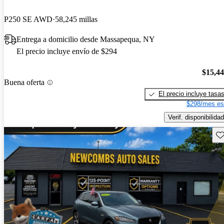
P250 SE AWD
58,245 millas
Entrega a domicilio desde Massapequa, NY
El precio incluye envío de $294
$15,4
Buena oferta
El precio incluye tasa
$298/mes es
Verif. disponibilidad
Gu