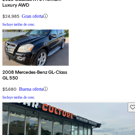
Luxury AWD
$24,985
Gran oferta
Incluye tarifas de conc.
2008 Mercedes-Benz GL-Class
GL 550
$5,680
Buena oferta
Incluye tarifas de conc.
Gu