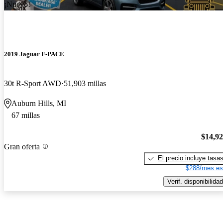
¡Nuevo!
2019 Jaguar F-PACE
30t R-Sport AWD
51,903 millas
Auburn Hills, MI
67 millas
$14,9
Gran oferta
El precio incluye tasa
$288/mes es
Verif. disponibilidad