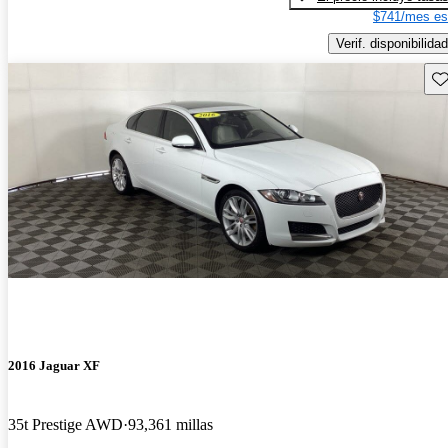
$741/mes es
Verif. disponibilidad
Gu
2016 Jaguar XF
35t Prestige AWD
93,361 millas