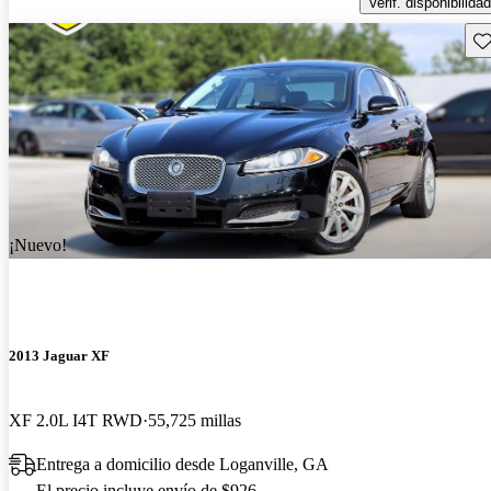
Verif. disponibilidad
Gu
¡Nuevo!
2013 Jaguar XF
XF 2.0L I4T RWD
55,725 millas
Entrega a domicilio desde Loganville, GA
El precio incluye envío de $926