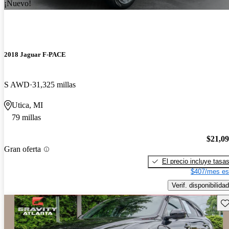
¡Nuevo!
2018 Jaguar F-PACE
S AWD
31,325 millas
Utica, MI
79 millas
$21,0
Gran oferta
El precio incluye tasa
$407/mes es
Verif. disponibilidad
Gu