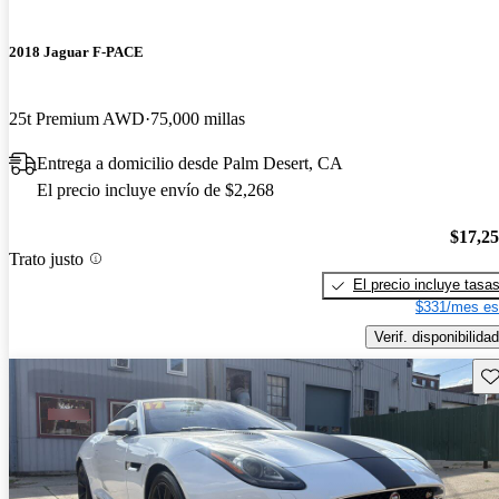
2018 Jaguar F-PACE
25t Premium AWD
75,000 millas
Entrega a domicilio desde Palm Desert, CA
El precio incluye envío de $2,268
$17,2
Trato justo
El precio incluye tasa
$331/mes es
Verif. disponibilidad
Gu