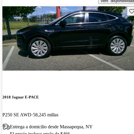
Verif. disponibilidad
Gu
2018 Jaguar E-PACE
P250 SE AWD
58,245 millas
Entrega a domicilio desde Massapequa, NY
El precio incluye envío de $466