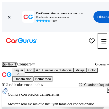
CarGurus: Autos nuevos y usados
Obtene
Con Modo de concesionario
150K+
Autos Jaguar usados en venta cerca de
La Crosse, WI
Compara
Filtro (1)
Ordenar
Jaguar
Año
A 100 millas de distancia
Millaje
Color
Transmisión
Borrar todo
512 vehículos encontrados
Guardar búsque
Compra con precios transparentes.
Mostrar solo avisos que incluyan tasas del concesionario