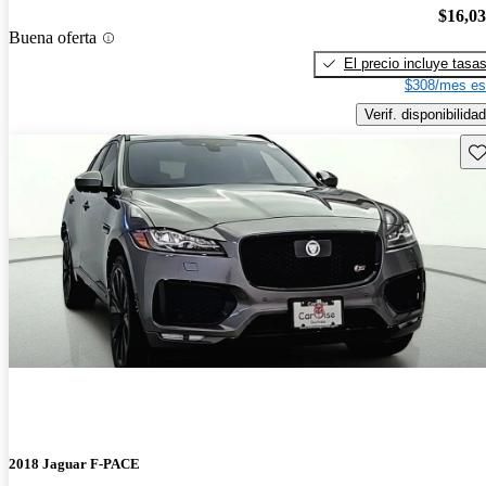
$16,0
Buena oferta
El precio incluye tasa
$308/mes es
Verif. disponibilidad
Gu
2018 Jaguar F-PACE