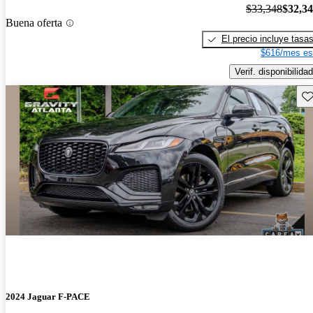
$33,348
$32,3
Buena oferta
El precio incluye tasa
$616/mes es
Verif. disponibilidad
Gu
2024 Jaguar F-PACE