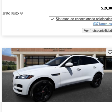
$19,3
Trato justo
Sin tasas de concesionario adicionale
$371/mes es
Verif. disponibilidad
Gu