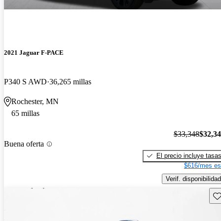
2021 Jaguar F-PACE
P340 S AWD
36,265 millas
Rochester, MN
65 millas
$33,348
$32,3
Buena oferta
El precio incluye tasa
$616/mes es
Verif. disponibilidad
Gu