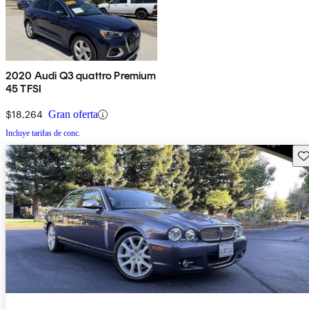
2020 Audi Q3 quattro Premium
45 TFSI
$18,264
Gran oferta
Incluye tarifas de conc.
Gu