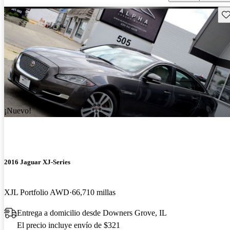
Gu
¡Nuevo!
2016 Jaguar XJ-Series
XJL Portfolio AWD
66,710 millas
Entrega a domicilio desde Downers Grove, IL
El precio incluye envío de $321