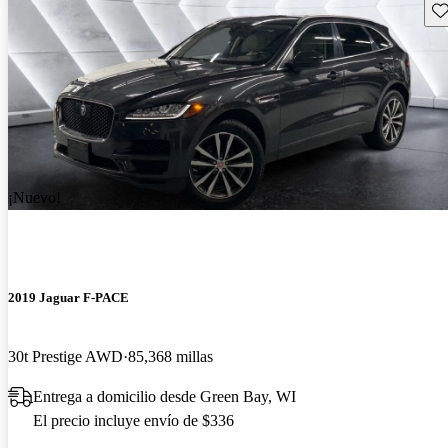
Gu
¡Nuevo!
2019 Jaguar F-PACE
30t Prestige AWD
85,368 millas
Entrega a domicilio desde Green Bay, WI
El precio incluye envío de $336