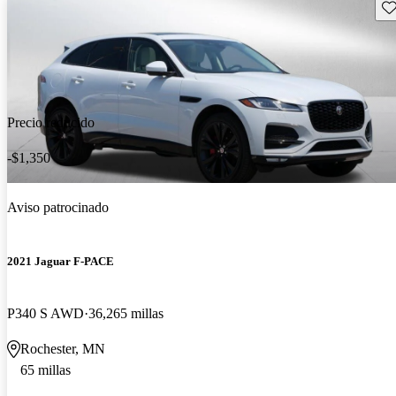
Gu
Precio reducido
-$1,350
Aviso patrocinado
2021 Jaguar F-PACE
P340 S AWD
36,265 millas
Rochester, MN
65 millas