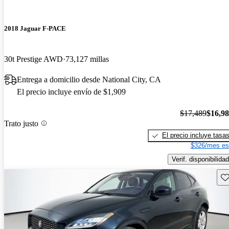
2018 Jaguar F-PACE
30t Prestige AWD
73,127 millas
Entrega a domicilio desde National City, CA
El precio incluye envío de $1,909
$17,489
$16,9
Trato justo
El precio incluye tasa
$326/mes es
Verif. disponibilidad
Gu