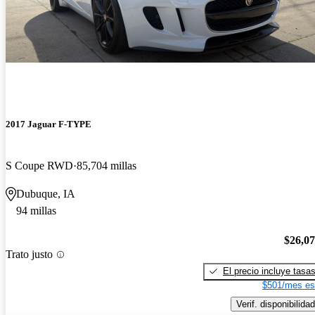
2017 Jaguar F-TYPE
S Coupe RWD
85,704 millas
Dubuque, IA
94 millas
$26,0
Trato justo
El precio incluye tasa
$501/mes es
Verif. disponibilidad