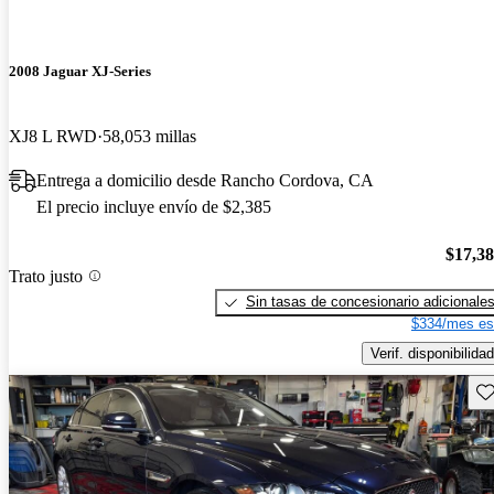
2008 Jaguar XJ-Series
XJ8 L RWD
58,053 millas
Entrega a domicilio desde Rancho Cordova, CA
El precio incluye envío de $2,385
$17,3
Trato justo
Sin tasas de concesionario adicionale
$334/mes es
Verif. disponibilidad
Gu