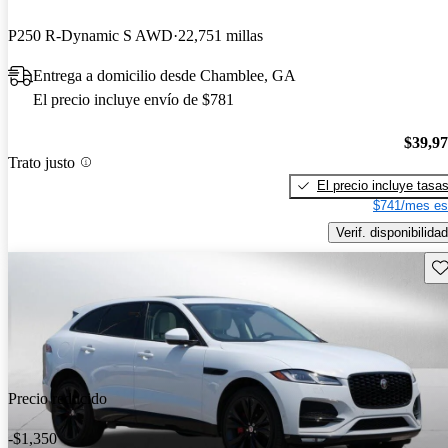
P250 R-Dynamic S AWD
22,751 millas
Entrega a domicilio desde Chamblee, GA
El precio incluye envío de $781
$39,9
Trato justo
El precio incluye tasa
$741/mes es
Verif. disponibilidad
Gu
Precio reducido
-$1,350