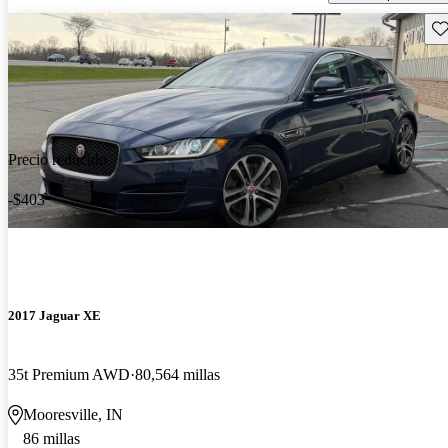
Gu
Precio reducido
-$403
2017 Jaguar XE
35t Premium AWD
80,564 millas
Mooresville, IN
86 millas