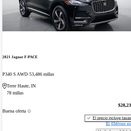
2021 Jaguar F-PACE
P340 S AWD
53,486 millas
Terre Haute, IN
78 millas
$28,2
Buena oferta
El precio incluye tasa
$1,034/mes es