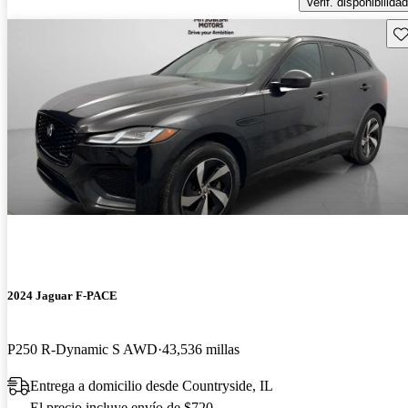
Verif. disponibilidad
Gu
2024 Jaguar F-PACE
P250 R-Dynamic S AWD
43,536 millas
Entrega a domicilio desde Countryside, IL
El precio incluye envío de $720