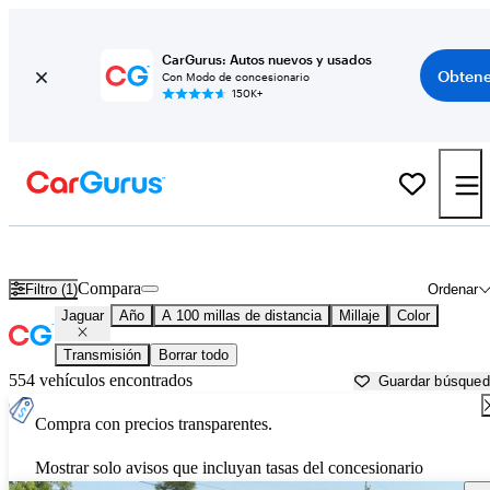
CarGurus: Autos nuevos y usados
Obtene
Con Modo de concesionario
150K+
Autos Jaguar usados en venta cerca de
Jasper, IN
Compara
Filtro (1)
Ordenar
Jaguar
Año
A 100 millas de distancia
Millaje
Color
Transmisión
Borrar todo
554 vehículos encontrados
Guardar búsque
Compra con precios transparentes.
Mostrar solo avisos que incluyan tasas del concesionario