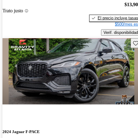
$13,9
Trato justo
El precio incluye tasa
$500/mes es
Verif. disponibilidad
Gu
2024 Jaguar F-PACE