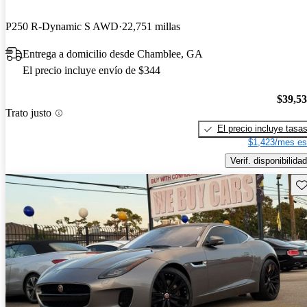
P250 R-Dynamic S AWD
22,751 millas
Entrega a domicilio desde Chamblee, GA
El precio incluye envío de $344
$39,5
Trato justo
El precio incluye tasa
$1,423/mes es
Verif. disponibilidad
Gu