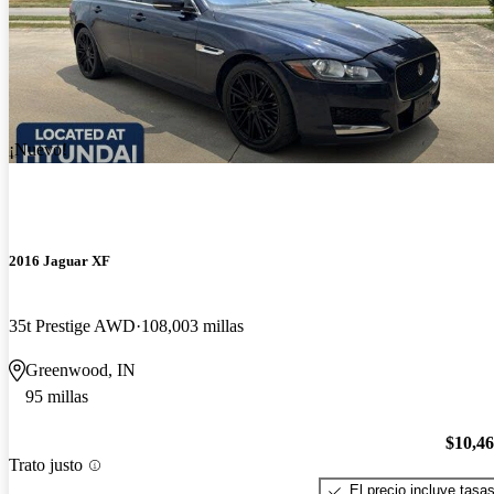
¡Nuevo!
2016 Jaguar XF
35t Prestige AWD
108,003 millas
Greenwood, IN
95 millas
$10,4
Trato justo
El precio incluye tasa