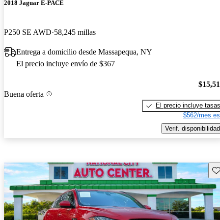
2018 Jaguar E-PACE
P250 SE AWD
58,245 millas
Entrega a domicilio desde Massapequa, NY
El precio incluye envío de $367
$15,5
Buena oferta
El precio incluye tasa
$562/mes es
Verif. disponibilidad
Gu