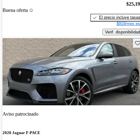
$25,1
Buena oferta
El precio incluye tasa
$919/mes es
Verif. disponibilidad
Gu
Aviso patrocinado
2020 Jaguar F-PACE