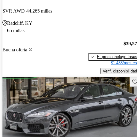
SVR AWD
44,265 millas
Radcliff, KY
65 millas
$39,5
Buena oferta
El precio incluye tasa
$1,488/mes es
Verif. disponibilidad
Gu