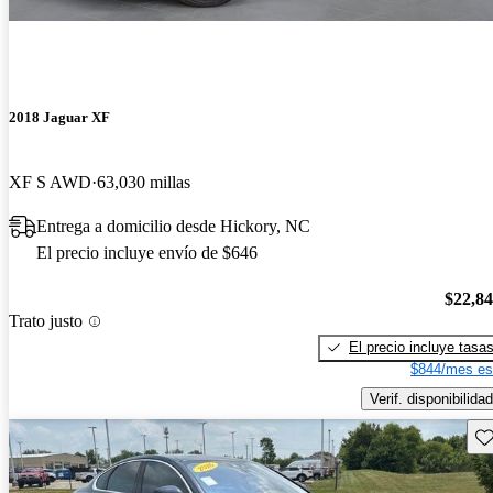
2018 Jaguar XF
XF S AWD
63,030 millas
Entrega a domicilio desde Hickory, NC
El precio incluye envío de $646
$22,8
Trato justo
El precio incluye tasa
$844/mes es
Verif. disponibilidad
Gu