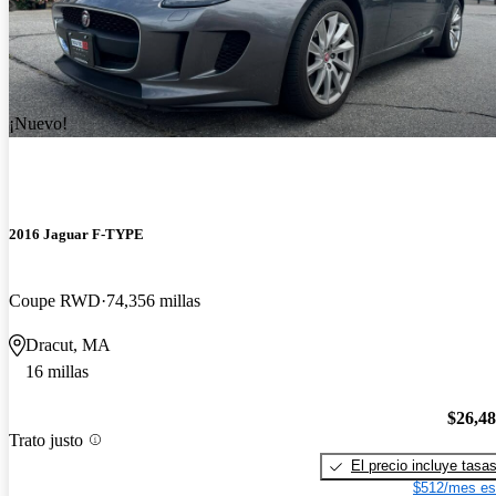
¡Nuevo!
2016 Jaguar F-TYPE
Coupe RWD
74,356 millas
Dracut, MA
16 millas
$26,4
Trato justo
El precio incluye tasa
$512/mes es