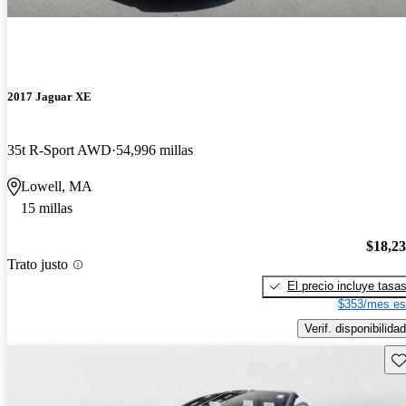
2017 Jaguar XE
35t R-Sport AWD
54,996 millas
Lowell, MA
15 millas
$18,2
Trato justo
El precio incluye tasa
$353/mes es
Verif. disponibilidad
Gu