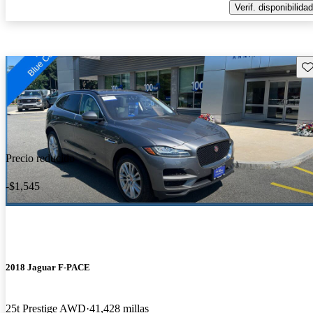
Verif. disponibilidad
Gu
Precio reducido
-$1,545
2018 Jaguar F-PACE
25t Prestige AWD
41,428 millas