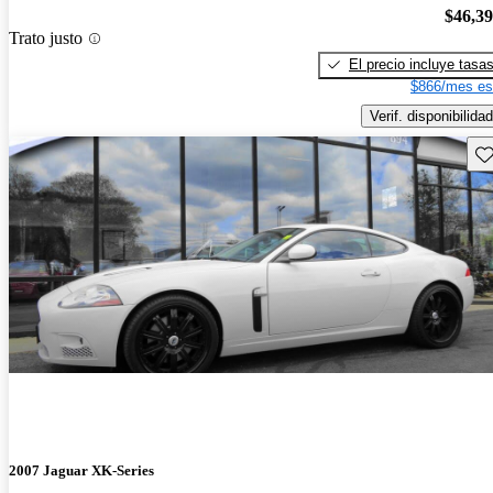
$46,3
Trato justo
El precio incluye tasa
$866/mes es
Verif. disponibilidad
Gu
2007 Jaguar XK-Series