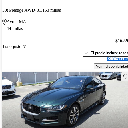
30t Prestige AWD
81,153 millas
Avon, MA
44 millas
$16,8
Trato justo
El precio incluye tasa
$327/mes es
Verif. disponibilidad
Gu