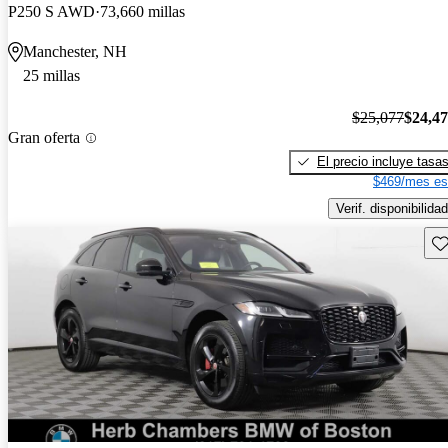
P250 S AWD
73,660 millas
Manchester, NH
25 millas
$25,077
$24,4
Gran oferta
El precio incluye tasa
$469/mes es
Verif. disponibilidad
Gu