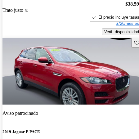
$38,5
Trato justo
El precio incluye tasa
$726/mes es
Verif. disponibilidad
Gu
Aviso patrocinado
2019 Jaguar F-PACE