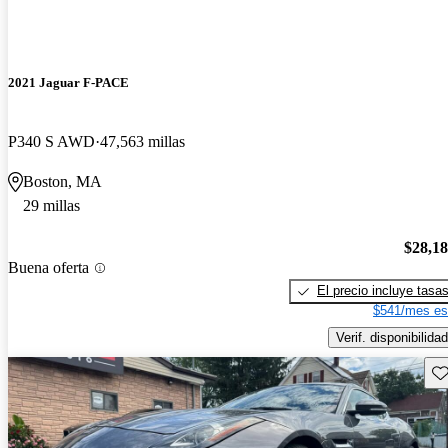
2021 Jaguar F-PACE
P340 S AWD
47,563 millas
Boston, MA
29 millas
$28,1
Buena oferta
El precio incluye tasa
$541/mes es
Verif. disponibilidad
Gu