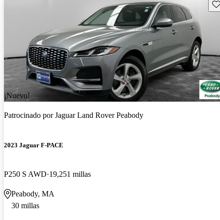
Gu
¡Nuevo!
Patrocinado por
Jaguar Land Rover Peabody
2023 Jaguar F-PACE
P250 S AWD
19,251 millas
Peabody, MA
30 millas