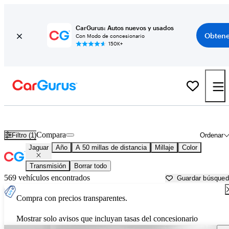
CarGurus: Autos nuevos y usados
Obtene
Con Modo de concesionario
150K+
Autos Jaguar usados en venta cerca de
Groton, MA
Compara
Filtro (1)
Ordenar
Jaguar
Año
A 50 millas de distancia
Millaje
Color
Transmisión
Borrar todo
569 vehículos encontrados
Guardar búsque
Compra con precios transparentes.
Mostrar solo avisos que incluyan tasas del concesionario