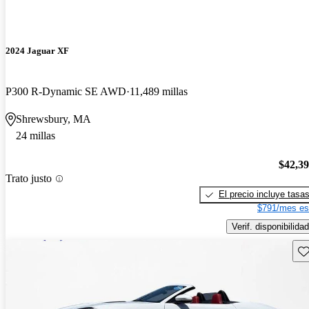
2024 Jaguar XF
P300 R-Dynamic SE AWD
11,489 millas
Shrewsbury, MA
24 millas
$42,3
Trato justo
El precio incluye tasa
$791/mes es
Verif. disponibilidad
Gu