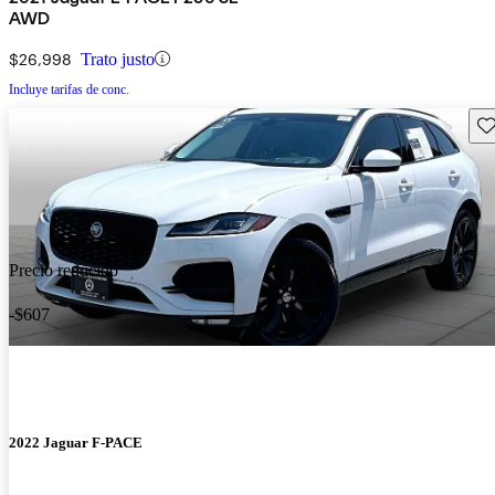
AWD
$26,998
Trato justo
Incluye tarifas de conc.
Gu
Precio reducido
-$607
2022 Jaguar F-PACE