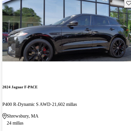
Gu
2024 Jaguar F-PACE
P400 R-Dynamic S AWD
21,602 millas
Shrewsbury, MA
24 millas