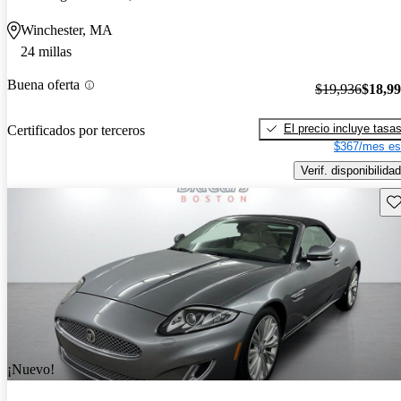
Winchester, MA
24 millas
Buena oferta
$19,936
$18,9
El precio incluye tasa
Certificados por terceros
$367/mes es
Verif. disponibilidad
Gu
¡Nuevo!