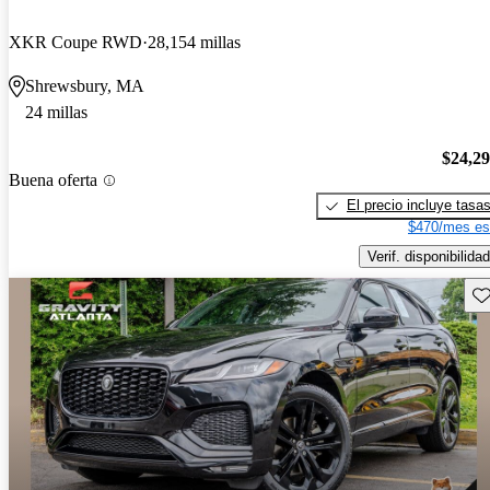
XKR Coupe RWD
28,154 millas
Shrewsbury, MA
24 millas
$24,2
Buena oferta
El precio incluye tasa
$470/mes es
Verif. disponibilidad
Gu