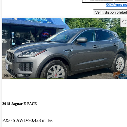
$895/mes es
Verif. disponibilidad
Gu
¡Nuevo!
2018 Jaguar E-PACE
P250 S AWD
90,423 millas