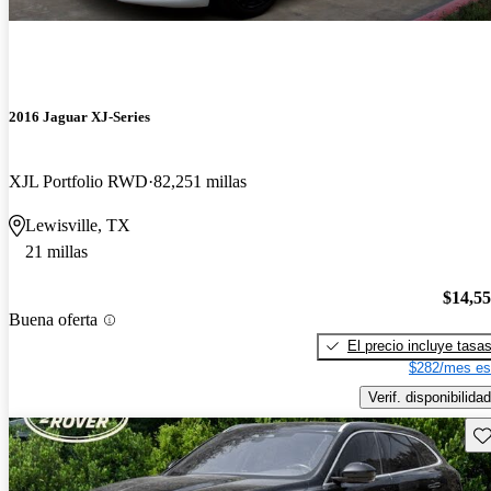
2016 Jaguar XJ-Series
XJL Portfolio RWD
82,251 millas
Lewisville, TX
21 millas
$14,5
Buena oferta
El precio incluye tasa
$282/mes es
Verif. disponibilidad
Gu