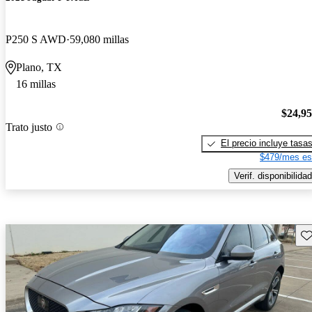
P250 S AWD
59,080 millas
Plano, TX
16 millas
$24,9
Trato justo
El precio incluye tasa
$479/mes es
Verif. disponibilidad
Gu