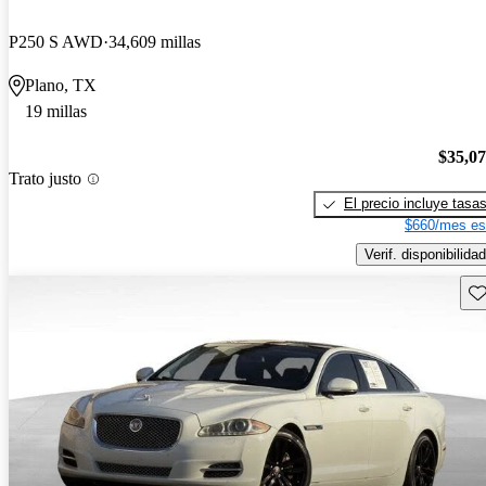
P250 S AWD
34,609 millas
Plano, TX
19 millas
$35,0
Trato justo
El precio incluye tasa
$660/mes es
Verif. disponibilidad
Gu