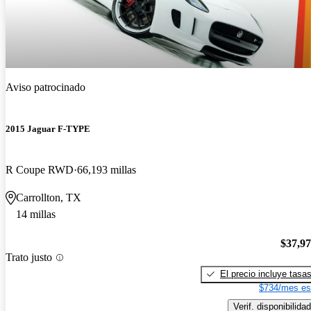
Aviso patrocinado
2015 Jaguar F-TYPE
R Coupe RWD
66,193 millas
Carrollton, TX
14 millas
$37,9
Trato justo
El precio incluye tasa
$734/mes es
Verif. disponibilidad