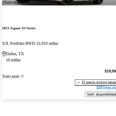
¡Nuevo!
2015 Jaguar XJ-Series
XJL Portfolio RWD
32,910 millas
Dallas, TX
10 millas
$19,9
Trato justo
El precio incluye tasa
$387/mes es
Verif. disponibilidad