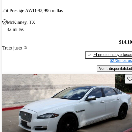
25t Prestige AWD
92,996 millas
McKinney, TX
32 millas
$14,1
Trato justo
El precio incluye tasa
$273/mes es
Verif. disponibilidad
Gu