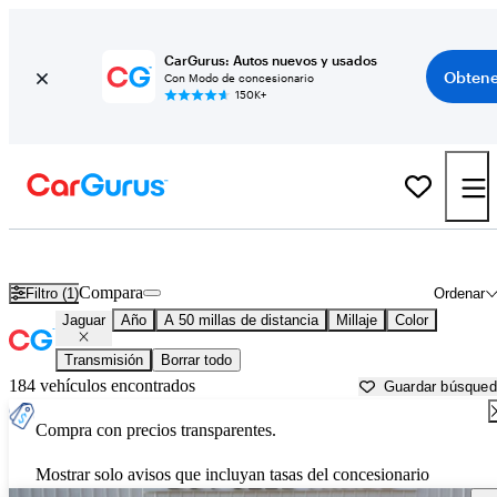
CarGurus: Autos nuevos y usados
Obtene
Con Modo de concesionario
150K+
Autos Jaguar usados en venta cerca de
Dallas, TX
Compara
Filtro (1)
Ordenar
Jaguar
Año
A 50 millas de distancia
Millaje
Color
Transmisión
Borrar todo
184 vehículos encontrados
Guardar búsque
Compra con precios transparentes.
Mostrar solo avisos que incluyan tasas del concesionario