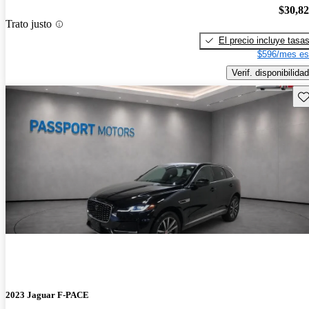
$30,8
Trato justo
El precio incluye tasa
$596/mes es
Verif. disponibilidad
Gu
2023 Jaguar F-PACE