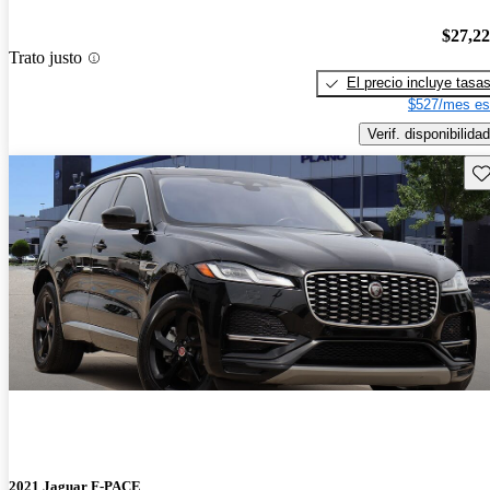
$27,2
Trato justo
El precio incluye tasa
$527/mes es
Verif. disponibilidad
Gu
2021 Jaguar F-PACE