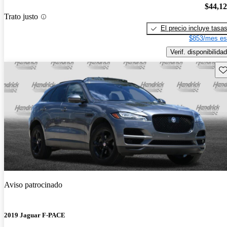
$44,1
Trato justo
El precio incluye tasa
$853/mes es
Verif. disponibilidad
Gu
Aviso patrocinado
2019 Jaguar F-PACE