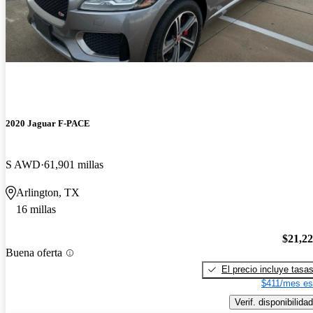
2020 Jaguar F-PACE
S AWD
61,901 millas
Arlington, TX
16 millas
$21,2
Buena oferta
El precio incluye tasa
$411/mes es
Verif. disponibilidad