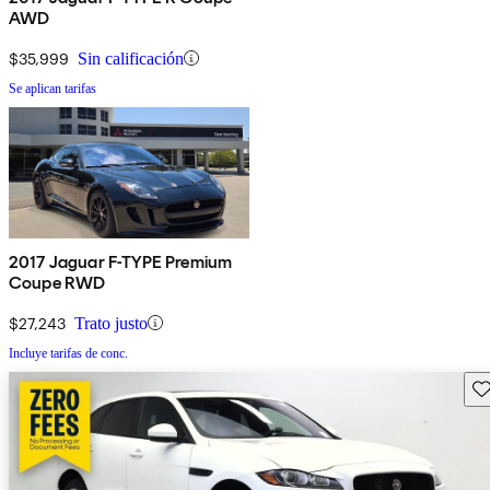
AWD
$35,999
Sin calificación
Se aplican tarifas
2017 Jaguar F-TYPE Premium
Coupe RWD
$27,243
Trato justo
Incluye tarifas de conc.
Gu