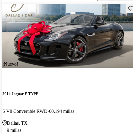
Gu
¡Nuevo!
2014 Jaguar F-TYPE
S V8 Convertible RWD
60,194 millas
Dallas, TX
9 millas