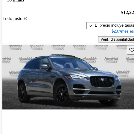
$12,2
Trato justo
El precio incluye tasa
$237/mes es
Verif. disponibilidad
Gu