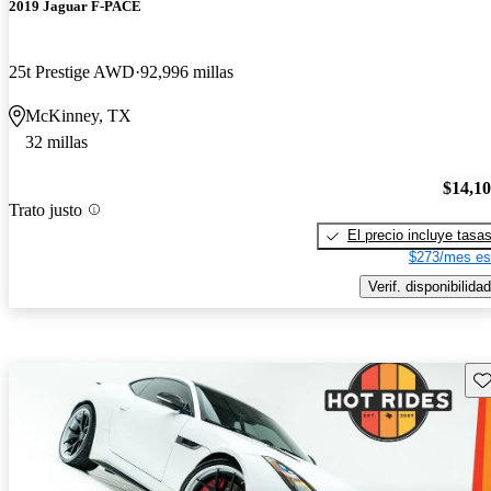
2019 Jaguar F-PACE
25t Prestige AWD
92,996 millas
McKinney, TX
32 millas
$14,1
Trato justo
El precio incluye tasa
$273/mes es
Verif. disponibilidad
Gu