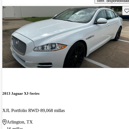
Verif. disponibilidad
Gu
2013 Jaguar XJ-Series
XJL Portfolio RWD
89,068 millas
Arlington, TX
16 millas