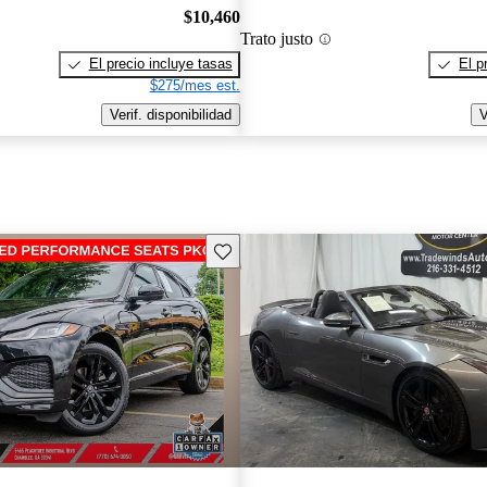
$10,460
Trato justo
El precio incluye tasas
El p
$275/mes est.
Verif. disponibilidad
V
Guarda este Aviso