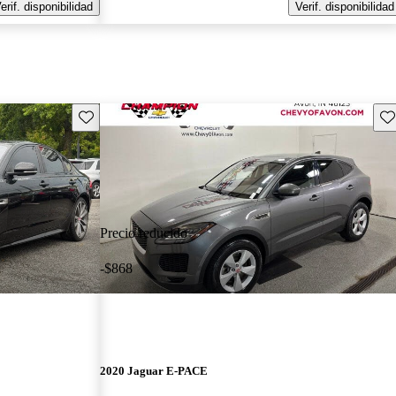
erif. disponibilidad
Verif. disponibilidad
Guarda este Aviso
Gu
Precio reducido
-$868
2020 Jaguar E-PACE