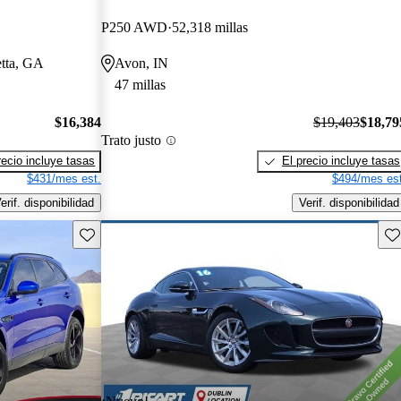
P250 AWD
52,318 millas
etta, GA
Avon, IN
47 millas
$16,384
$19,403
$18,79
Trato justo
recio incluye tasas
El precio incluye tasas
$431/mes est.
$494/mes est
erif. disponibilidad
Verif. disponibilidad
Guarda este Aviso
Gu