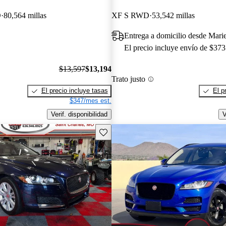
D
80,564 millas
XF S RWD
53,542 millas
Entrega a domicilio desde Mari
El precio incluye envío de $373
$13,597
$13,194
Trato justo
El precio incluye tasas
El p
$347/mes est.
Verif. disponibilidad
V
Guarda este Aviso