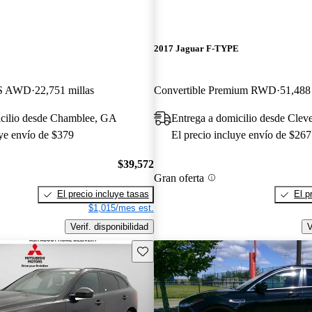
E
2017 Jaguar F-TYPE
 S AWD
22,751 millas
Convertible Premium RWD
51,488 
icilio desde Chamblee, GA
Entrega a domicilio desde Clev
uye envío de $379
El precio incluye envío de $267
$39,572
Gran oferta
El precio incluye tasas
El p
$1,015/mes est.
Verif. disponibilidad
V
Guarda este Aviso