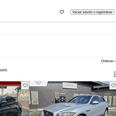
Iniciar sesión o registrarse
Ordenar
nario
Guarda este Aviso
Gu