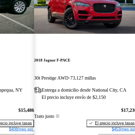
2018 Jaguar F-PACE
30t Prestige AWD
73,127 millas
sapequa, NY
Entrega a domicilio desde National City, CA
El precio incluye envío de $2,150
$15,486
$17,23
Trato justo
recio incluye tasas
El precio incluye tasas
$408/mes est.
$453/mes est