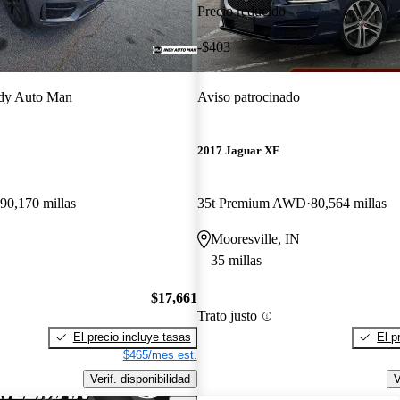
Precio reducido
-$403
dy Auto Man
Aviso patrocinado
E
2017 Jaguar XE
90,170 millas
35t Premium AWD
80,564 millas
Mooresville, IN
35 millas
$17,661
Trato justo
El precio incluye tasas
El p
$465/mes est.
Verif. disponibilidad
V