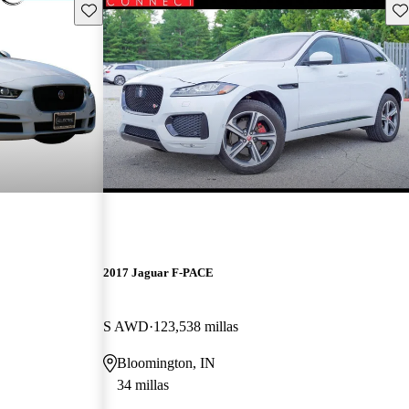
Guarda este Aviso
Gu
2017 Jaguar F-PACE
S AWD
123,538 millas
Bloomington, IN
34 millas