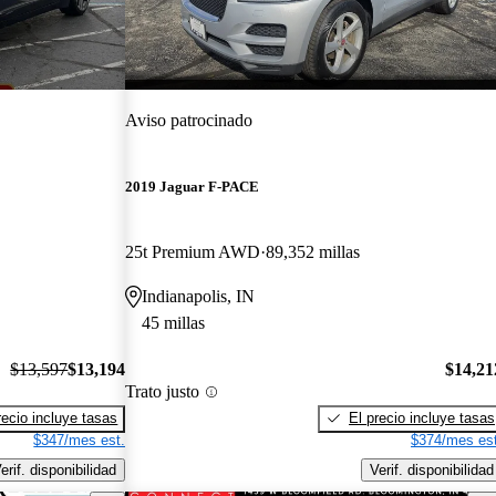
Aviso patrocinado
2019 Jaguar F-PACE
25t Premium AWD
89,352 millas
Indianapolis, IN
45 millas
$13,597
$13,194
$14,21
Trato justo
recio incluye tasas
El precio incluye tasas
$347/mes est.
$374/mes est
erif. disponibilidad
Verif. disponibilidad