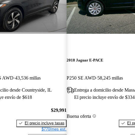
E
2018 Jaguar E-PACE
 S AWD
43,536 millas
P250 SE AWD
58,245 millas
cilio desde Countryside, IL
Entrega a domicilio desde Mas
uye envío de $618
El precio incluye envío de $334
$29,991
Buena oferta
El precio incluye tasas
El p
$770/mes est.