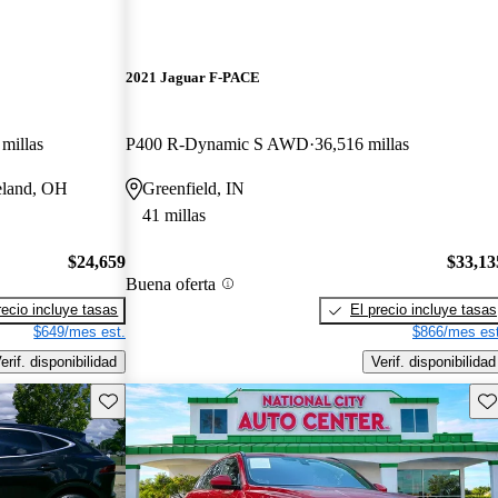
2021 Jaguar F-PACE
millas
P400 R-Dynamic S AWD
36,516 millas
eland, OH
Greenfield, IN
41 millas
$24,659
$33,13
Buena oferta
recio incluye tasas
El precio incluye tasas
$649/mes est.
$866/mes est
erif. disponibilidad
Verif. disponibilidad
Guarda este Aviso
Gu