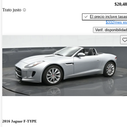
$20,4
Trato justo
El precio incluye tasa
$332/mes es
Verif. disponibilidad
Gu
2016 Jaguar F-TYPE