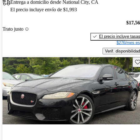
Entrega a domicilio desde National City, CA
El precio incluye envío de $1,993
$17,5
Trato justo
El precio incluye tasa
$276/mes es
Verif. disponibilidad
Gu