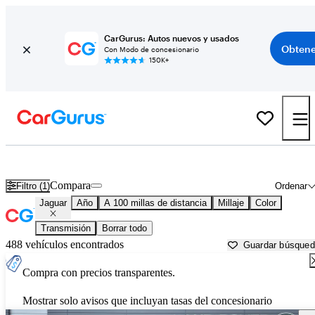
CarGurus: Autos nuevos y usados
Obtene
Con Modo de concesionario
150K+
Autos Jaguar usados en venta cerca de
Biloxi, MS
Compara
Filtro (1)
Ordenar
Jaguar
Año
A 100 millas de distancia
Millaje
Color
Transmisión
Borrar todo
488 vehículos encontrados
Guardar búsque
Compra con precios transparentes.
Mostrar solo avisos que incluyan tasas del concesionario