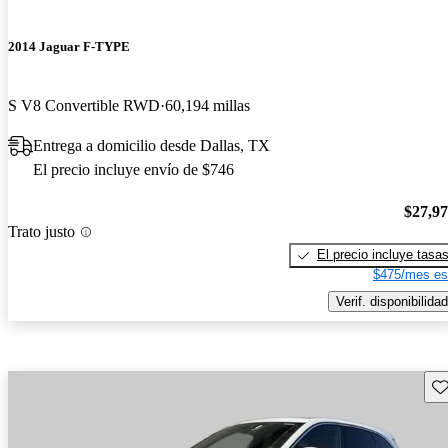
2014 Jaguar F-TYPE
S V8 Convertible RWD
60,194 millas
Entrega a domicilio desde Dallas, TX
El precio incluye envío de $746
$27,9
Trato justo
El precio incluye tasa
$475/mes es
Verif. disponibilidad
Gu