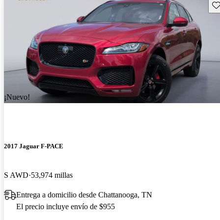
Gu
¡Nuevo!
2017 Jaguar F-PACE
S AWD
53,974 millas
Entrega a domicilio desde Chattanooga, TN
El precio incluye envío de $955