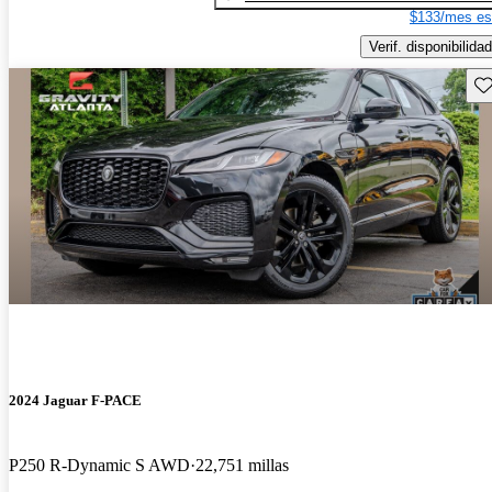
$133/mes es
Verif. disponibilidad
Gu
2024 Jaguar F-PACE
P250 R-Dynamic S AWD
22,751 millas