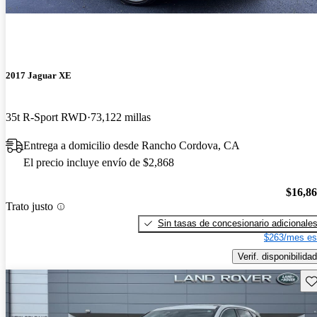
2017 Jaguar XE
35t R-Sport RWD
73,122 millas
Entrega a domicilio desde Rancho Cordova, CA
El precio incluye envío de $2,868
$16,8
Trato justo
Sin tasas de concesionario adicionale
$263/mes es
Verif. disponibilidad
Gu