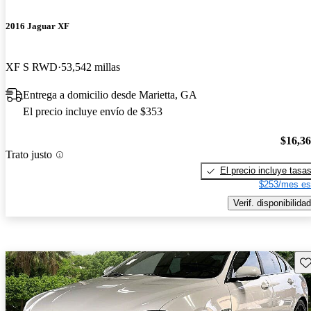
2016 Jaguar XF
XF S RWD
53,542 millas
Entrega a domicilio desde Marietta, GA
El precio incluye envío de $353
$16,3
Trato justo
El precio incluye tasa
$253/mes es
Verif. disponibilidad
Gu