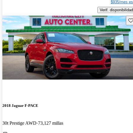
$935/mes es
Verif. disponibilidad
Gu
2018 Jaguar F-PACE
30t Prestige AWD
73,127 millas