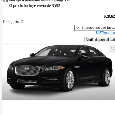
El precio incluye envío de $592
$28,6
Trato justo
El precio incluye tasa
$487/mes es
Verif. disponibilidad
Gu