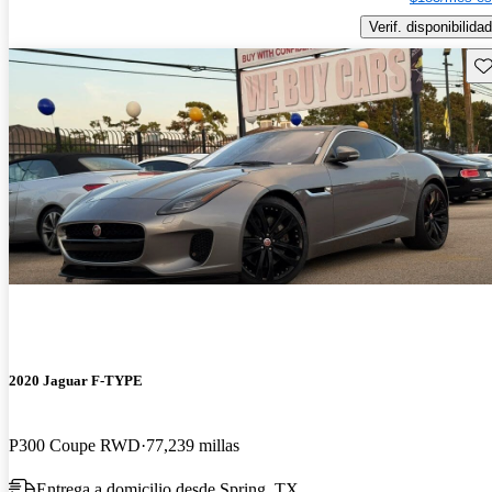
Verif. disponibilidad
Gu
2020 Jaguar F-TYPE
P300 Coupe RWD
77,239 millas
Entrega a domicilio desde Spring, TX