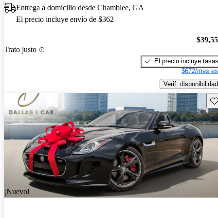
Entrega a domicilio desde Chamblee, GA
El precio incluye envío de $362
$39,5
Trato justo
El precio incluye tasa
$672/mes es
Verif. disponibilidad
Gu
¡Nuevo!