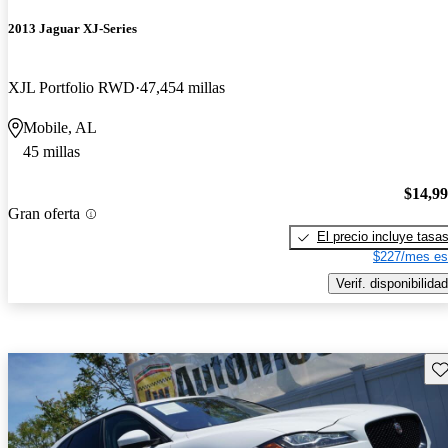
2013 Jaguar XJ-Series
XJL Portfolio RWD
47,454 millas
Mobile, AL
45 millas
$14,9
Gran oferta
El precio incluye tasa
$227/mes es
Verif. disponibilidad
Gu