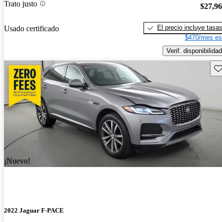
Trato justo
$27,9
El precio incluye tasa
Usado certificado
$470/mes es
Verif. disponibilidad
Gu
¡Nuevo!
2022 Jaguar F-PACE