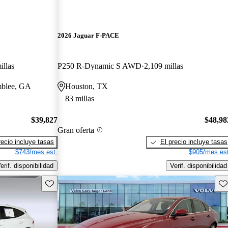
2026 Jaguar F-PACE
illas
P250 R-Dynamic S AWD
2,109 millas
mblee, GA
Houston, TX
83 millas
$39,827
$48,98
Gran oferta
recio incluye tasas
El precio incluye tasas
$743/mes est.
$905/mes est
erif. disponibilidad
Verif. disponibilidad
Guarda este Aviso
Gu