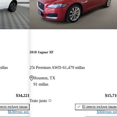
2018 Jaguar XF
illas
25t Premium AWD
61,479 millas
Houston, TX
91 millas
$34,221
$15,71
Trato justo
recio incluye tasas
El precio incluye tasas
$639/mes est.
$304/mes est