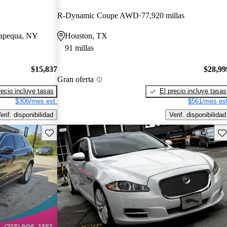
R-Dynamic Coupe AWD
77,920 millas
sapequa, NY
Houston, TX
91 millas
$15,837
$28,99
Gran oferta
recio incluye tasas
El precio incluye tasas
$306/mes est.
$561/mes est
erif. disponibilidad
Verif. disponibilidad
Guarda este Aviso
Gu