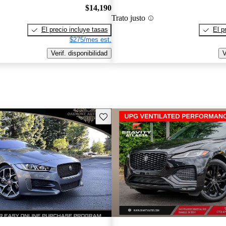
$14,190
Trato justo
El precio incluye tasas
El p
$275/mes est.
Verif. disponibilidad
V
Guarda este Aviso