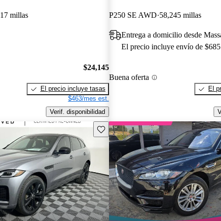
17 millas
P250 SE AWD
58,245 millas
Entrega a domicilio desde Mas
El precio incluye envío de $685
$24,145
Buena oferta
El precio incluye tasas
El p
$463/mes est.
Verif. disponibilidad
V
Guarda este Aviso