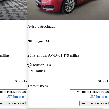
Aviso patrocinado
2018 Jaguar XF
millas
25t Premium AWD
61,479 millas
Houston, TX
91 millas
$37,719
$15,71
Trato justo
recio incluye tasas
El precio incluye tasas
$704/mes est.
$304/mes est
erif. disponibilidad
Verif. disponibilidad