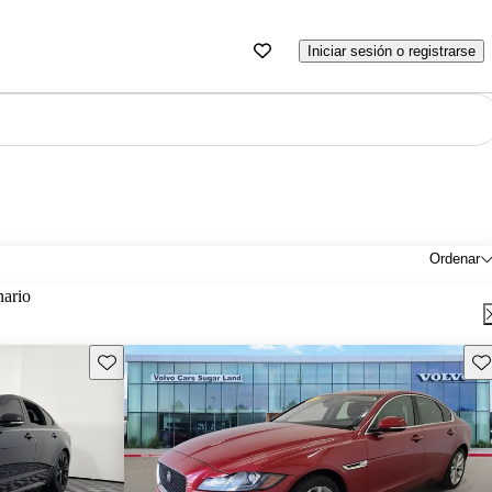
Iniciar sesión o registrarse
Ordenar
nario
Guarda este Aviso
Gu