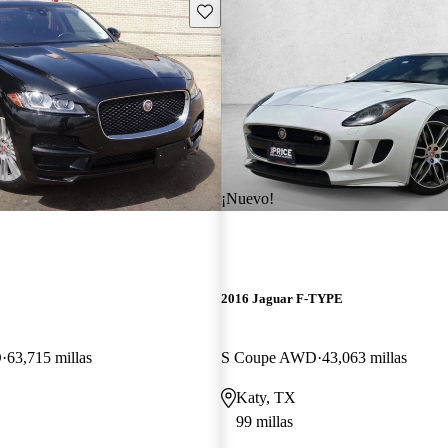
Guarda este Aviso
¡Nuevo!
E
2016 Jaguar F-TYPE
D
63,715 millas
S Coupe AWD
43,063 millas
Katy, TX
99 millas