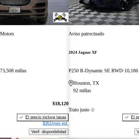
Motors
Aviso patrocinado
E
2024 Jaguar XF
73,508 millas
P250 R-Dynamic SE RWD
10,186 
Houston, TX
92 millas
$18,120
Trato justo
El precio incluye tasas
El p
$351/mes est.
Verif. disponibilidad
V