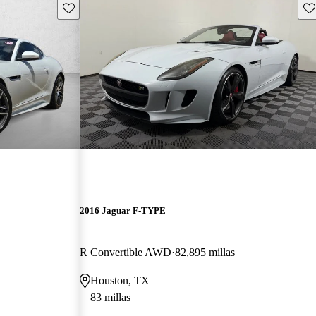
Guarda este Aviso
Gu
2016 Jaguar F-TYPE
R Convertible AWD
82,895 millas
Houston, TX
83 millas