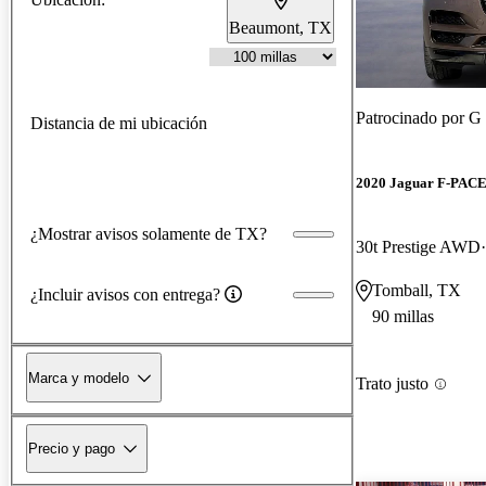
Beaumont, TX
Patrocinado por
G 
Distancia de mi ubicación
2020 Jaguar F-PAC
¿Mostrar avisos solamente de TX?
30t Prestige AWD
Tomball, TX
¿Incluir avisos con entrega?
90 millas
Marca y modelo
Trato justo
Precio y pago