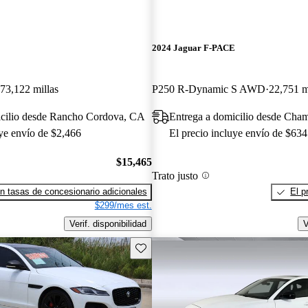
2024 Jaguar F-PACE
73,122 millas
P250 R-Dynamic S AWD
22,751 m
icilio desde Rancho Cordova, CA
Entrega a domicilio desde Cha
uye envío de $2,466
El precio incluye envío de $634
$15,465
Trato justo
n tasas de concesionario adicionales
El p
$299/mes est.
Verif. disponibilidad
V
Guarda este Aviso