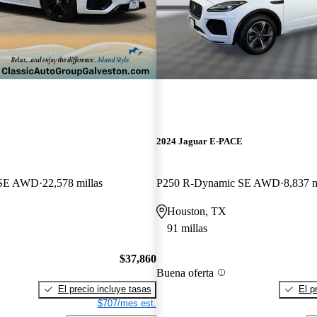
2024 Jaguar E-PACE
 SE AWD
22,578 millas
P250 R-Dynamic SE AWD
8,837 m
Houston, TX
91 millas
$37,860
Buena oferta
El precio incluye tasas
El p
$707/mes est.