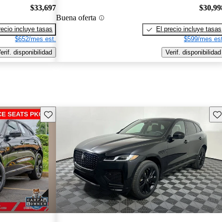
$33,697
$30,99
Buena oferta
recio incluye tasas
El precio incluye tasas
$652/mes est.
$599/mes est
erif. disponibilidad
Verif. disponibilidad
Guarda este Aviso
Gu