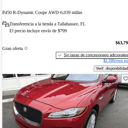
P450 R-Dynamic Coupe AWD
6,039 millas
Transferencia a la tienda a Tallahassee, FL
El precio incluye envío de $799
$63,7
Gran oferta
Sin tasas de concesionario adicionale
$1,295/mes es
Verif. disponibilidad
Gu