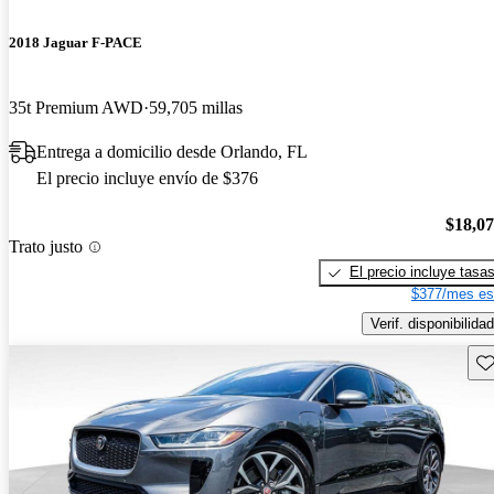
2018 Jaguar F-PACE
35t Premium AWD
59,705 millas
Entrega a domicilio desde Orlando, FL
El precio incluye envío de $376
$18,0
Trato justo
El precio incluye tasa
$377/mes es
Verif. disponibilidad
Gu