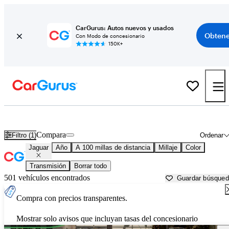
CarGurus: Autos nuevos y usados
Obtene
Con Modo de concesionario
150K+
Autos Jaguar usados en venta cerca de
Bainbridge, GA
Compara
Filtro (1)
Ordenar
Jaguar
Año
A 100 millas de distancia
Millaje
Color
Transmisión
Borrar todo
501 vehículos encontrados
Guardar búsque
Compra con precios transparentes.
Mostrar solo avisos que incluyan tasas del concesionario