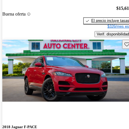
$15,6
Buena oferta
El precio incluye tasa
$326/mes es
Verif. disponibilidad
Gu
2018 Jaguar F-PACE