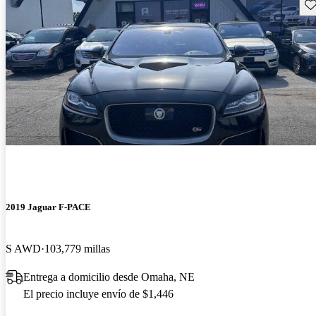
Gu
2019 Jaguar F-PACE
S AWD
103,779 millas
Entrega a domicilio desde Omaha, NE
El precio incluye envío de $1,446