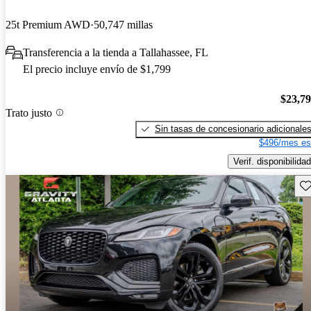
25t Premium AWD
50,747 millas
Transferencia a la tienda a Tallahassee, FL
El precio incluye envío de $1,799
$23,7
Trato justo
Sin tasas de concesionario adicionale
$496/mes es
Verif. disponibilidad
Gu