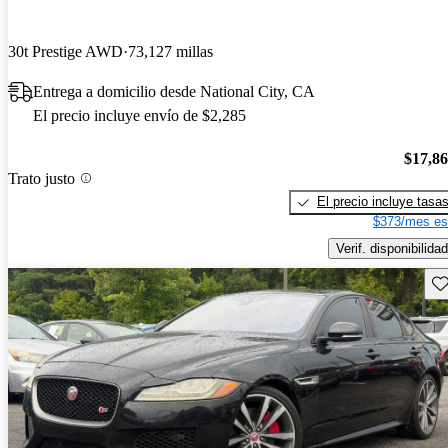
30t Prestige AWD
73,127 millas
Entrega a domicilio desde National City, CA
El precio incluye envío de $2,285
$17,8
Trato justo
El precio incluye tasa
$373/mes es
Verif. disponibilidad
Gu