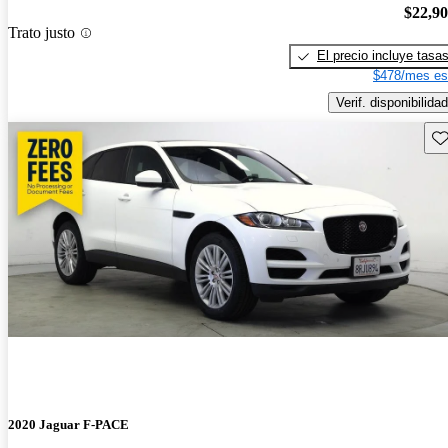
$22,9
Trato justo
El precio incluye tasa
$478/mes es
Verif. disponibilidad
Gu
2020 Jaguar F-PACE