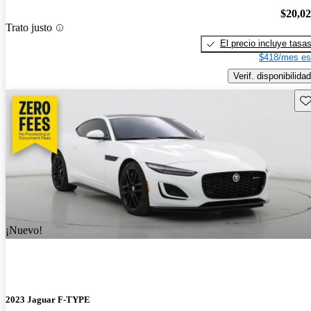
$20,0
Trato justo
El precio incluye tasa
$418/mes es
Verif. disponibilidad
Gu
¡Nuevo!
2023 Jaguar F-TYPE