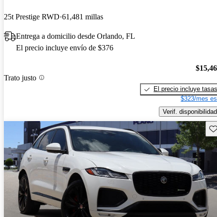
25t Prestige RWD
61,481 millas
Entrega a domicilio desde Orlando, FL
El precio incluye envío de $376
$15,4
Trato justo
El precio incluye tasa
$323/mes es
Verif. disponibilidad
Gu