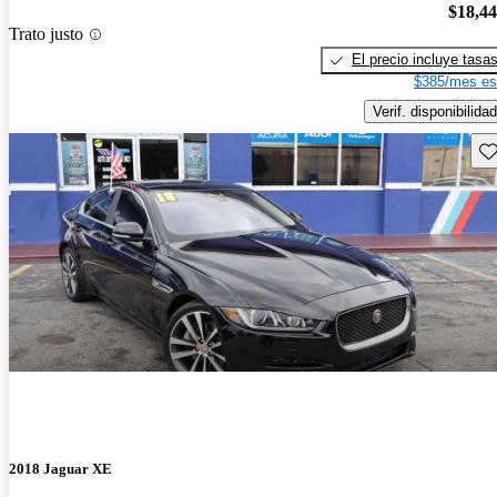
$18,4
Trato justo
El precio incluye tasa
$385/mes es
Verif. disponibilidad
Gu
2018 Jaguar XE