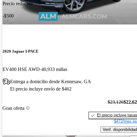
Precio reducido
-$500
2020 Jaguar I-PACE
EV400 HSE AWD
40,933 millas
Entrega a domicilio desde Kennesaw, GA
El precio incluye envío de $462
$23,126
$22,6
Gran oferta
El precio incluye tasa
$472/mes es
Verif. disponibilidad