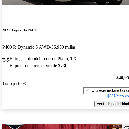
2023 Jaguar F-PACE
P400 R-Dynamic S AWD
36,950 millas
Entrega a domicilio desde Plano, TX
El precio incluye envío de $730
$40,9
Trato justo
El precio incluye tasa
$831/mes es
Verif. disponibilidad
Gu