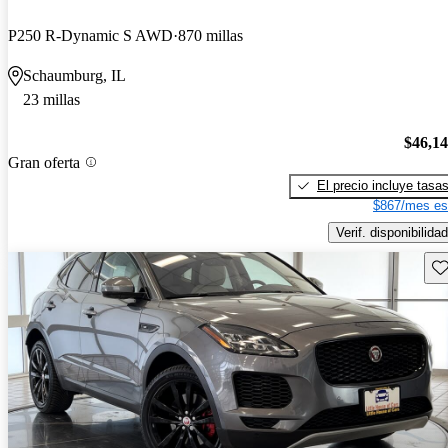
P250 R-Dynamic S AWD
870 millas
Schaumburg, IL
23 millas
$46,1
Gran oferta
El precio incluye tasa
$867/mes es
Verif. disponibilidad
Gu