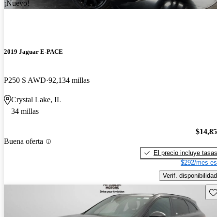
¡Nuevo!
2019 Jaguar E-PACE
P250 S AWD
92,134 millas
Crystal Lake, IL
34 millas
$14,8
Buena oferta
El precio incluye tasa
$292/mes es
Verif. disponibilidad
Gu