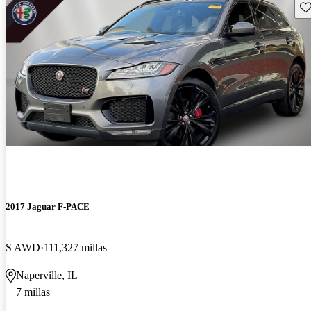
Gu
2017 Jaguar F-PACE
S AWD
111,327 millas
Naperville, IL
7 millas