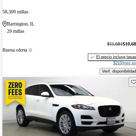
58,309 millas
Barrington, IL
29 millas
$11,681
$10,6
Buena oferta
El precio incluye tasa
$210/mes es
Verif. disponibilidad
Gu