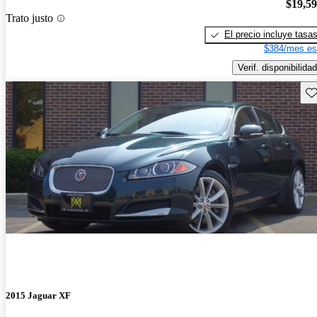
$19,5
Trato justo
El precio incluye tasa
$384/mes es
Verif. disponibilidad
Gu
2015 Jaguar XF