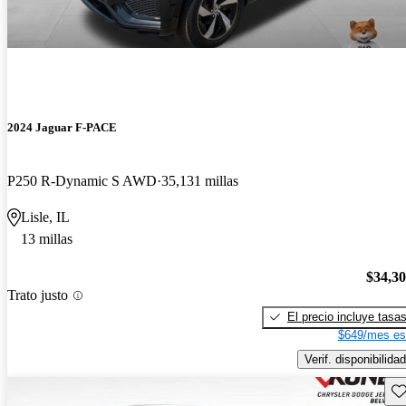
2024 Jaguar F-PACE
P250 R-Dynamic S AWD
35,131 millas
Lisle, IL
13 millas
$34,3
Trato justo
El precio incluye tasa
$649/mes es
Verif. disponibilidad
Gu