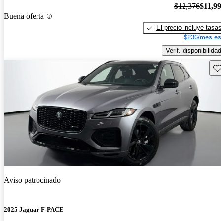
$12,376
$11,9
Buena oferta
El precio incluye tasa
$236/mes es
Verif. disponibilidad
Gu
Aviso patrocinado
2025 Jaguar F-PACE