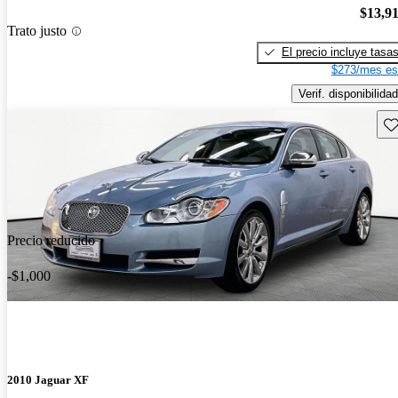
$13,9
Trato justo
El precio incluye tasa
$273/mes es
Verif. disponibilidad
Gu
Precio reducido
-$1,000
2010 Jaguar XF