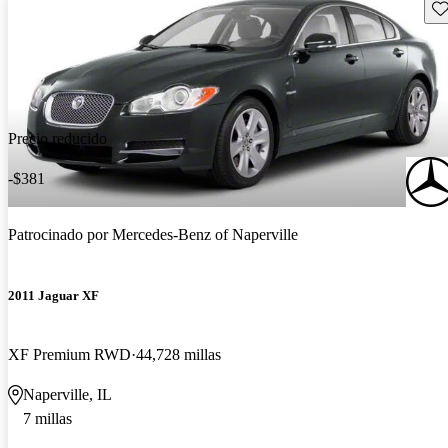
Gu
Precio reducido
-$381
Patrocinado por
Mercedes-Benz of Naperville
2011 Jaguar XF
XF Premium RWD
44,728 millas
Naperville, IL
7 millas