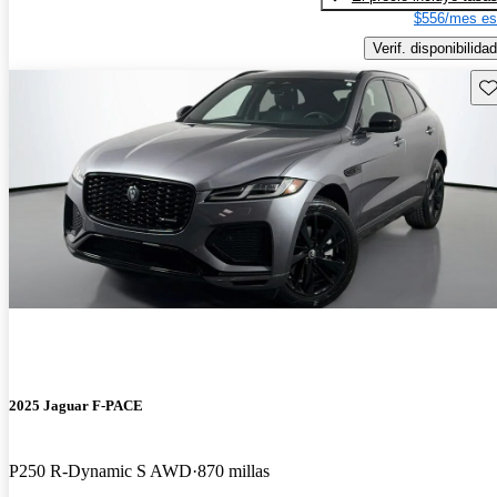
$556/mes es
Verif. disponibilidad
Gu
2025 Jaguar F-PACE
P250 R-Dynamic S AWD
870 millas