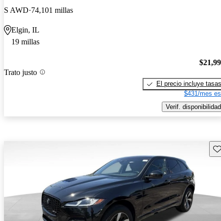
S AWD
74,101 millas
Elgin, IL
19 millas
$21,9
Trato justo
El precio incluye tasa
$431/mes es
Verif. disponibilidad
Gu