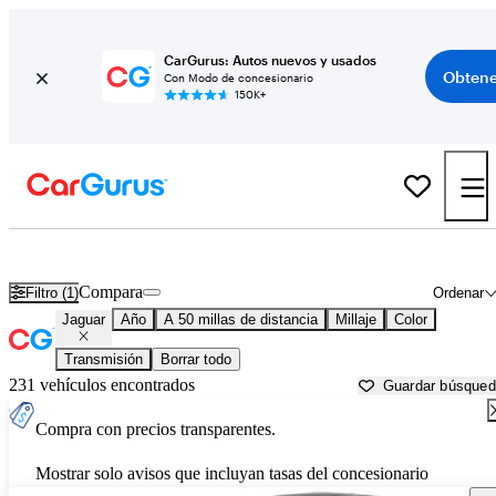
CarGurus: Autos nuevos y usados
Obtene
Con Modo de concesionario
150K+
Autos Jaguar usados en venta cerca de
Aurora, IL
Compara
Filtro (1)
Ordenar
Jaguar
Año
A 50 millas de distancia
Millaje
Color
Transmisión
Borrar todo
231 vehículos encontrados
Guardar búsque
Compra con precios transparentes.
Mostrar solo avisos que incluyan tasas del concesionario