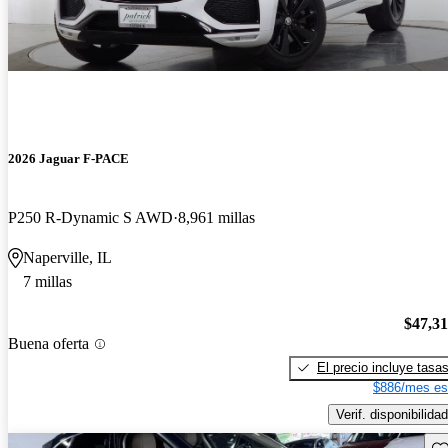
2026 Jaguar F-PACE
P250 R-Dynamic S AWD
8,961 millas
Naperville, IL
7 millas
$47,3
Buena oferta
El precio incluye tasa
$886/mes es
Verif. disponibilidad
Gu