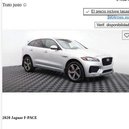
Trato justo
El precio incluye tasa
$904/mes es
Verif. disponibilidad
Gu
2020 Jaguar F-PACE