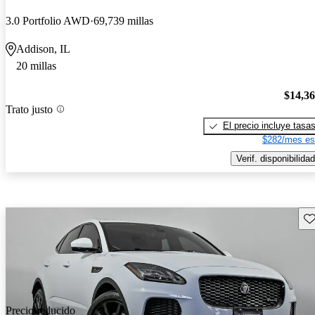
3.0 Portfolio AWD
69,739 millas
Addison, IL
20 millas
$14,3
Trato justo
El precio incluye tasa
$282/mes es
Verif. disponibilidad
Gu
Precio reducido