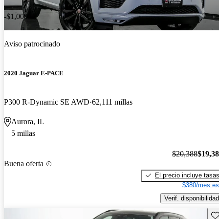
-$1,000
Aviso patrocinado
2020 Jaguar E-PACE
P300 R-Dynamic SE AWD
62,111 millas
Aurora, IL
5 millas
$20,388
$19,3
Buena oferta
El precio incluye tasa
$380/mes es
Verif. disponibilidad
Gu