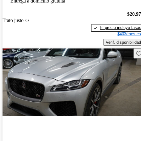
Entrega a domicilio gratuita
$20,9
Trato justo
El precio incluye tasa
$403/mes es
Verif. disponibilidad
Gu