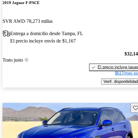
2019 Jaguar F-PACE
SVR AWD
78,273 millas
Entrega a domicilio desde Tampa, FL
El precio incluye envío de $1,167
$32,1
Trato justo
El precio incluye tasa
$617/mes es
Verif. disponibilidad
Gu