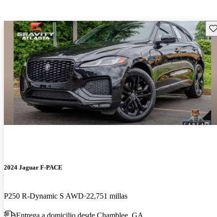
Gu
2024 Jaguar F-PACE
P250 R-Dynamic S AWD
22,751 millas
Entrega a domicilio desde Chamblee, GA