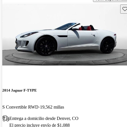
Gu
2014 Jaguar F-TYPE
S Convertible RWD
19,562 millas
Entrega a domicilio desde Denver, CO
El precio incluye envío de $1,088