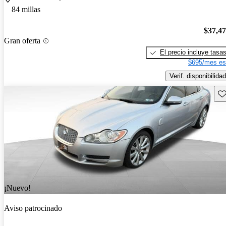
84 millas
$37,4
Gran oferta
El precio incluye tasa
$695/mes es
Verif. disponibilidad
Gu
¡Nuevo!
Aviso patrocinado