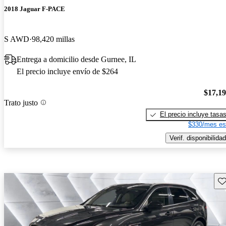
2018 Jaguar F-PACE
S AWD
98,420 millas
Entrega a domicilio desde Gurnee, IL
El precio incluye envío de $264
$17,1
Trato justo
El precio incluye tasa
$330/mes es
Verif. disponibilidad
Gu