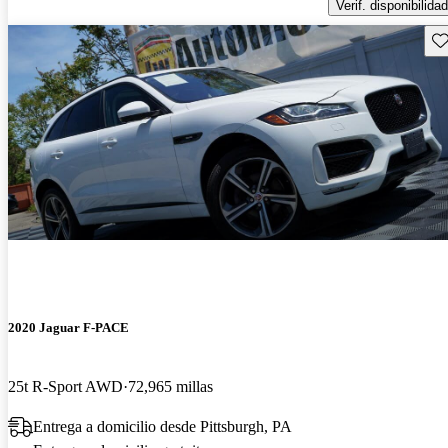
Verif. disponibilidad
Gu
2020 Jaguar F-PACE
25t R-Sport AWD
72,965 millas
Entrega a domicilio desde Pittsburgh, PA