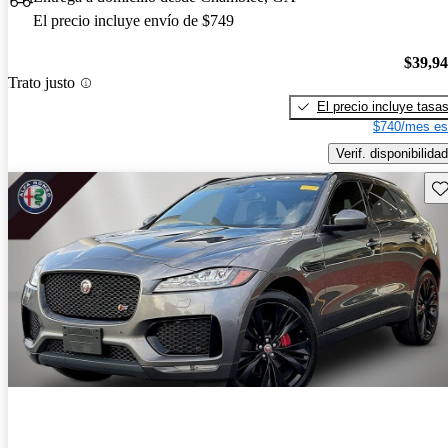
El precio incluye envío de $749
$39,9
Trato justo
El precio incluye tasa
$740/mes es
Verif. disponibilidad
Gu