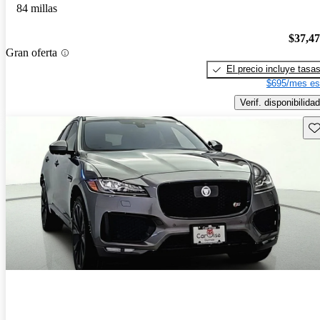
84 millas
$37,4
Gran oferta
El precio incluye tasa
$695/mes es
Verif. disponibilidad
Gu