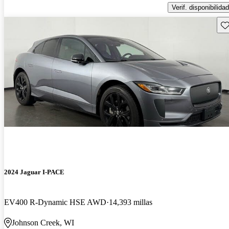
Verif. disponibilidad
Gu
2024 Jaguar I-PACE
EV400 R-Dynamic HSE AWD
14,393 millas
Johnson Creek, WI