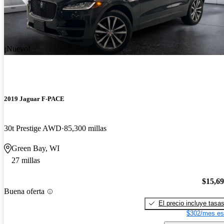
¡Nuevo!
2019 Jaguar F-PACE
30t Prestige AWD
85,300 millas
Green Bay, WI
27 millas
$15,6
Buena oferta
El precio incluye tasa
$302/mes es