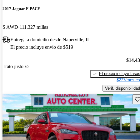
2017 Jaguar F-PACE
S AWD
111,327 millas
Entrega a domicilio desde Naperville, IL
El precio incluye envío de $519
$14,4
Trato justo
El precio incluye tasa
$277/mes es
Verif. disponibilidad
Gu