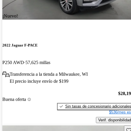
¡Nuevo!
2022 Jaguar F-PACE
P250 AWD
57,625 millas
Transferencia a la tienda a Milwaukee, WI
El precio incluye envío de $199
$28,1
Buena oferta
Sin tasas de concesionario adicionale
$536/mes es
Verif. disponibilidad
Gu