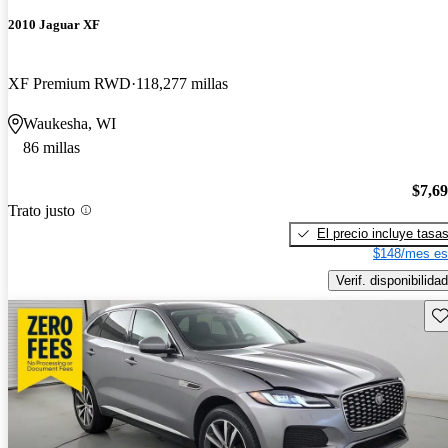
2010 Jaguar XF
XF Premium RWD
118,277 millas
Waukesha, WI
86 millas
$7,6
Trato justo
El precio incluye tasa
$148/mes es
Verif. disponibilidad
Gu