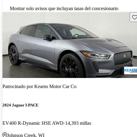
Mostrar solo avisos que incluyan tasas del concesionario
Gu
Patrocinado por
Kearns Motor Car Co
2024 Jaguar I-PACE
EV400 R-Dynamic HSE AWD
14,393 millas
Johnson Creek, WI