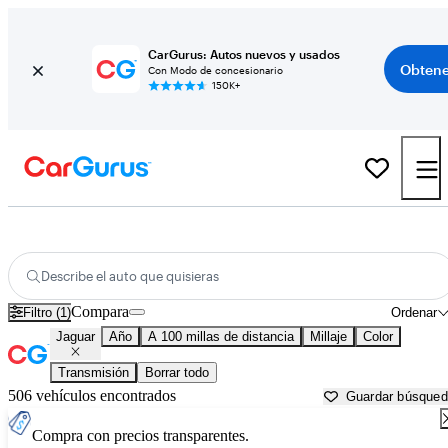
CarGurus: Autos nuevos y usados
Obtene
Con Modo de concesionario
150K+
Autos Jaguar usados en venta cerca de
Appleton, WI
Describe el auto que quisieras
Compara
Filtro (1)
Ordenar
Jaguar
Año
A 100 millas de distancia
Millaje
Color
Transmisión
Borrar todo
506 vehículos encontrados
Guardar búsque
Compra con precios transparentes.