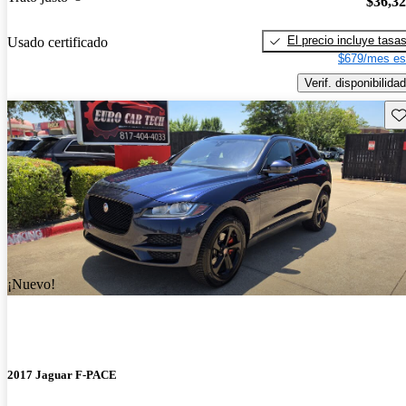
$36,3
El precio incluye tasa
Usado certificado
$679/mes es
Verif. disponibilidad
Gu
¡Nuevo!
2017 Jaguar F-PACE