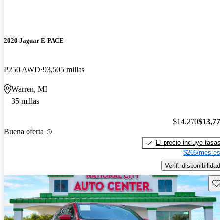
2020 Jaguar E-PACE
P250 AWD
93,505 millas
Warren, MI
35 millas
$14,270
$13,7
Buena oferta
El precio incluye tasa
$266/mes es
Verif. disponibilidad
Gu