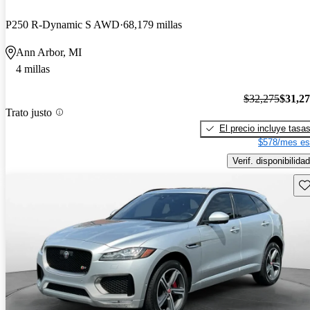
P250 R-Dynamic S AWD
68,179 millas
Ann Arbor, MI
4 millas
$32,275
$31,2
Trato justo
El precio incluye tasa
$578/mes es
Verif. disponibilidad
Gu