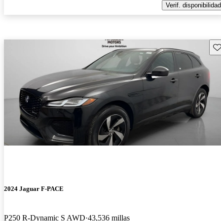
Verif. disponibilidad
Gu
2024 Jaguar F-PACE
P250 R-Dynamic S AWD
43,536 millas