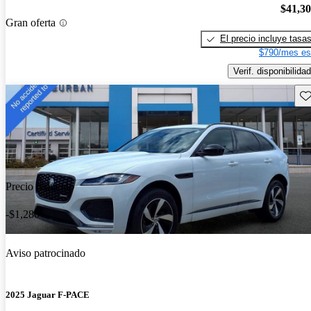
$41,3
Gran oferta
El precio incluye tasa
$790/mes es
Verif. disponibilidad
Gu
Precio reducido
-$1,280
Aviso patrocinado
2025 Jaguar F-PACE