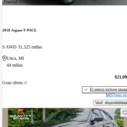
¡Nuevo!
2018 Jaguar F-PACE
S AWD
31,325 millas
Utica, MI
44 millas
$21,0
Gran oferta
El precio incluye tasa
$407/mes es
Verif. disponibilidad
Gu