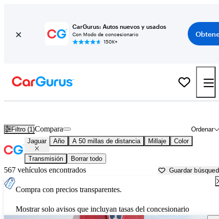
CarGurus: Autos nuevos y usados
Obtene
Con Modo de concesionario
150K+
Autos Jaguar usados en venta cerca de
Ann Arbor, MI
Compara
Filtro (1)
Ordenar
Jaguar
Año
A 50 millas de distancia
Millaje
Color
Transmisión
Borrar todo
567 vehículos encontrados
Guardar búsque
Compra con precios transparentes.
Mostrar solo avisos que incluyan tasas del concesionario