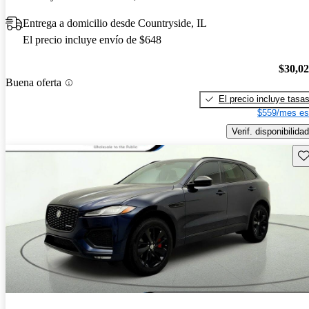
Entrega a domicilio desde Countryside, IL
El precio incluye envío de $648
$30,0
Buena oferta
El precio incluye tasa
$559/mes es
Verif. disponibilidad
Gu