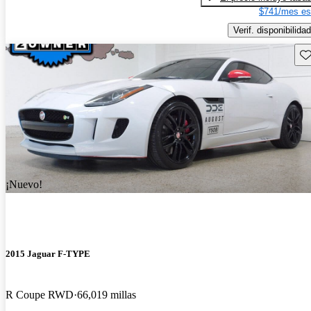
$741/mes es
Verif. disponibilidad
Gu
¡Nuevo!
2015 Jaguar F-TYPE
R Coupe RWD
66,019 millas