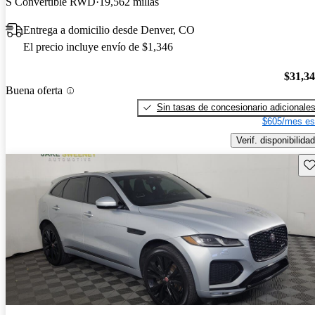
S Convertible RWD
19,562 millas
Entrega a domicilio desde Denver, CO
El precio incluye envío de $1,346
$31,3
Buena oferta
Sin tasas de concesionario adicionale
$605/mes es
Verif. disponibilidad
Gu