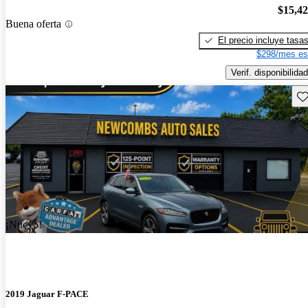
$15,4
Buena oferta
El precio incluye tasa
$298/mes es
Verif. disponibilidad
Gu
¡Nuevo!
2019 Jaguar F-PACE