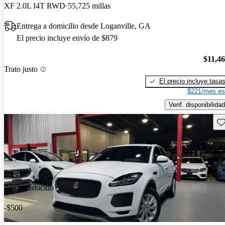
XF 2.0L I4T RWD
55,725 millas
Entrega a domicilio desde Loganville, GA
El precio incluye envío de $879
$11,4
Trato justo
El precio incluye tasa
$221/mes es
Verif. disponibilidad
Gu
Precio reducido
-$500