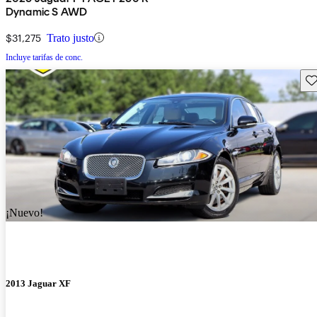
Dynamic S AWD
$31,275
Trato justo
Incluye tarifas de conc.
Gu
¡Nuevo!
2013 Jaguar XF