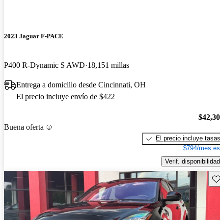
2023 Jaguar F-PACE
P400 R-Dynamic S AWD
18,151 millas
Entrega a domicilio desde Cincinnati, OH
El precio incluye envío de $422
$42,3
Buena oferta
El precio incluye tasa
$794/mes es
Verif. disponibilidad
Gu