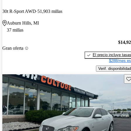
30t R-Sport AWD
51,903 millas
Auburn Hills, MI
37 millas
$14,9
Gran oferta
El precio incluye tasa
$288/mes es
Verif. disponibilidad
Gu